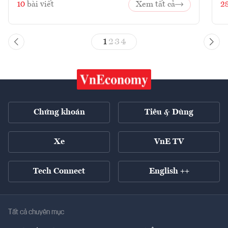
10
bài viết
Xem tất cả
2
1
2
3
4
Chứng khoán
Tiêu & Dùng
Xe
VnE TV
Tech Connect
English ++
Tất cả chuyên mục