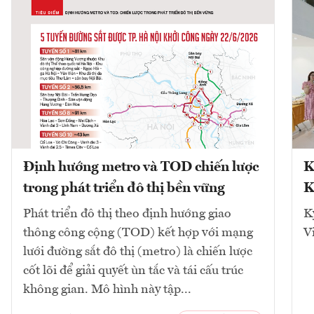
Định hướng metro và TOD chiến lược
K
trong phát triển đô thị bền vững
K
Phát triển đô thị theo định hướng giao
K
thông công cộng (TOD) kết hợp với mạng
V
lưới đường sắt đô thị (metro) là chiến lược
cốt lõi để giải quyết ùn tắc và tái cấu trúc
không gian. Mô hình này tập...