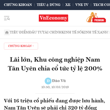
CHỨNG KHOÁN
TIÊU & DÙNG
XE
VNE TV
TECH CO
TIÊU ĐIỂM
ĐẦU TƯ
TÀI CHÍNH
KINH TẾ SỐ
KINH TẾ XANH
CHỨNG KHOÁN
Lãi lớn, Khu công nghiệp Nam
Tân Uyên chia cổ tức tỷ lệ 200%
Đào Vũ
Đ
10:50, 10/03/2019
Với 16 triệu cổ phiếu đang được lưu hành,
Nam Tân Uyên sẽ phải chi 320 tỷ đồng