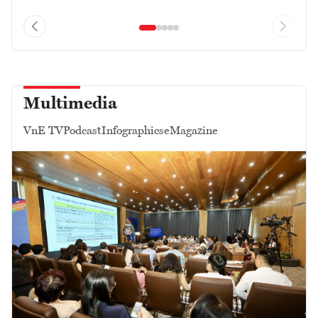
Multimedia
VnE TV
Podcast
Infographics
eMagazine