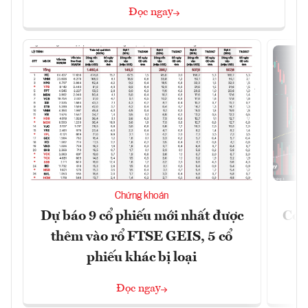
Đọc ngay
Chứng khoán
Dự báo 9 cổ phiếu mới nhất được
Có t
thêm vào rổ FTSE GEIS, 5 cổ
phiếu khác bị loại
Đọc ngay