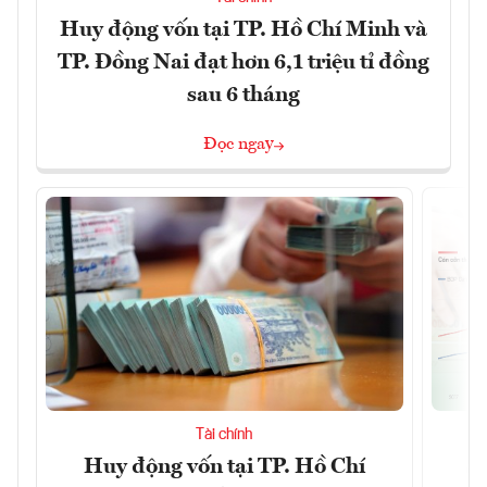
Huy động vốn tại TP. Hồ Chí Minh và
TP. Đồng Nai đạt hơn 6,1 triệu tỉ đồng
sau 6 tháng
Đọc ngay
Tài chính
Huy động vốn tại TP. Hồ Chí
S