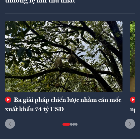
thường lệ lần thứ nhất
Ba giải pháp chiến lược nhằm cán mốc
xuất khẩu 74 tỷ USD
ngu