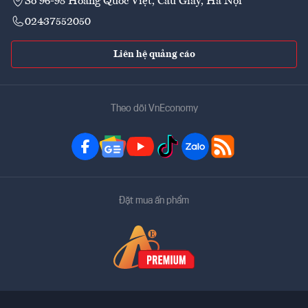
Số 96-98 Hoàng Quốc Việt, Cầu Giấy, Hà Nội
02437552050
Liên hệ quảng cáo
Theo dõi VnEconomy
Đặt mua ấn phẩm