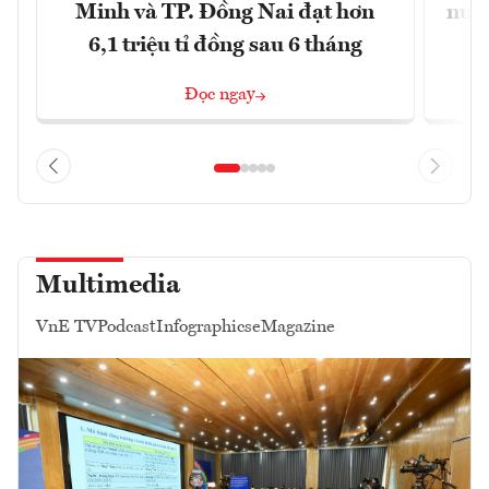
Minh và TP. Đồng Nai đạt hơn
nước
6,1 triệu tỉ đồng sau 6 tháng
Đọc ngay
Multimedia
VnE TV
Podcast
Infographics
eMagazine