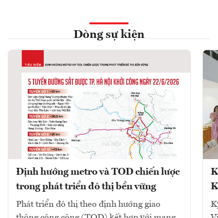
Dòng sự kiện
Định hướng metro và TOD chiến lược
K
trong phát triển đô thị bền vững
K
Phát triển đô thị theo định hướng giao
K
thông công cộng (TOD) kết hợp với mạng
V