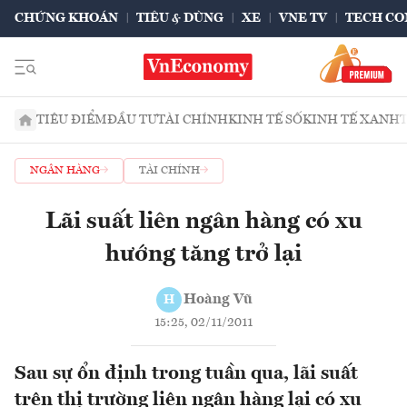
CHỨNG KHOÁN
TIÊU & DÙNG
XE
VNE TV
TECH CO
TIÊU ĐIỂM
ĐẦU TƯ
TÀI CHÍNH
KINH TẾ SỐ
KINH TẾ XANH
NGÂN HÀNG
TÀI CHÍNH
Lãi suất liên ngân hàng có xu
hướng tăng trở lại
Hoàng Vũ
H
15:25, 02/11/2011
Sau sự ổn định trong tuần qua, lãi suất
trên thị trường liên ngân hàng lại có xu