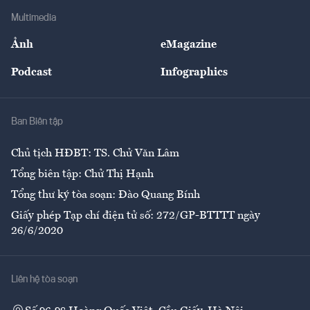
Địa phương
Thị trường
Bảo hiểm
Multimedia
Sự kiện
Nhân lực
Ảnh
eMagazine
Đẹp +
An sinh
Podcast
Infographics
Giải trí
Y tế
Nhà
Ban Biên tập
Ẩm thực
Chủ tịch HĐBT: TS. Chử Văn Lâm
Tổng biên tập: Chử Thị Hạnh
Tổng thư ký tòa soạn: Đào Quang Bính
Giấy phép Tạp chí điện tử số: 272/GP-BTTTT ngày
26/6/2020
Liên hệ tòa soạn