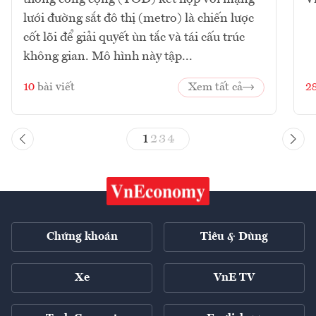
lưới đường sắt đô thị (metro) là chiến lược
cốt lõi để giải quyết ùn tắc và tái cấu trúc
không gian. Mô hình này tập...
10
bài viết
Xem tất cả
2
1
2
3
4
Chứng khoán
Tiêu & Dùng
Xe
VnE TV