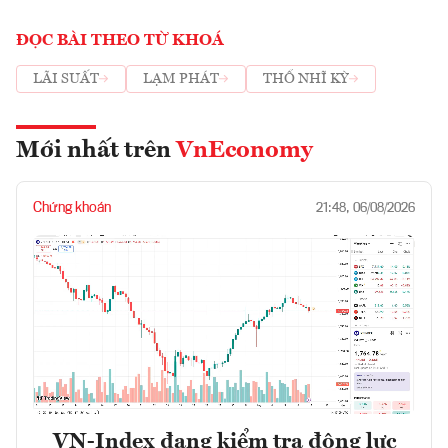
ĐỌC BÀI THEO TỪ KHOÁ
LÃI SUẤT
LẠM PHÁT
THỔ NHĨ KỲ
Mới nhất trên
VnEconomy
Chứng khoán
21:48, 06/08/2026
VN-Index đang kiểm tra động lực