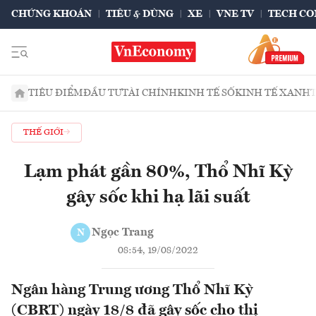
CHỨNG KHOÁN
TIÊU & DÙNG
XE
VNE TV
TECH CO
TIÊU ĐIỂM
ĐẦU TƯ
TÀI CHÍNH
KINH TẾ SỐ
KINH TẾ XANH
THẾ GIỚI
Lạm phát gần 80%, Thổ Nhĩ Kỳ
gây sốc khi hạ lãi suất
Ngọc Trang
N
08:54, 19/08/2022
Ngân hàng Trung ương Thổ Nhĩ Kỳ
(CBRT) ngày 18/8 đã gây sốc cho thị