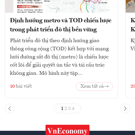
Định hướng metro và TOD chiến lược
K
trong phát triển đô thị bền vững
K
Phát triển đô thị theo định hướng giao
K
thông công cộng (TOD) kết hợp với mạng
V
lưới đường sắt đô thị (metro) là chiến lược
cốt lõi để giải quyết ùn tắc và tái cấu trúc
không gian. Mô hình này tập...
10
bài viết
Xem tất cả
2
1
2
3
4