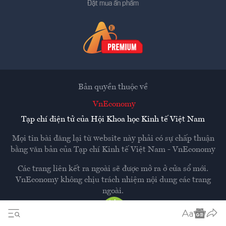
Đặt mua ấn phẩm
Bản quyền thuộc về
VnEconomy
Tạp chí điện tử của Hội Khoa học Kinh tế Việt Nam
Mọi tin bài đăng lại từ website này phải có sự chấp thuận
bằng văn bản của
Tạp chí Kinh tế Việt Nam - VnEconomy
Các trang liên kết ra ngoài sẽ được mở ra ở cửa sổ mới.
VnEconomy không chịu trách nhiệm nội dung các trang
ngoài.