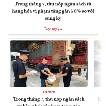
Trong tháng 7, thu nộp ngân sách từ
hàng hóa vi phạm tăng gần 50% so với
cùng kỳ
Đọc ngay
Tài chính
Trong tháng 7, thu nộp ngân sách
Khô