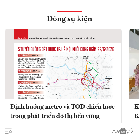
Dòng sự kiện
Định hướng metro và TOD chiến lược
K
trong phát triển đô thị bền vững
K
Phát triển đô thị theo định hướng giao
K
thông công cộng (TOD) kết hợp với mạng
V