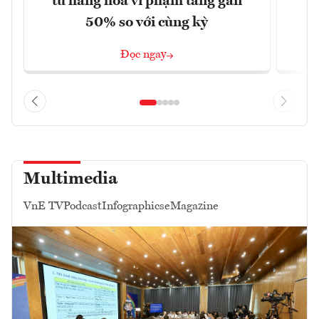
từ hàng hóa vi phạm tăng gần
xu
50% so với cùng kỳ
Đọc ngay
Multimedia
VnE TV
Podcast
Infographics
eMagazine