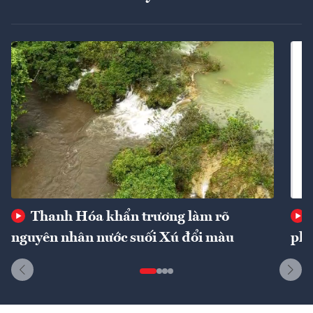
Thanh Hóa khẩn trương làm rõ
nguyên nhân nước suối Xú đổi màu
phí