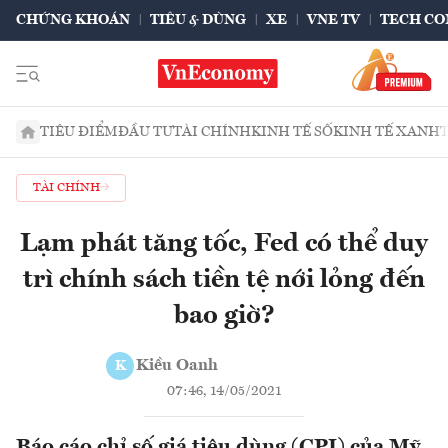
CHỨNG KHOÁN
TIÊU & DÙNG
XE
VNE TV
TECH CO
TIÊU ĐIỂM
ĐẦU TƯ
TÀI CHÍNH
KINH TẾ SỐ
KINH TẾ XANH
TÀI CHÍNH
Lạm phát tăng tốc, Fed có thể duy
trì chính sách tiền tệ nới lỏng đến
bao giờ?
Kiều Oanh
K
07:46, 14/05/2021
Báo cáo chỉ số giá tiêu dùng (CPI) của Mỹ