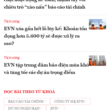
chặt hoạt động kế toán, mạnh tay với
chiêu trò “xào nấu” báo cáo tài chính
Thị trường
EVN xóa gần hết lỗ lũy kế: Khoản tồn
đọng hơn 5.600 tỷ sẽ được xử lý ra
sao?
Thị trường
EVN tập trung đảm bảo điện mùa khô
và tăng tốc các dự án trọng điểm
ĐỌC BÀI THEO TỪ KHOÁ
BÁO CÁO TÀI CHÍNH
CÔNG TY MẸ EVN
DƯ NỢ NGẮN HẠN
EVN