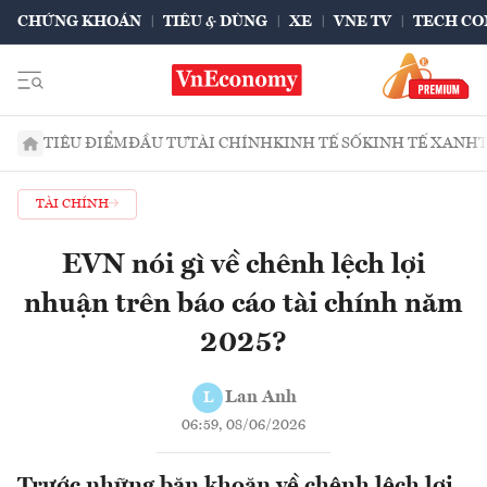
CHỨNG KHOÁN
TIÊU & DÙNG
XE
VNE TV
TECH CO
TIÊU ĐIỂM
ĐẦU TƯ
TÀI CHÍNH
KINH TẾ SỐ
KINH TẾ XANH
TÀI CHÍNH
EVN nói gì về chênh lệch lợi
nhuận trên báo cáo tài chính năm
2025?
Lan Anh
L
06:59, 08/06/2026
Trước những băn khoăn về chênh lệch lợi