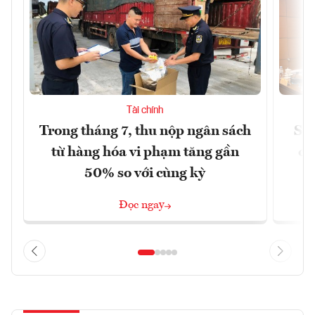
Tài chính
Trong tháng 7, thu nộp ngân sách
Sửa
từ hàng hóa vi phạm tăng gần
ca
50% so với cùng kỳ
Đọc ngay