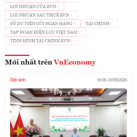
LỢI NHUẬN CỦA EVN
LỢI NHUẬN SAU THUẾ EVN
SỐ DƯ TIỀN GỬI NGÂN HÀNG
TÀI CHÍNH
TẬP ĐOÀN ĐIỆN LỰC VIỆT NAM
TÌNH HÌNH TÀI CHÍNH EVN
Mới nhất trên
VnEconomy
Dân sinh
19:08, 07/08/2026