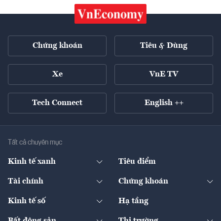
Chứng khoán
Tiêu & Dùng
Xe
VnE TV
Tech Connect
English ++
Tất cả chuyên mục
Kinh tế xanh
Tiêu điểm
Chuyển động xanh
Tài chính
Chứng khoán
Pháp lý
Ngân hàng
Doanh nghiệp niêm yết
Kinh tế số
Hạ tầng
Thương hiệu xanh
Thị trường vốn
Thị trường
Sản phẩm - Thị trường