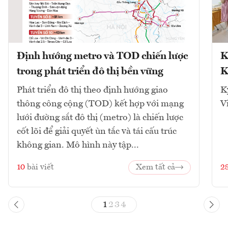
Định hướng metro và TOD chiến lược
K
trong phát triển đô thị bền vững
K
Phát triển đô thị theo định hướng giao
K
thông công cộng (TOD) kết hợp với mạng
V
lưới đường sắt đô thị (metro) là chiến lược
cốt lõi để giải quyết ùn tắc và tái cấu trúc
không gian. Mô hình này tập...
10
bài viết
Xem tất cả
2
1
2
3
4