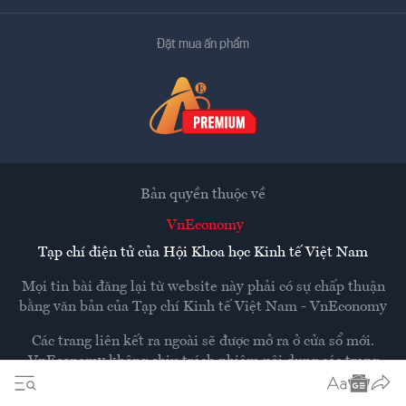
Đặt mua ấn phẩm
Bản quyền thuộc về
VnEconomy
Tạp chí điện tử của Hội Khoa học Kinh tế Việt Nam
Mọi tin bài đăng lại từ website này phải có sự chấp thuận
bằng văn bản của
Tạp chí Kinh tế Việt Nam - VnEconomy
Các trang liên kết ra ngoài sẽ được mở ra ở cửa sổ mới.
VnEconomy không chịu trách nhiệm nội dung các trang
ngoài.