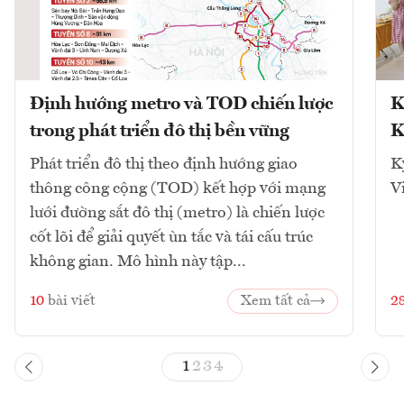
Định hướng metro và TOD chiến lược
K
trong phát triển đô thị bền vững
K
Phát triển đô thị theo định hướng giao
K
thông công cộng (TOD) kết hợp với mạng
V
lưới đường sắt đô thị (metro) là chiến lược
cốt lõi để giải quyết ùn tắc và tái cấu trúc
không gian. Mô hình này tập...
10
bài viết
Xem tất cả
2
1
2
3
4