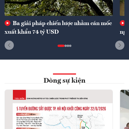
Ba giải pháp chiến lược nhằm cán mốc
xuất khẩu 74 tỷ USD
ngu
Dòng sự kiện