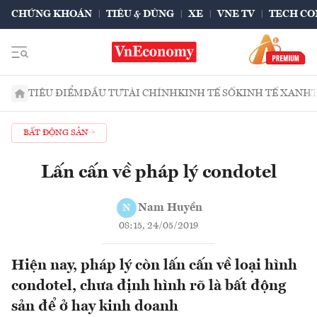
CHỨNG KHOÁN
TIÊU & DÙNG
XE
VNE TV
TECH CO
TIÊU ĐIỂM
ĐẦU TƯ
TÀI CHÍNH
KINH TẾ SỐ
KINH TẾ XANH
BẤT ĐỘNG SẢN
Lấn cấn về pháp lý condotel
Nam Huyền
N
08:15, 24/05/2019
Hiện nay, pháp lý còn lấn cấn về loại hình
condotel, chưa định hình rõ là bất động
sản để ở hay kinh doanh