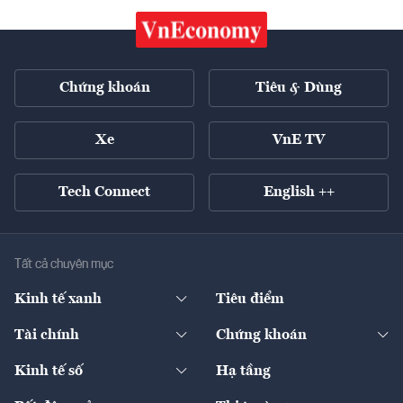
Chứng khoán
Tiêu & Dùng
Xe
VnE TV
Tech Connect
English ++
Tất cả chuyên mục
Kinh tế xanh
Tiêu điểm
Chuyển động xanh
Tài chính
Chứng khoán
Pháp lý
Ngân hàng
Doanh nghiệp niêm yết
Kinh tế số
Hạ tầng
Thương hiệu xanh
Thị trường vốn
Thị trường
Sản phẩm - Thị trường