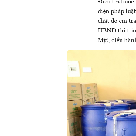
Điều tra bước
diện pháp luậ
chất do em tr
UBND thị trấn
Mỹ), điều hàn