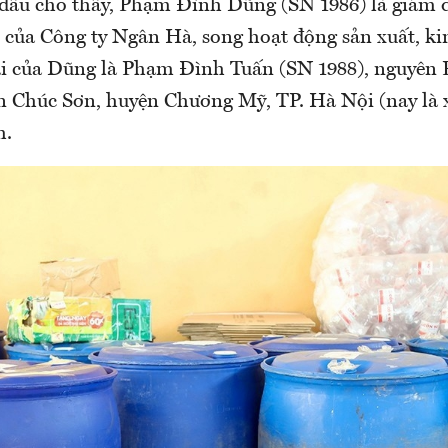
 đầu cho thấy, Phạm Đình Dũng (SN 1986) là giám đ
t của Công ty Ngân Hà, song hoạt động sản xuất, k
ai của Dũng là Phạm Đình Tuấn (SN 1988), nguyên 
 Chúc Sơn, huyện Chương Mỹ, TP. Hà Nội (nay là
h.