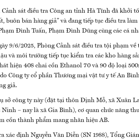
 Cảnh sát điều tra Công an tỉnh Hà Tĩnh đã khởi tố
ất, buôn bán hàng giả” và đang tiếp tục điều tra làm
Phạm Đình Tuấn, Phạm Đình Dũng cùng các cá nhâ
 ngày 9/6/2025, Phòng Cảnh sát điều tra tội phạm v
lậu và môi trường tiếp tục kiểm tra các kho hàng s
phát hiện 408 chai cồn Ethanol 70 và 90 độ loại 50
do Công ty cổ phần Thương mại vật tư y tế An Bình
ng giả.
rụ sở công ty này (đặt tại thôn Định Mỗ, xã Xuân L
 Ninh – nay là xã Gia Bình), cơ quan chức năng th
ẩm cồn thành phẩm mang nhãn hiệu AB.
tra xác định Nguyễn Văn Diễn (SN 1988), Tổng Giá