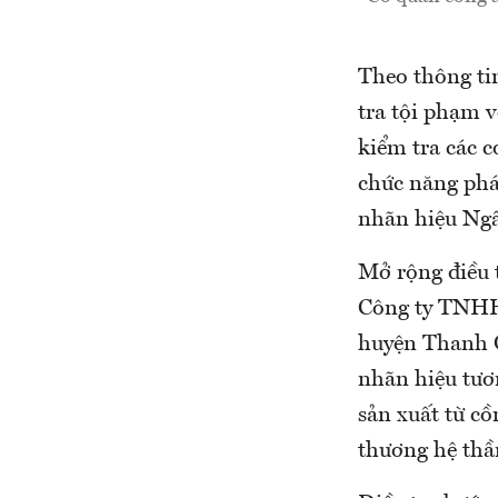
Theo thông ti
tra tội phạm 
kiểm tra các c
chức năng phá
nhãn hiệu Ngâ
Mở rộng điều 
Công ty TNHH
huyện Thanh O
nhãn hiệu tươ
sản xuất từ c
thương hệ thần