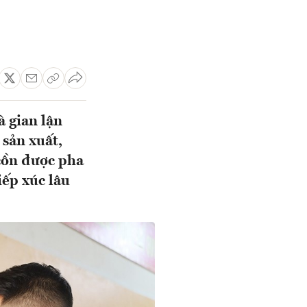
à gian lận
 sản xuất,
 cồn được pha
iếp xúc lâu