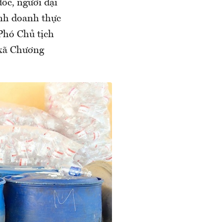
ốc, người đại
inh doanh thực
Phó Chủ tịch
 xã Chương