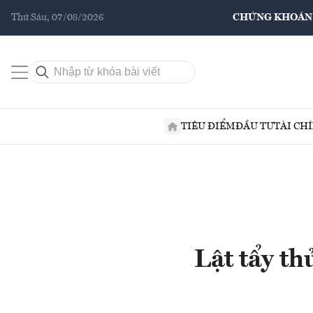
Thứ Sáu, 07/08/2026
CHỨNG KHOÁN
TIÊU ĐIỂM
ĐẦU TƯ
TÀI CH
Lật tẩy t