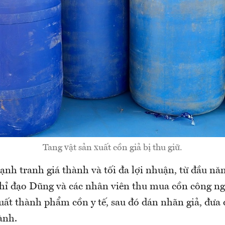
Tang vật sản xuất cồn giả bị thu giữ.
cạnh tranh giá thành và tối đa lợi nhuận, từ đầu n
chỉ đạo Dũng và các nhân viên thu mua cồn công n
uất thành phẩm cồn y tế, sau đó dán nhãn giả, đưa đ
ành.