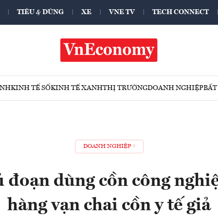
TIÊU & DÙNG
XE
VNE TV
TECH CONNECT
ÍNH
KINH TẾ SỐ
KINH TẾ XANH
THỊ TRƯỜNG
DOANH NGHIỆP
BẤT
DOANH NGHIỆP
hủ đoạn dùng cồn công nghiệ
hàng vạn chai cồn y tế giả