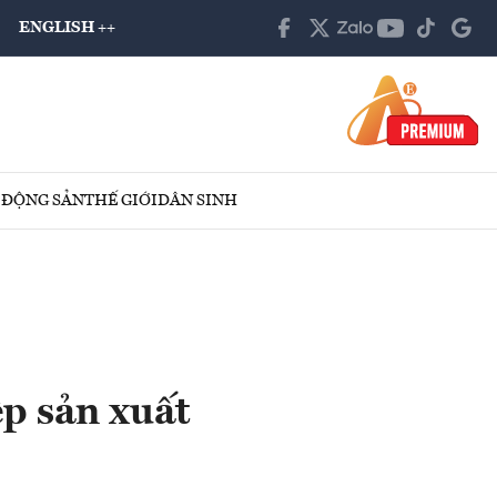
ENGLISH ++
 ĐỘNG SẢN
THẾ GIỚI
DÂN SINH
p sản xuất