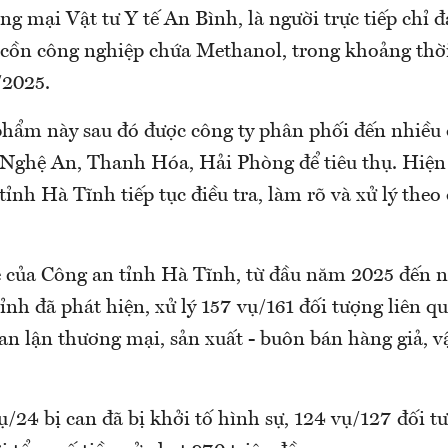
 mại Vật tư Y tế An Bình, là người trực tiếp chỉ đ
ừ cồn công nghiệp chứa Methanol, trong khoảng thờ
/2025.
phẩm này sau đó được công ty phân phối đến nhiều
Nghệ An, Thanh Hóa, Hải Phòng để tiêu thụ. Hiện 
ỉnh Hà Tĩnh tiếp tục điều tra, làm rõ và xử lý theo
 của Công an tỉnh Hà Tĩnh, từ đầu năm 2025 đến na
ỉnh đã phát hiện, xử lý 157 vụ/161 đối tượng liên 
ian lận thương mại, sản xuất - buôn bán hàng giả, 
ụ/24 bị can đã bị khởi tố hình sự, 124 vụ/127 đối t