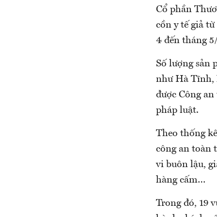
Cổ phần Thương
cồn y tế giả t
4 đến tháng 5
Số lượng sản 
như Hà Tĩnh, 
được Công an t
pháp luật.
Theo thống kê
công an toàn t
vi buôn lậu, g
hàng cấm…
Trong đó, 19 v