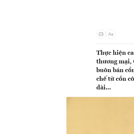
Thực hiện ca
thương mại, 
buôn bán cồn
chế từ cồn c
dài...