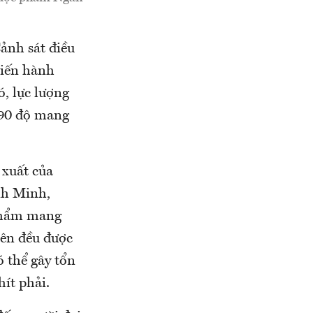
ảnh sát điều
tiến hành
ó, lực lượng
 90 độ mang
 xuất của
nh Minh,
 phẩm mang
rên đều được
 thể gây tổn
hít phải.