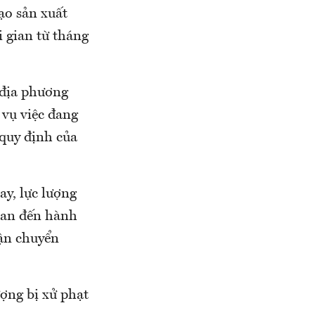
ạo sản xuất
i gian từ tháng
 địa phương
vụ việc đang
 quy định của
y, lực lượng
quan đến hành
vận chuyển
ượng bị xử phạt