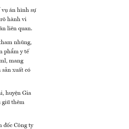
 vụ án hình sự
 rõ hành vi
n liên quan.
ề tham nhũng,
ản phẩm y tế
0ml, mang
 sản xuất có
ai, huyện Gia
u giữ thêm
m đốc Công ty