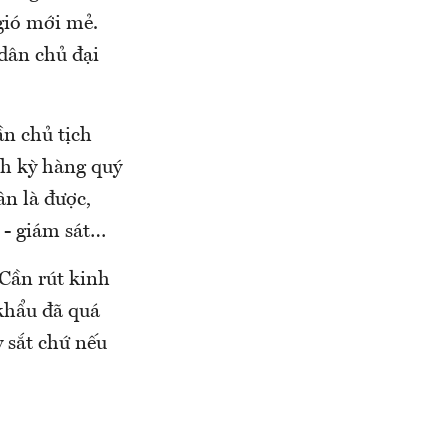
gió mới mẻ.
 dân chủ đại
ần chủ tịch
nh kỳ hàng quý
ân là được,
 - giám sát…
 Cần rút kinh
 khẩu đã quá
 sắt chứ nếu