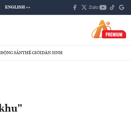
ENGLISH ++
 ĐỘNG SẢN
THẾ GIỚI
DÂN SINH
 khu"