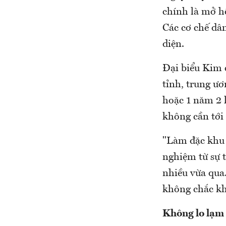
chính là mở h
Các cơ chế dân
diện.
Đại biểu Kim c
tỉnh, trung ươ
hoặc 1 năm 2 l
không cần tới
"Làm đặc khu 
nghiệm từ sự t
nhiều vừa qua
không chắc kh
Không lo lạm