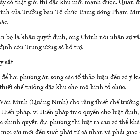
 này có thật giỏi thì đặc khu mới mạnh được. Quan 
tình của Trưởng ban Tổ chức Trung ương Phạm Mi
hác.
n bộ là khâu quyết định, ông Chính nói nhân sự vẫn
định còn Trung ương sẽ hỗ trợ.
y sắt
để hai phương án song các tổ thảo luận đều có ý k
thiết chế trưởng đặc khu cho mô hình tổ chức.
 Văn Minh (Quảng Ninh) cho rằng thiết chế trưởng
 Hiến pháp, vì Hiến pháp trao quyền cho luật định,
ức chính quyền địa phương thì luật ra sau có thể k
mọi cái mới đều xuất phát từ cá nhân và phải giao