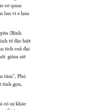
ác cơ quan
n lan vì e lạm
uyên (Bình
nh tế đặc biệt
n tích cuả đại
mới giám sát
âm tâm", Phó
 tinh gọn,
i có sự khác