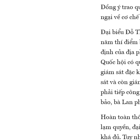
Đồng ý trao q
ngại về cơ chế
Đại biểu Đỗ T
năm thí điểm 
định của địa p
Quốc hội có q
giám sát đặc 
sát và còn giá
phải tiếp công
bảo, bà Lan ph
Hoàn toàn thố
lạm quyền, đại
khá đủ. Tuy n