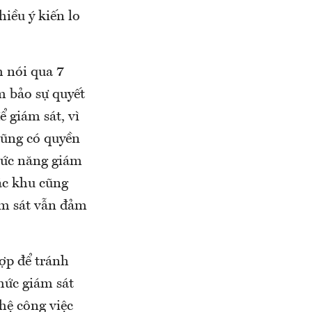
iều ý kiến lo
 nói qua 7
 bảo sự quyết
 giám sát, vì
cũng có quyền
hức năng giám
ặc khu cũng
ám sát vẫn đảm
ợp để tránh
hức giám sát
hệ công việc