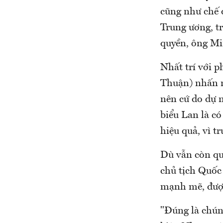
cũng như chế 
Trung ương, tr
quyền, ông Mi
Nhất trí với 
Thuận) nhấn mạ
nên cứ do dự n
biểu Lan là c
hiệu quả, vì t
Dù vẫn còn qu
chủ tịch Quốc
mạnh mẽ, được 
"Đúng là chúng