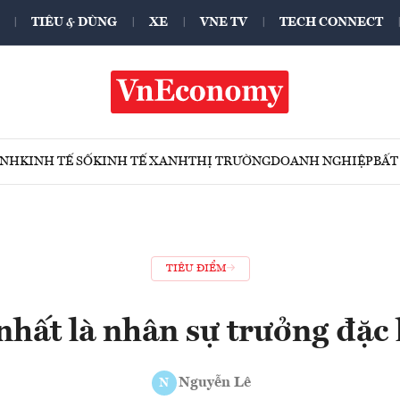
TIÊU & DÙNG
XE
VNE TV
TECH CONNECT
ÍNH
KINH TẾ SỐ
KINH TẾ XANH
THỊ TRƯỜNG
DOANH NGHIỆP
BẤT
TIÊU ĐIỂM
nhất là nhân sự trưởng đặc
Nguyễn Lê
N