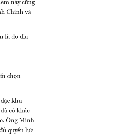
điểm này cũng
nh Chính và
 là do địa
iến chọn
 đặc khu
 dù có khác
hác. Ông Minh
 đủ quyền lực