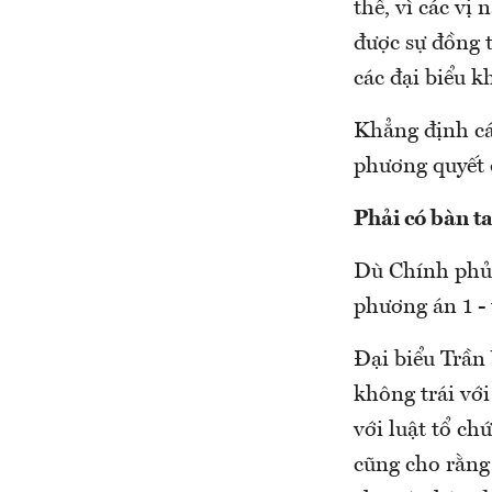
thể, vì các vị
được sự đồng 
các đại biểu k
Khẳng định cá
phương quyết 
Phải có bàn ta
Dù Chính phủ 
phương án 1 - 
Đại biểu Trần
không trái với
với luật tổ ch
cũng cho rằng 