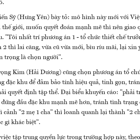
ó.
iến Sỹ (Hưng Yên) bày tỏ: mô hình này mới với Vi
 thế giới, muốn quyết đoán mạnh mẽ thì nên giao 
. "Tôi nhất trí phương án 1 - tổ chức thiết chế trư
2 thì lai căng, vừa cũ vừa mới, bìu ríu mãi, lại xin 
n trọng là chọn người".
rọng Kim (Hải Dương) cũng chọn phương án tổ ch
ng đặc khu để đảm bảo tính hiệu quả, tinh gọn, trá
hải quyết định tập thể. Đại biểu khuyến cáo: "phải 
 đứng đầu đặc khu mạnh mẽ hơn, tránh tình trạng
vì cảnh "2 mẹ 1 cha" thì loanh quanh lại thành "2 c
 gì khác biệt".
việc tập trung quyền lực trong trường hợp này, th