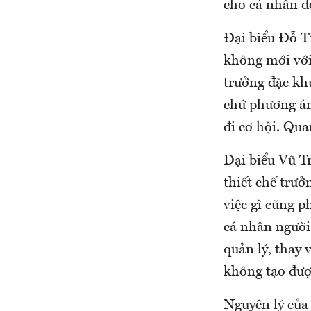
cho cá nhân đ
Đại biểu Đỗ T
không mới với
trưởng đặc khu
chứ phương án 
đi cơ hội. Qua
Đại biểu Vũ T
thiết chế trưở
việc gì cũng p
cá nhân người
quản lý, thay 
không tạo được
Nguyên lý của 