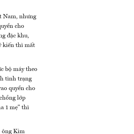
ệt Nam, nhưng
quyền cho
ởng đặc khu,
ý kiến thì mất
ức bộ máy theo
nh tình trạng
trao quyền cho
 chồng lớp
ha 1 mẹ" thì
eo ông Kim