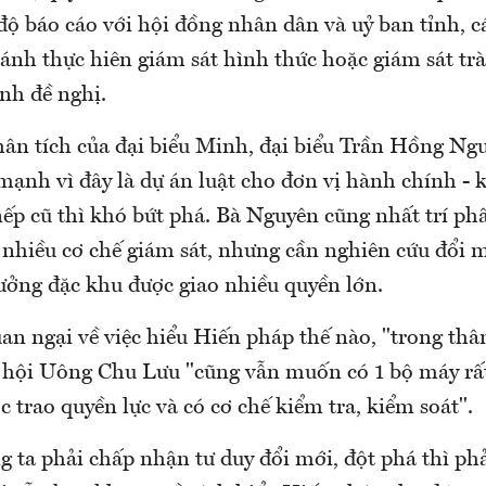
độ báo cáo với hội đồng nhân dân và uỷ ban tỉnh, c
ánh thực hiên giám sát hình thức hoặc giám sát trà
nh đề nghị.
phân tích của đại biểu Minh, đại biểu Trần Hồng Ng
nh vì đây là dự án luật cho đơn vị hành chính - ki
ếp cũ thì khó bứt phá. Bà Nguyên cũng nhất trí phâ
ó nhiều cơ chế giám sát, nhưng cần nghiên cứu đổi 
rưởng đặc khu được giao nhiều quyền lớn.
an ngại về việc hiểu Hiến pháp thế nào, "trong th
 hội Uông Chu Lưu "cũng vẫn muốn có 1 bộ máy rất
trao quyền lực và có cơ chế kiểm tra, kiểm soát".
 ta phải chấp nhận tư duy đổi mới, đột phá thì phả