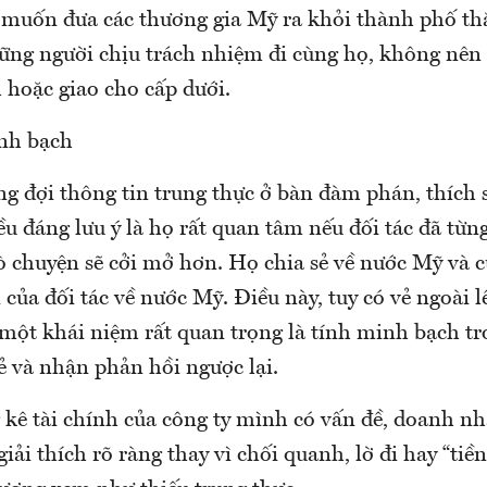
 muốn đưa các thương gia Mỹ ra khỏi thành phố th
hững người chịu trách nhiệm đi cùng họ, không nên 
h hoặc giao cho cấp dưới.
nh bạch
 đợi thông tin trung thực ở bàn đàm phán, thích s
ều đáng lưu ý là họ rất quan tâm nếu đối tác đã từn
rò chuyện sẽ cởi mở hơn. Họ chia sẻ về nước Mỹ và 
của đối tác về nước Mỹ. Điều này, tuy có vẻ ngoài l
 một khái niệm rất quan trọng là tính minh bạch t
ẻ và nhận phản hồi ngược lại.
 kê tài chính của công ty mình có vấn đề, doanh nh
iải thích rõ ràng thay vì chối quanh, lờ đi hay “tiề