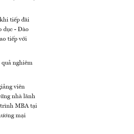
hi tiếp đãi
o dục - Đào
ao tiếp với
u quả nghiêm
giảng viên
những nhà lãnh
 trình MBA tại
hương mại