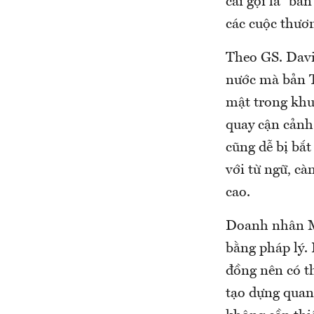
cái gọi là “bả
các cuộc thươ
Theo GS. Davi
nước mà bản T
mật trong khu
quay cận cảnh 
cũng dễ bị bắt
với từ ngữ, cà
cao.
Doanh nhân M
bằng pháp lý.
đồng nên có th
tạo dựng quan 