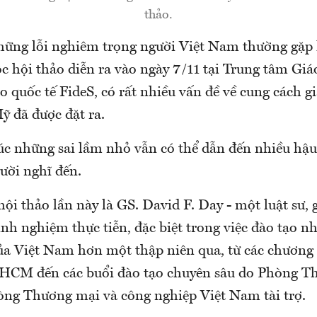
thảo.
hững lỗi nghiêm trọng người Việt Nam thường gặp k
c hội thảo diễn ra vào ngày 7/11 tại Trung tâm Giá
o quốc tế FideS, có rất nhiều vấn đề về cung cách gi
 đã được đặt ra.
lúc những sai lầm nhỏ vẫn có thể dẫn đến nhiều hậ
ười nghĩ đến.
hội thảo lần này là GS. David F. Day - một luật sư, 
inh nghiệm thực tiễn, đặc biệt trong việc đào tạo 
của Việt Nam hơn một thập niên qua, từ các chương
.HCM đến các buổi đào tạo chuyên sâu do Phòng T
ng Thương mại và công nghiệp Việt Nam tài trợ.