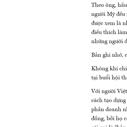
Theo ông, hầu 
người Mỹ đều x
được xem là nh
điều thích làm
những người đư
Bản ghi nhớ, 
Không khí chi
tại buổi hội t
Với người Việ
cách tạo dựng 
phần doanh nh
đồng, bởi họ 