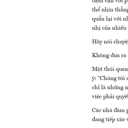
tiệm cận với 
thể nhìn thẳng
quẩn lại với n
nhị của nhiều 
Hãy nói chuyện
Không đưa ra 
Một thói quen 
ý: “Chúng tôi 
chỉ là những 
việc phải quyết
Các nhà đàm p
đang tiếp xúc