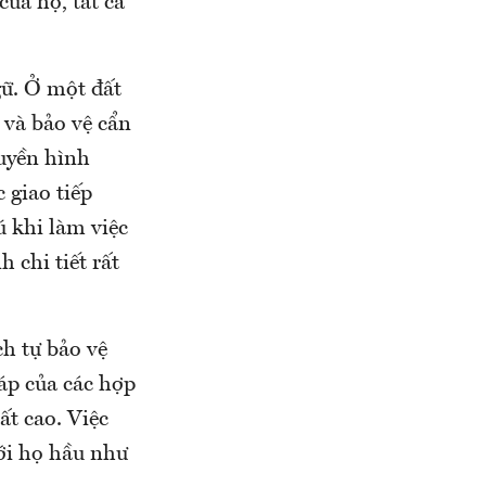
của họ, tất cả
gữ. Ở một đất
 và bảo vệ cẩn
uyền hình
 giao tiếp
ú khi làm việc
 chi tiết rất
h tự bảo vệ
áp của các hợp
ất cao. Việc
với họ hầu như