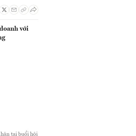
 doanh với
ng
hân tại buổi hội