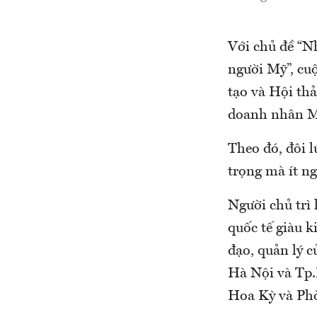
Với chủ đề “N
người Mỹ”, cuộ
tạo và Hội thả
doanh nhân Mỹ
Theo đó, đôi 
trọng mà ít ng
Người chủ trì 
quốc tế giàu k
đạo, quản lý 
Hà Nội và Tp
Hoa Kỳ và Phò