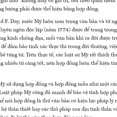
n ghi nhớ” không mấy có giá trị, bởi theo quan điểm 
ng lượng phải được thể hiện bằng hợp đồng.
d F. Day, nước Mỹ luôn xem trọng văn bản và từ n
uyên ngôn độc lập (năm 1774) được để trang trọng
ng kính chống đạn, mỗi văn bản khi ra đời được tr
để đảm bảo tính xác thực thì trong đời thường, việc
 bẻ từng từ. Trên thực tế, các luật sư Mỹ rất thích th
ng nhiều từ càng tốt, nên hợp đồng luôn thể hiện tính
ỹ sử dụng hợp đồng và hợp đồng mẫu như một các
 Luật pháp Mỹ cũng đủ mạnh để bảo vệ tính hợp ph
ể nói hợp đồng là thứ văn bản có hiệu lực pháp lý r
hệ thân thiết hay các thủ pháp xoa dịu tinh thần 