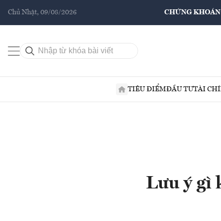
Chủ Nhật, 09/08/2026
CHỨNG KHOÁN
TIÊU ĐIỂM
ĐẦU TƯ
TÀI CH
Lưu ý gì