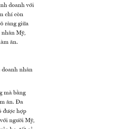
kinh doanh với
ậm chí còn
rõ ràng giữa
h nhân Mỹ,
làm ăn.
ác doanh nhân
ng mà bằng
làm ăn. Đa
ó được hợp
 với người Mỹ,