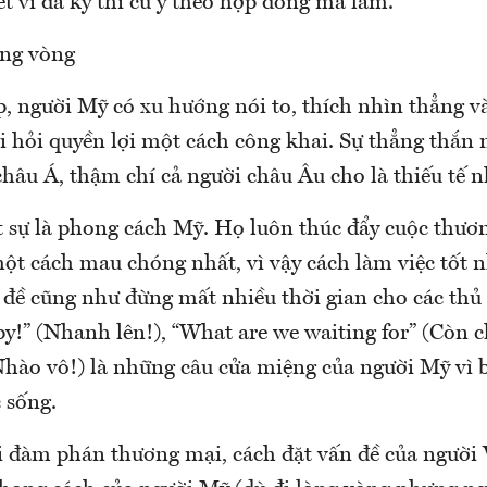
t vì đã ký thì cứ y theo hợp đồng mà làm.
òng vòng
p, người Mỹ có xu hướng nói to, thích nhìn thẳng v
i hỏi quyền lợi một cách công khai. Sự thẳng thắn n
châu Á, thậm chí cả người châu Âu cho là thiếu tế n
 sự là phong cách Mỹ. Họ luôn thúc đẩy cuộc thươ
ột cách mau chóng nhất, vì vậy cách làm việc tốt n
đề cũng như đừng mất nhiều thời gian cho các thủ t
y!” (Nhanh lên!), “What are we waiting for” (Còn c
Nhào vô!) là những câu cửa miệng của người Mỹ vì b
c sống.
i đàm phán thương mại, cách đặt vấn đề của người V