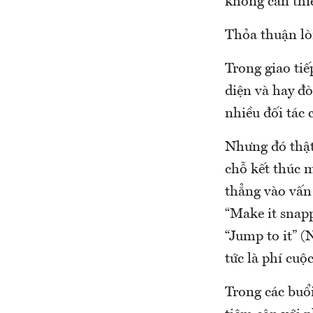
không cần thiế
Thỏa thuận l
Trong giao tiế
diện và hay đò
nhiều đối tác 
Nhưng đó thật
chỗ kết thúc m
thẳng vào vấn 
“Make it snapp
“Jump to it” (
tức là phí cuộ
Trong các buổ