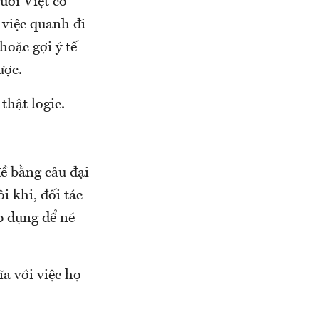
ười Việt có
 việc quanh đi
hoặc gợi ý tế
ược.
thật logic.
ề bằng câu đại
i khi, đối tác
p dụng để né
a với việc họ