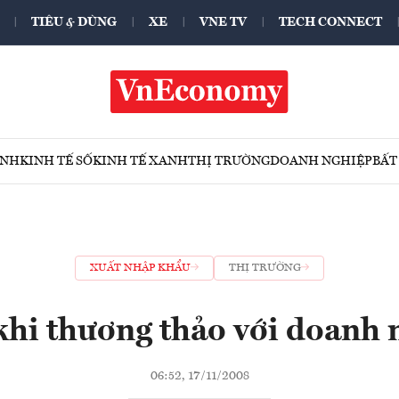
TIÊU & DÙNG
XE
VNE TV
TECH CONNECT
ÍNH
KINH TẾ SỐ
KINH TẾ XANH
THỊ TRƯỜNG
DOANH NGHIỆP
BẤT
XUẤT NHẬP KHẨU
THỊ TRƯỜNG
 khi thương thảo với doanh
06:52, 17/11/2008