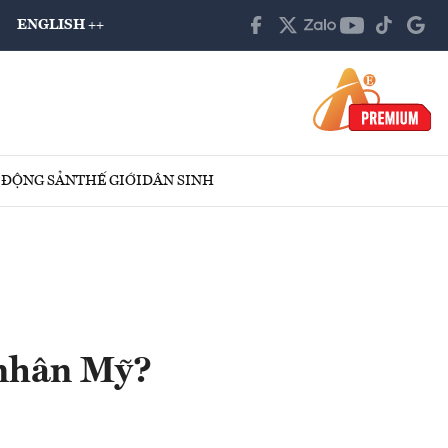
ENGLISH ++
 ĐỘNG SẢN
THẾ GIỚI
DÂN SINH
 nhân Mỹ?