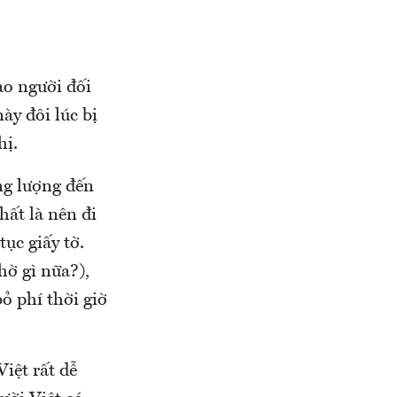
ào người đối
ày đôi lúc bị
hị.
ng lượng đến
hất là nên đi
ục giấy tờ.
hờ gì nữa?),
ỏ phí thời giờ
iệt rất dễ