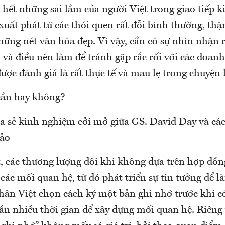
hết những sai lầm của người Việt trong giao tiếp 
uất phát từ các thói quen rất đỗi bình thường, th
ững nét văn hóa đẹp. Vì vậy, cần có sự nhìn nhận 
 và điều nên làm để tránh gặp rắc rối với các doan
ợc đánh giá là rất thực tế và mau lẹ trong chuyện 
cần hay không?
a sẻ kinh nghiệm cởi mở giữa GS. David Day và c
hảo
t, các thương lượng đôi khi không dựa trên hợp đồ
các mối quan hệ, từ đó phát triển sự tin tưởng để 
ân Việt chọn cách ký một bản ghi nhớ trước khi c
cần nhiều thời gian để xây dựng mối quan hệ. Riêng