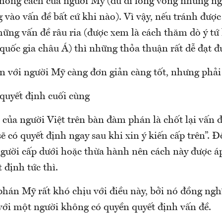
phong cách của người Mỹ (dù đi lòng vòng nhưng ng
 vào vấn đề bất cứ khi nào). Vì vậy, nếu tránh được
hững vấn đề râu ria (được xem là cách thăm dò ý tứ 
quốc gia châu Á) thì những thỏa thuận rất dễ đạt đ
 với người Mỹ càng đơn giản càng tốt, nhưng phải 
quyết định cuối cùng
của người Việt trên bàn đàm phán là chốt lại vấn đ
sẽ có quyết định ngay sau khi xin ý kiến cấp trên”. Đô
người cấp dưới hoặc thừa hành nên cách này được á
 định tức thì.
hán Mỹ rất khó chịu với điều này, bởi nó đồng nghĩ
 với một người không có quyền quyết định vấn đề.