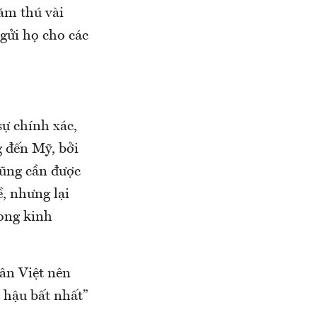
ăm thú vài
gửi họ cho các
ự chính xác,
g đến Mỹ, bởi
cũng cần được
ề, nhưng lại
rong kinh
ân Việt nên
n hậu bất nhất”