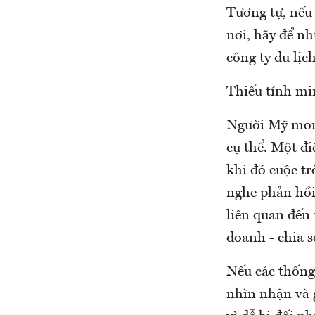
Tương tự, nếu
nơi, hãy để n
công ty du lịc
Thiếu tính mi
Người Mỹ mong
cụ thể. Một đi
khi đó cuộc t
nghe phản hồi 
liên quan đến
doanh - chia s
Nếu các thống
nhìn nhận và g