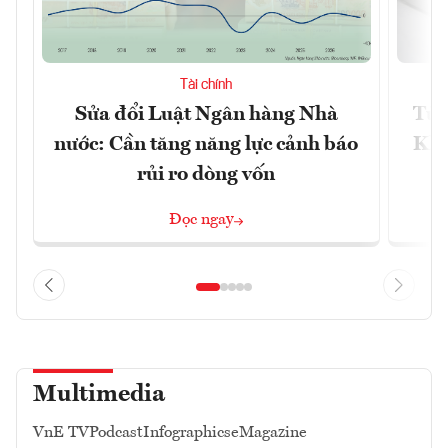
Tài chính
Sửa đổi Luật Ngân hàng Nhà
Từ 
nước: Cần tăng năng lực cảnh báo
Kho
rủi ro dòng vốn
Đọc ngay
Multimedia
VnE TV
Podcast
Infographics
eMagazine