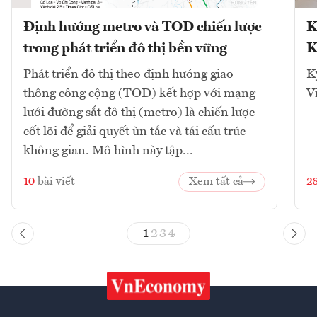
Định hướng metro và TOD chiến lược
K
trong phát triển đô thị bền vững
K
Phát triển đô thị theo định hướng giao
K
thông công cộng (TOD) kết hợp với mạng
V
lưới đường sắt đô thị (metro) là chiến lược
cốt lõi để giải quyết ùn tắc và tái cấu trúc
không gian. Mô hình này tập...
10
bài viết
Xem tất cả
2
1
2
3
4