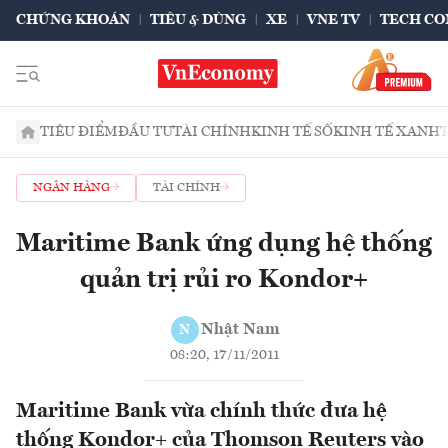
CHỨNG KHOÁN
TIÊU & DÙNG
XE
VNE TV
TECH CO
TIÊU ĐIỂM
ĐẦU TƯ
TÀI CHÍNH
KINH TẾ SỐ
KINH TẾ XANH
NGÂN HÀNG
TÀI CHÍNH
Maritime Bank ứng dụng hệ thống
quản trị rủi ro Kondor+
Nhật Nam
N
08:20, 17/11/2011
Maritime Bank vừa chính thức đưa hệ
thống Kondor+ của Thomson Reuters vào