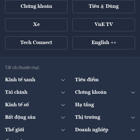
Chứng khoán
Tiêu & Dùng
Xe
VnE TV
Tech Connect
English ++
Tất cả chuyên mục
Kinh tế xanh
Tiêu điểm
Chuyển động xanh
Tài chính
Chứng khoán
Pháp lý
Ngân hàng
Doanh nghiệp niêm yết
Kinh tế số
Hạ tầng
Thương hiệu xanh
Thị trường vốn
Thị trường
Sản phẩm - Thị trường
Bất động sản
Thị trường
Diễn đàn
Thuế
Đầu tư
Tài sản số
Chính sách
Xuất nhập khẩu
Thế giới
Doanh nghiệp
Bảo hiểm
Quốc tế
Dịch vụ số
Thị trường
Khung pháp lý
Kinh tế
Chuyển động