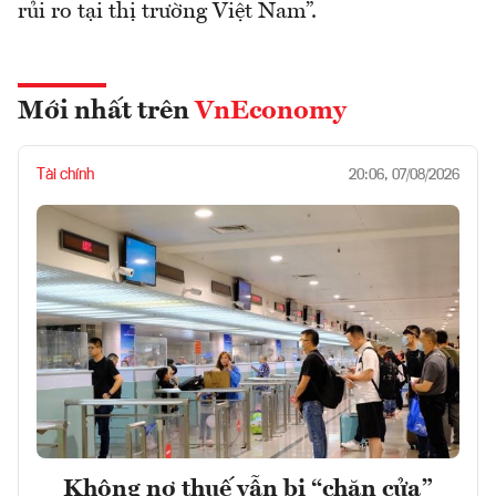
rủi ro tại thị trường Việt Nam”.
Mới nhất trên
VnEconomy
Tài chính
20:06, 07/08/2026
Không nợ thuế vẫn bị “chặn cửa”