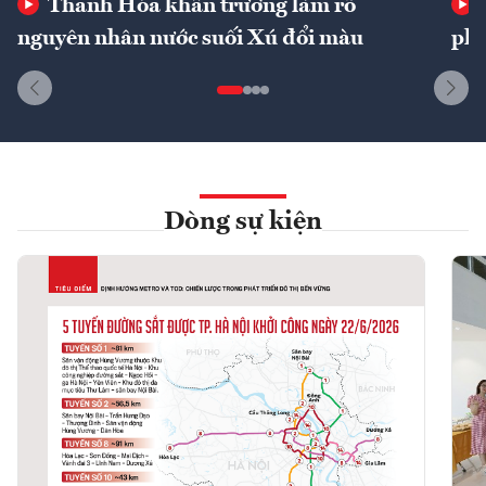
Thanh Hóa khẩn trương làm rõ
nguyên nhân nước suối Xú đổi màu
phí
Dòng sự kiện