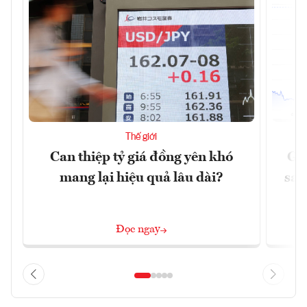
Thế giới
Can thiệp tỷ giá đồng yên khó
Gi
mang lại hiệu quả lâu dài?
sau
Đọc ngay