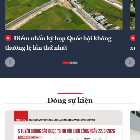
Điểm nhấn kỳ họp Quốc hội không
thường lệ lần thứ nhất
xuấ
Dòng sự kiện