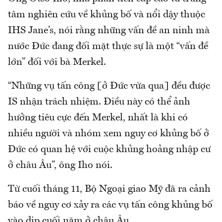
tâm nghiên cứu về khủng bố và nổi dậy thuộc
IHS Jane’s, nói rằng những vấn đề an ninh mà
nước Đức đang đối mặt thực sự là một “vấn đề
lớn” đối với bà Merkel.
“Những vụ tấn công [ở Đức vừa qua] đều được
IS nhận trách nhiệm. Điều này có thể ảnh
hưởng tiêu cực đến Merkel, nhất là khi có
nhiều người và nhóm xem nguy cơ khủng bố ở
Đức có quan hệ với cuộc khủng hoảng nhập cư
ở châu Âu”, ông Iho nói.
Từ cuối tháng 11, Bộ Ngoại giao Mỹ đã ra cảnh
báo về nguy cơ xảy ra các vụ tấn công khủng bố
vào dịp cuối năm ở châu Âu.