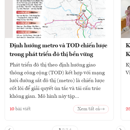
Định hướng metro và TOD chiến lược
K
trong phát triển đô thị bền vững
K
Phát triển đô thị theo định hướng giao
K
thông công cộng (TOD) kết hợp với mạng
V
lưới đường sắt đô thị (metro) là chiến lược
cốt lõi để giải quyết ùn tắc và tái cấu trúc
không gian. Mô hình này tập...
10
bài viết
Xem tất cả
2