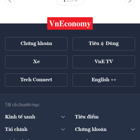
1
2
3
4
Chứng khoán
Tiêu & Dùng
Xe
VnE TV
Tech Connect
English ++
Tất cả chuyên mục
Kinh tế xanh
Tiêu điểm
Chuyển động xanh
Tài chính
Chứng khoán
Pháp lý
Ngân hàng
Doanh nghiệp niêm yết