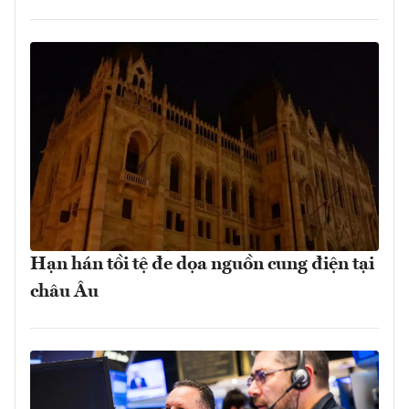
Hạn hán tồi tệ đe dọa nguồn cung điện tại
châu Âu