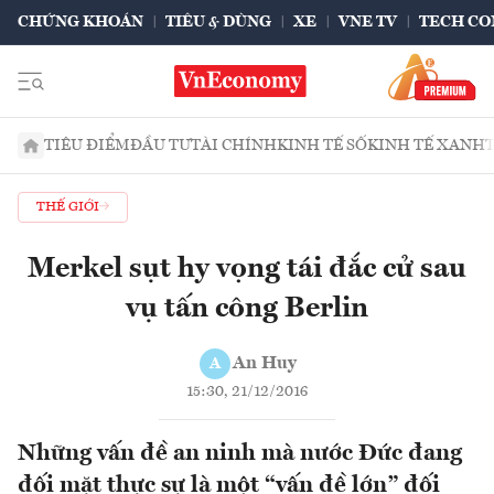
CHỨNG KHOÁN
TIÊU & DÙNG
XE
VNE TV
TECH CO
TIÊU ĐIỂM
ĐẦU TƯ
TÀI CHÍNH
KINH TẾ SỐ
KINH TẾ XANH
THẾ GIỚI
Merkel sụt hy vọng tái đắc cử sau
vụ tấn công Berlin
An Huy
A
15:30, 21/12/2016
Những vấn đề an ninh mà nước Đức đang
đối mặt thực sự là một “vấn đề lớn” đối