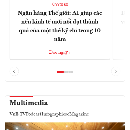
Kinh tế số
Ngân hàng Thế giới: AI giúp các
Đưa
nền kinh tế mới nổi đạt thành
vào
quả của một thế kỷ chỉ trong 10
năm
Đọc ngay
Multimedia
VnE TV
Podcast
Infographics
eMagazine