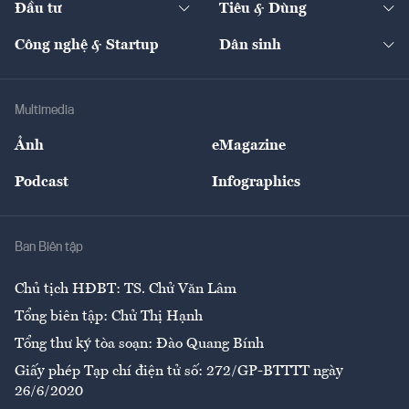
Đầu tư
Tiêu & Dùng
Quản trị số
Cafe BĐS
Thị trường
Kinh doanh
Kết nối
Tạp chí kinh tế Việt Nam
eMagazine
Nhà đầu tư
Du lịch
Công nghệ & Startup
Dân sinh
Tư vấn
Nông sản
Doanh nhân
Tư vấn Tiêu & Dùng
Infographics
Hạ tầng
Sức khỏe
Khung pháp lý
Doanh nghiệp
Địa phương
Thị trường
Bảo hiểm
Multimedia
Sự kiện
Nhân lực
Ảnh
eMagazine
Đẹp +
An sinh
Podcast
Infographics
Giải trí
Y tế
Nhà
Ban Biên tập
Ẩm thực
Chủ tịch HĐBT: TS. Chử Văn Lâm
Tổng biên tập: Chử Thị Hạnh
Tổng thư ký tòa soạn: Đào Quang Bính
Giấy phép Tạp chí điện tử số: 272/GP-BTTTT ngày
26/6/2020