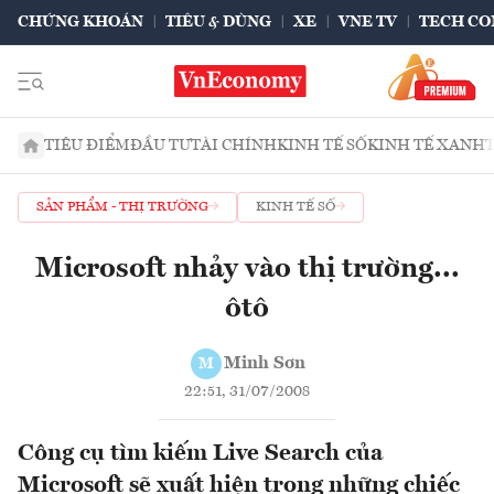
CHỨNG KHOÁN
TIÊU & DÙNG
XE
VNE TV
TECH CO
TIÊU ĐIỂM
ĐẦU TƯ
TÀI CHÍNH
KINH TẾ SỐ
KINH TẾ XANH
SẢN PHẨM - THỊ TRƯỜNG
KINH TẾ SỐ
Microsoft nhảy vào thị trường...
ôtô
Minh Sơn
M
22:51, 31/07/2008
Công cụ tìm kiếm Live Search của
Microsoft sẽ xuất hiện trong những chiếc