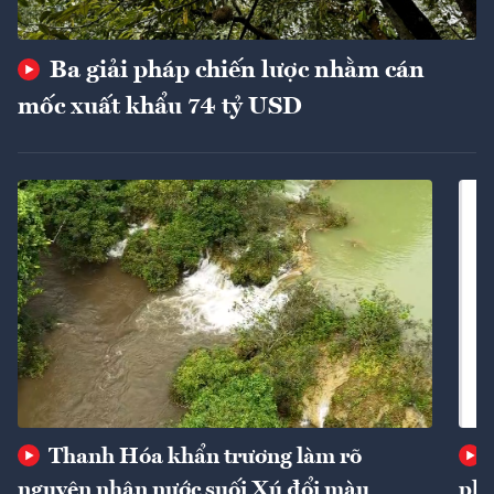
Ba giải pháp chiến lược nhằm cán
mốc xuất khẩu 74 tỷ USD
Thanh Hóa khẩn trương làm rõ
nguyên nhân nước suối Xú đổi màu
phí