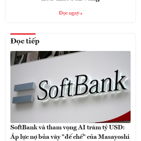
Đọc ngay
Đọc tiếp
SoftBank và tham vọng AI trăm tỷ USD:
Áp lực nợ bủa vây "đế chế" của Masayoshi