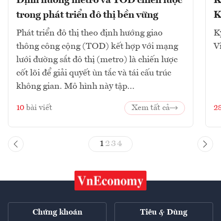
Định hướng metro và TOD chiến lược
K
trong phát triển đô thị bền vững
K
Phát triển đô thị theo định hướng giao
K
thông công cộng (TOD) kết hợp với mạng
V
lưới đường sắt đô thị (metro) là chiến lược
cốt lõi để giải quyết ùn tắc và tái cấu trúc
không gian. Mô hình này tập...
10
bài viết
Xem tất cả
2
1
2
3
4
Chứng khoán
Tiêu & Dùng