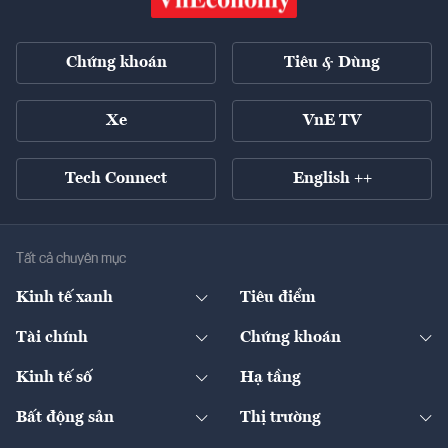
Chứng khoán
Tiêu & Dùng
Xe
VnE TV
Tech Connect
English ++
Tất cả chuyên mục
Kinh tế xanh
Tiêu điểm
Chuyển động xanh
Tài chính
Chứng khoán
Pháp lý
Ngân hàng
Doanh nghiệp niêm yết
Kinh tế số
Hạ tầng
Thương hiệu xanh
Thị trường vốn
Thị trường
Sản phẩm - Thị trường
Bất động sản
Thị trường
Diễn đàn
Thuế
Đầu tư
Tài sản số
Chính sách
Xuất nhập khẩu