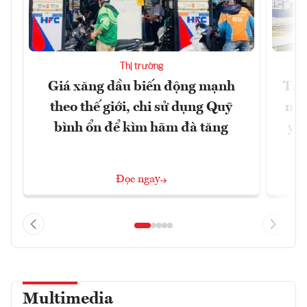
Thị trường
Giá xăng dầu biến động mạnh
Tăn
theo thế giới, chi sử dụng Quỹ
min
bình ổn để kìm hãm đà tăng
yêu
Đọc ngay
Multimedia