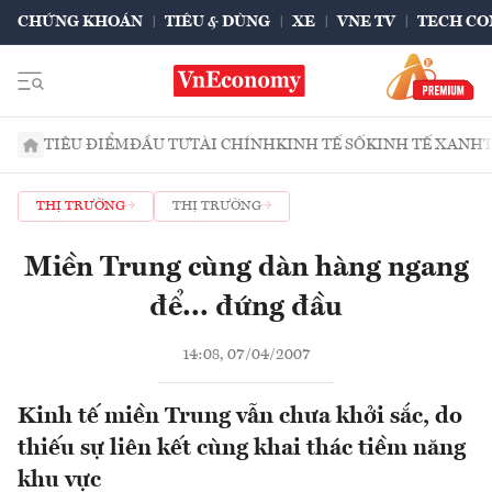
CHỨNG KHOÁN
TIÊU & DÙNG
XE
VNE TV
TECH CO
TIÊU ĐIỂM
ĐẦU TƯ
TÀI CHÍNH
KINH TẾ SỐ
KINH TẾ XANH
THỊ TRƯỜNG
THỊ TRƯỜNG
Miền Trung cùng dàn hàng ngang
để... đứng đầu
14:08, 07/04/2007
Kinh tế miền Trung vẫn chưa khởi sắc, do
thiếu sự liên kết cùng khai thác tiềm năng
khu vực