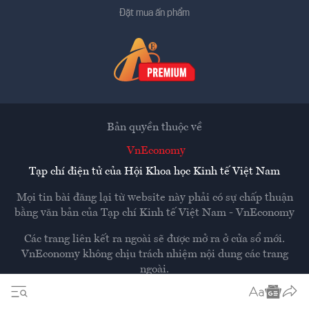
Đặt mua ấn phẩm
Bản quyền thuộc về
VnEconomy
Tạp chí điện tử của Hội Khoa học Kinh tế Việt Nam
Mọi tin bài đăng lại từ website này phải có sự chấp thuận
bằng văn bản của
Tạp chí Kinh tế Việt Nam - VnEconomy
Các trang liên kết ra ngoài sẽ được mở ra ở cửa sổ mới.
VnEconomy không chịu trách nhiệm nội dung các trang
ngoài.