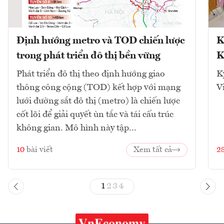
Định hướng metro và TOD chiến lược
K
trong phát triển đô thị bền vững
K
Phát triển đô thị theo định hướng giao
K
thông công cộng (TOD) kết hợp với mạng
V
lưới đường sắt đô thị (metro) là chiến lược
cốt lõi để giải quyết ùn tắc và tái cấu trúc
không gian. Mô hình này tập...
10
bài viết
Xem tất cả
2
1
2
3
4