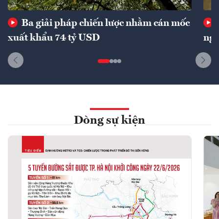
Ba giải pháp chiến lược nhằm cán mốc
xuất khẩu 74 tỷ USD
ngu
Dòng sự kiện