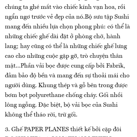
chúng ta ghé mắt vào chiếc kính vạn hoa, rồi
ngẩn ngơ trước vẻ đẹp của nó.Bộ sưu tập Sushi
mang đến nhiều lựa chọn phong phú: có thể là
những chiếc ghế dài đặt ở phòng chờ, hành
lang; hay cũng có thể là những chiếc ghế lưng
cao cho những cuộc gặp gỡ, trò chuyện thân
mật…Phần vải bọc được cung cấp bởi Fabrik,
đảm bảo độ bền và mang đến sự thoải mái cho
người dùng. Khung thép và gỗ bên trong được
bơm bọt polyurethane chống cháy. Gối nhồi
lông ngỗng. Đặc biệt, bộ vải bọc của Sushi
không thể tháo rời, trừ gối.
3. Ghế PAPER PLANES thiết kế bởi cặp đôi