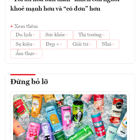
khoẻ mạnh hơn và “cô đơn” hơn
Xem thêm
Du lịch
Sức khỏe
Thị trường
Sự kiện
Đẹp +
Giải trí
Nhà
Ẩm thực
Đừng bỏ lỡ