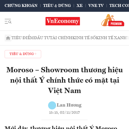
CHỨNG KHOÁN
TIÊU & DÙNG
XE
VNE TV
TECH CO
TIÊU ĐIỂM
ĐẦU TƯ
TÀI CHÍNH
KINH TẾ SỐ
KINH TẾ XANH
TIÊU & DÙNG
Moroso – Showroom thương hiệu
nội thất Ý chính thức có mặt tại
Việt Nam
Lan Hương
15:15, 02/11/2017
Mới đây, thương hiệu nội thất Ý Moroso