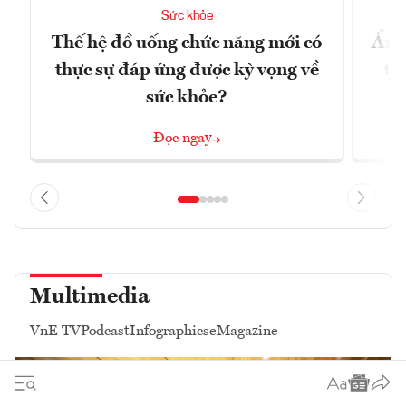
Sức khỏe
Thế hệ đồ uống chức năng mới có
Ẩm 
thực sự đáp ứng được kỳ vọng về
tê
sức khỏe?
Đọc ngay
Multimedia
VnE TV
Podcast
Infographics
eMagazine