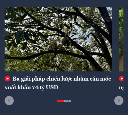
Ba giải pháp chiến lược nhằm cán mốc
xuất khẩu 74 tỷ USD
ngu