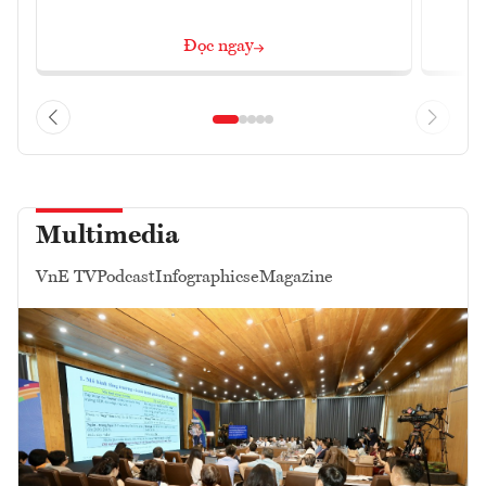
Đọc ngay
Multimedia
VnE TV
Podcast
Infographics
eMagazine