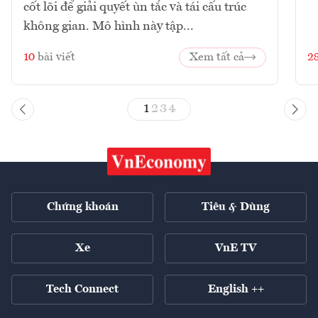
cốt lõi để giải quyết ùn tắc và tái cấu trúc
không gian. Mô hình này tập...
10
bài viết
Xem tất cả
2
1
2
3
4
Chứng khoán
Tiêu & Dùng
Xe
VnE TV
Tech Connect
English ++