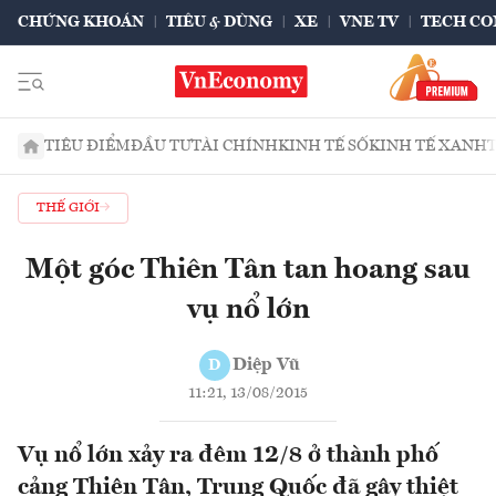
CHỨNG KHOÁN
TIÊU & DÙNG
XE
VNE TV
TECH CO
TIÊU ĐIỂM
ĐẦU TƯ
TÀI CHÍNH
KINH TẾ SỐ
KINH TẾ XANH
THẾ GIỚI
Một góc Thiên Tân tan hoang sau
vụ nổ lớn
Diệp Vũ
D
11:21, 13/08/2015
Vụ nổ lớn xảy ra đêm 12/8 ở thành phố
cảng Thiên Tân, Trung Quốc đã gây thiệt