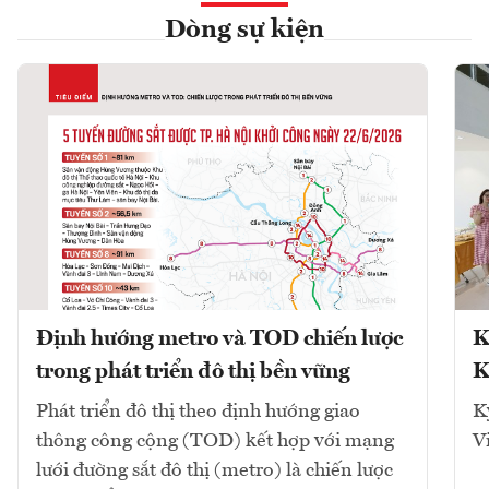
Dòng sự kiện
Định hướng metro và TOD chiến lược
K
trong phát triển đô thị bền vững
K
Phát triển đô thị theo định hướng giao
K
thông công cộng (TOD) kết hợp với mạng
V
lưới đường sắt đô thị (metro) là chiến lược