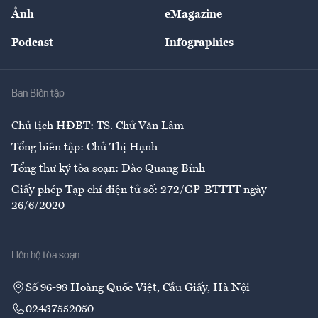
Sự kiện
Nhân lực
Ảnh
eMagazine
Đẹp +
An sinh
Podcast
Infographics
Giải trí
Y tế
Nhà
Ban Biên tập
Ẩm thực
Chủ tịch HĐBT: TS. Chử Văn Lâm
Tổng biên tập: Chử Thị Hạnh
Tổng thư ký tòa soạn: Đào Quang Bính
Giấy phép Tạp chí điện tử số: 272/GP-BTTTT ngày
26/6/2020
Liên hệ tòa soạn
Số 96-98 Hoàng Quốc Việt, Cầu Giấy, Hà Nội
02437552050