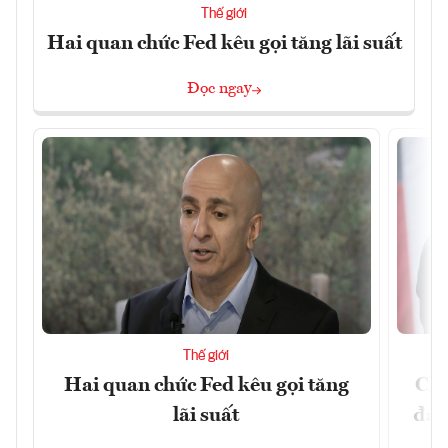
Thế giới
Hai quan chức Fed kêu gọi tăng lãi suất
Đọc ngay
Thế giới
Hai quan chức Fed kêu gọi tăng
Chí
lãi suất
đã 