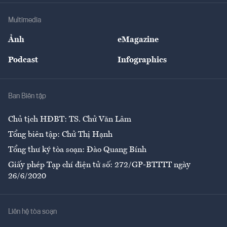
Doanh nghiệp
Địa phương
Thị trường
Bảo hiểm
Multimedia
Sự kiện
Nhân lực
Ảnh
eMagazine
Đẹp +
An sinh
Podcast
Infographics
Giải trí
Y tế
Nhà
Ban Biên tập
Ẩm thực
Chủ tịch HĐBT: TS. Chử Văn Lâm
Tổng biên tập: Chử Thị Hạnh
Tổng thư ký tòa soạn: Đào Quang Bính
Giấy phép Tạp chí điện tử số: 272/GP-BTTTT ngày
26/6/2020
Liên hệ tòa soạn