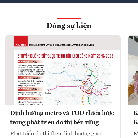
Dòng sự kiện
Định hướng metro và TOD chiến lược
K
trong phát triển đô thị bền vững
K
Phát triển đô thị theo định hướng giao
K