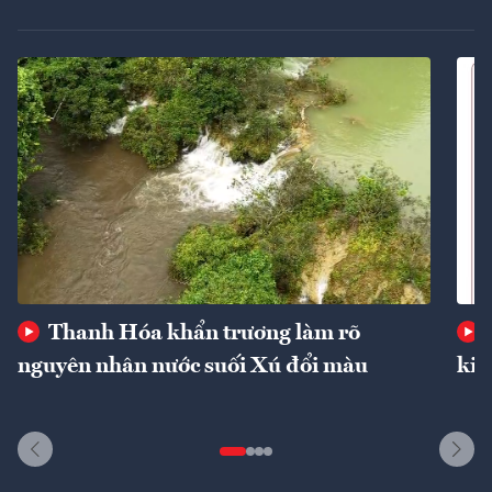
Thanh Hóa khẩn trương làm rõ
nguyên nhân nước suối Xú đổi màu
kin