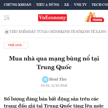
CHỨNG KHOÁN
TIÊU & DÙNG
XE
VNE TV
TECH CO
TIÊU ĐIỂM
ĐẦU TƯ
TÀI CHÍNH
KINH TẾ SỐ
KINH TẾ XANH
THẾ GIỚI
Mua nhà qua mạng bùng nổ tại
Trung Quốc
Hoài Thu
H
22:52, 11/12/2018
Số lượng đăng bán bất động sản trên các
trang đấu giá tại Trung Quốc tăng lên mức