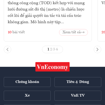
thông công cộng (TOD) kết hợp với mạng
V
lưới đường sắt đô thị (metro) là chiến lược
cốt lõi để giải quyết ùn tắc và tái cấu trúc
không gian. Mô hình này tập...
10
bài viết
Xem tất cả
2
1
2
3
4
Chứng khoán
Tiêu & Dùng
Xe
VnE TV