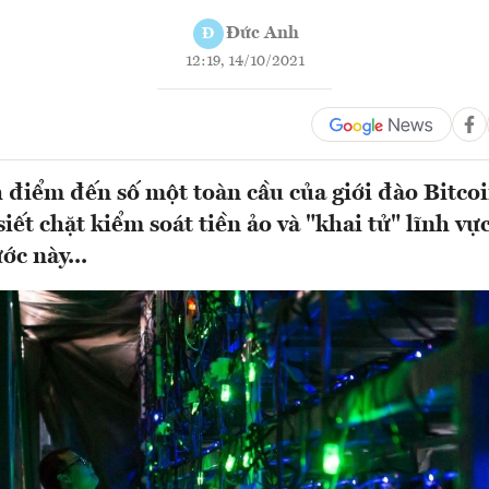
Đức Anh
Đ
12:19, 14/10/2021
 điểm đến số một toàn cầu của giới đào Bitcoi
ết chặt kiểm soát tiền ảo và "khai tử" lĩnh vự
ớc này...