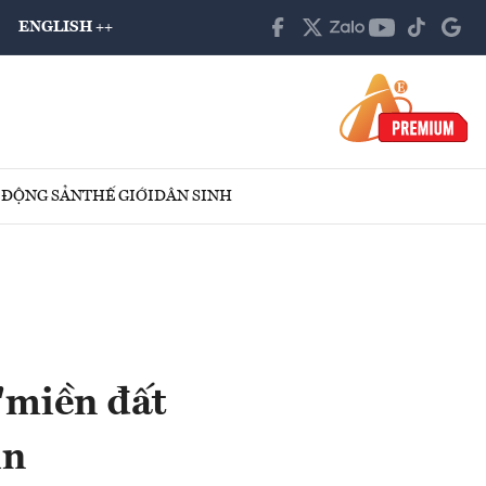
ENGLISH ++
 ĐỘNG SẢN
THẾ GIỚI
DÂN SINH
"miền đất
in