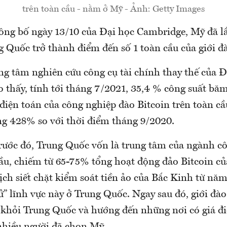
trên toàn cầu - nằm ở Mỹ - Ảnh: Getty Images
công bố ngày 13/10 của Đại học Cambridge, Mỹ đã lầ
 Quốc trở thành điểm đến số 1 toàn cầu của giới đà
ng tâm nghiên cứu công cụ tài chính thay thế của Đ
thấy, tính tới tháng 7/2021, 35,4 % công suất băm
điện toán của công nghiệp đào Bitcoin trên toàn c
ng 428% so với thời điểm tháng 9/2020.
ước đó, Trung Quốc vốn là trung tâm của ngành c
ầu, chiếm từ 65-75% tổng hoạt động đảo Bitcoin của
ịch siết chặt kiểm soát tiền ảo của Bắc Kinh từ năm
ử” lĩnh vực này ở Trung Quốc. Ngay sau đó, giới đào
 khỏi Trung Quốc và hướng đến những nơi có giá đi