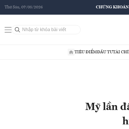
Thứ Sáu, 07/08/2026
CHỨNG KHOÁN
TIÊU ĐIỂM
ĐẦU TƯ
TÀI CH
Mỹ lần đ
h