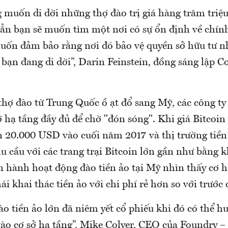
 muốn di dời những thợ đào trị giá hàng trăm triệ
n bạn sẽ muốn tìm một nơi có sự ổn định về chính t
uốn đảm bảo rằng nơi đó bảo vệ quyền sở hữu tư n
 bạn đang di dời”, Darin Feinstein, đồng sáng lập Cor
thợ đào từ Trung Quốc ồ ạt đổ sang Mỹ, các công ty
ở hạ tầng đầy đủ để chờ "đón sóng". Khi giá Bitcoin 
n 20.000 USD vào cuối năm 2017 và thị trường tiền 
u cầu với các trang trại Bitcoin lớn gần như bằng 
n hành hoạt động đào tiền ảo tại Mỹ nhìn thấy cơ 
ái khai thác tiền ảo với chi phí rẻ hơn so với trước 
ào tiền ảo lớn đã niêm yết cổ phiếu khi đó có thể h
ào cơ sở hạ tầng”, Mike Colyer, CEO của Foundry – 