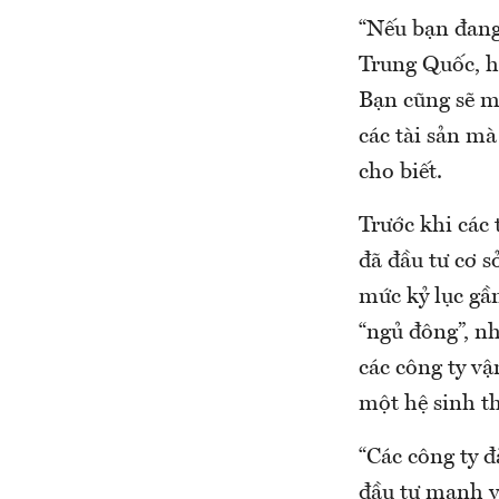
“Nếu bạn đang
Trung Quốc, hẳ
Bạn cũng sẽ m
các tài sản mà
cho biết.
Trước khi các 
đã đầu tư cơ s
mức kỷ lục gầ
“ngủ đông”, nh
các công ty vậ
một hệ sinh th
“Các công ty đ
đầu tư mạnh v