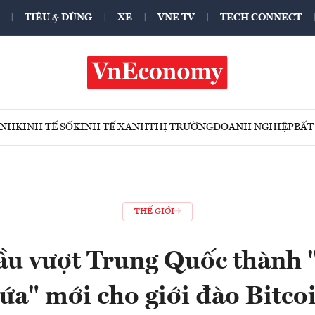
TIÊU & DÙNG
XE
VNE TV
TECH CONNECT
ÍNH
KINH TẾ SỐ
KINH TẾ XANH
THỊ TRƯỜNG
DOANH NGHIỆP
BẤT
THẾ GIỚI
ầu vượt Trung Quốc thành 
ứa" mới cho giới đào Bitco