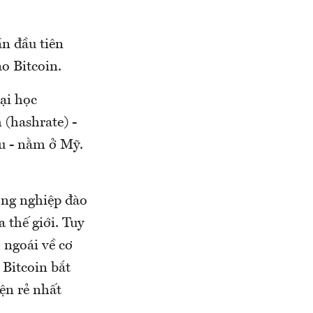
n đầu tiên
o Bitcoin.
ại học
 (hashrate) -
ầu - nằm ở Mỹ.
ông nghiệp đào
 thế giới. Tuy
 ngoái về cơ
 Bitcoin bắt
ện rẻ nhất