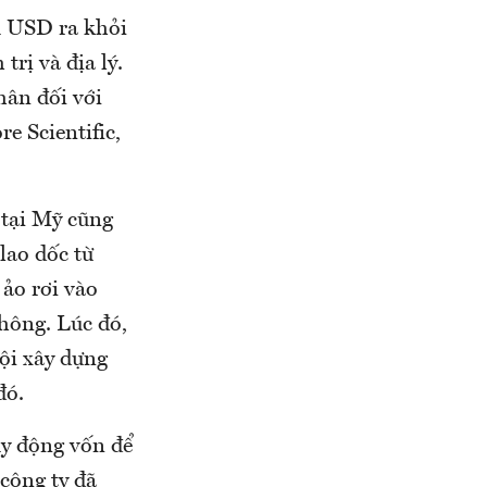
u USD ra khỏi
rị và địa lý.
hân đối với
e Scientific,
 tại Mỹ cũng
lao dốc từ
ảo rơi vào
không. Lúc đó,
hội xây dựng
đó.
uy động vốn để
công ty đã