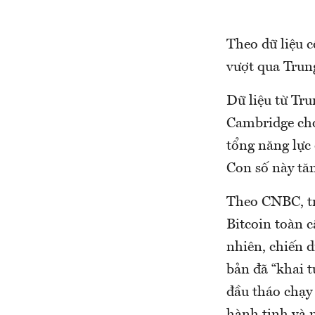
Theo dữ liệu 
vượt qua Trung
Dữ liệu từ Tru
Cambridge cho 
tổng năng lực 
Con số này tă
Theo CNBC, tr
Bitcoin toàn c
nhiên, chiến d
bản đã “khai t
đầu tháo chạy