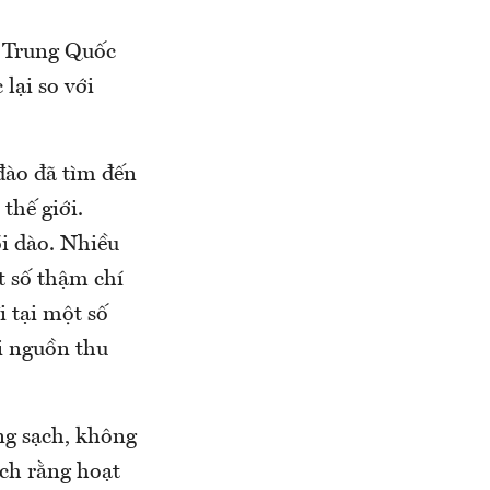
a Trung Quốc
lại so với
đào đã tìm đến
thế giới.
ồi dào. Nhiều
t số thậm chí
 tại một số
i nguồn thu
ng sạch, không
ích rằng hoạt