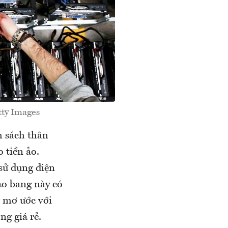
tty Images
h sách thân
 tiền ảo.
 sử dụng điện
ạo bang này có
g mơ ước với
ng giá rẻ.