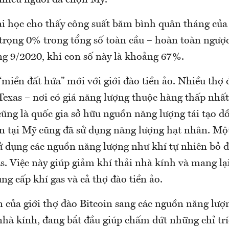
nhiều người đã chọn Mỹ.
ại học cho thấy công suất băm bình quân tháng củ
trọng 0% trong tổng số toàn cầu – hoàn toàn ngược 
ng 9/2020, khi con số này là khoảng 67%.
miền đất hứa” mới với giới đào tiền ảo. Nhiều thợ 
exas – nơi có giá năng lượng thuộc hàng thấp nhất 
ũng là quốc gia sở hữu nguồn năng lượng tái tạo d
in tại Mỹ cũng đã sử dụng năng lượng hạt nhân. Mộ
ử dụng các nguồn năng lượng như khí tự nhiên bỏ đi
s. Việc này giúp giảm khí thải nhà kính và mang lạ
ng cấp khí gas và cả thợ đào tiền ảo.
n của giới thợ đào Bitcoin sang các nguồn năng lượ
nhà kính, đang bắt đầu giúp chấm dứt những chỉ tr