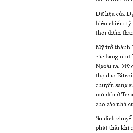
hành tinh và 
Dữ liệu của Đ
hiện chiếm tỷ 
thời điểm thá
Mỹ trở thành “
các bang như T
Ngoài ra, Mỹ c
thợ đào Bitco
chuyển sang s
mỏ dầu ở Texa
cho các nhà cu
Sự dịch chuyể
phát thải khí 