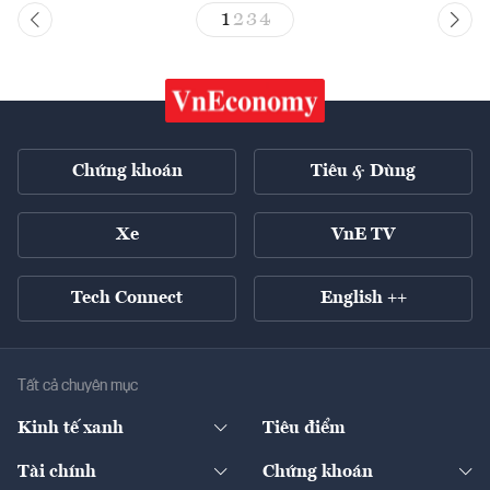
1
2
3
4
Chứng khoán
Tiêu & Dùng
Xe
VnE TV
Tech Connect
English ++
Tất cả chuyên mục
Kinh tế xanh
Tiêu điểm
Chuyển động xanh
Tài chính
Chứng khoán