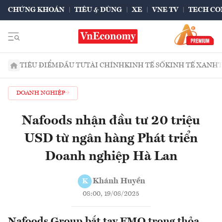
CHỨNG KHOÁN
TIÊU & DÙNG
XE
VNE TV
TECH CO
TIÊU ĐIỂM
ĐẦU TƯ
TÀI CHÍNH
KINH TẾ SỐ
KINH TẾ XANH
DOANH NGHIỆP
Nafoods nhận đầu tư 20 triệu
USD từ ngân hàng Phát triển
Doanh nghiệp Hà Lan
Khánh Huyền
K
08:00, 19/08/2025
Nafoods Group bắt tay FMO trong thỏa