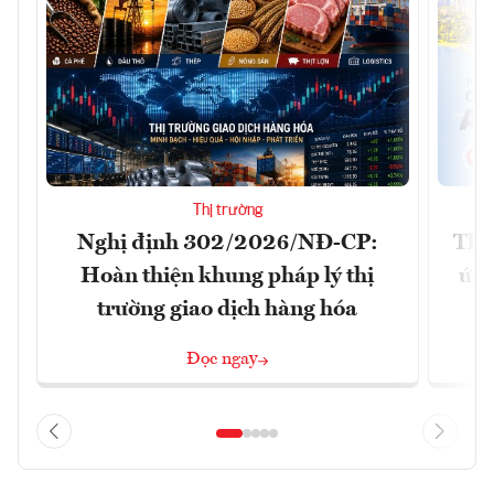
Thị trường
Nghị định 302/2026/NĐ-CP:
Tha
Hoàn thiện khung pháp lý thị
ứng
trường giao dịch hàng hóa
Đọc ngay