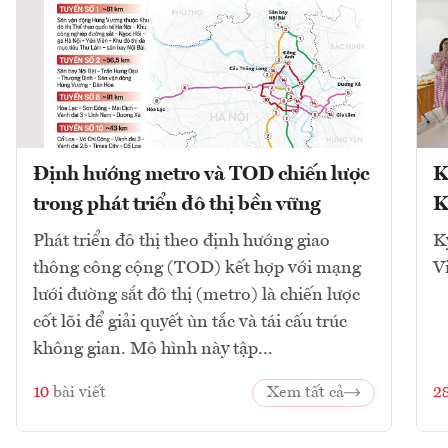
Định hướng metro và TOD chiến lược
K
trong phát triển đô thị bền vững
K
Phát triển đô thị theo định hướng giao
K
thông công cộng (TOD) kết hợp với mạng
V
lưới đường sắt đô thị (metro) là chiến lược
cốt lõi để giải quyết ùn tắc và tái cấu trúc
không gian. Mô hình này tập...
10
bài viết
Xem tất cả
2