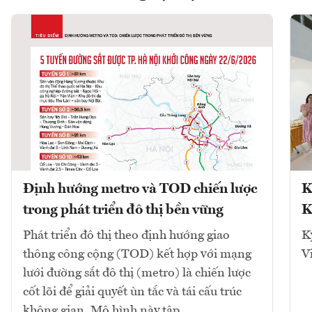
Định hướng metro và TOD chiến lược
K
trong phát triển đô thị bền vững
K
Phát triển đô thị theo định hướng giao
K
thông công cộng (TOD) kết hợp với mạng
V
lưới đường sắt đô thị (metro) là chiến lược
cốt lõi để giải quyết ùn tắc và tái cấu trúc
không gian. Mô hình này tập...