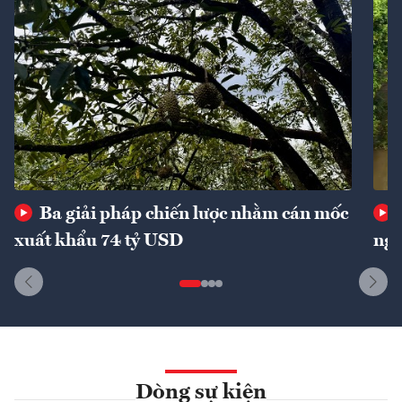
Ba giải pháp chiến lược nhằm cán mốc
xuất khẩu 74 tỷ USD
ngu
Dòng sự kiện