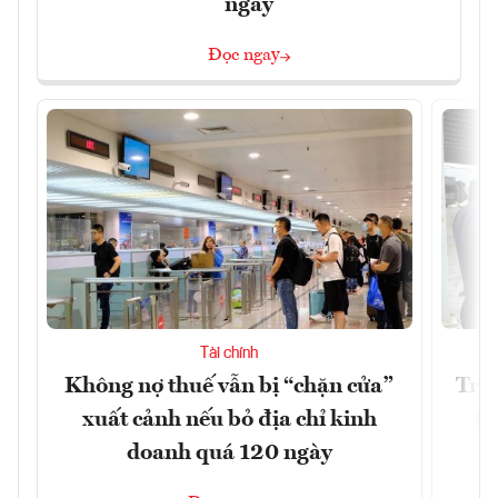
ngày
Đọc ngay
Tài chính
Không nợ thuế vẫn bị “chặn cửa”
Tron
xuất cảnh nếu bỏ địa chỉ kinh
từ
doanh quá 120 ngày