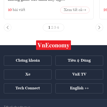
10
bài viết
Xem tất cả
2
1
2
3
4
Chứng khoán
Tiêu & Dùng
Xe
VnE TV
Tech Connect
English ++