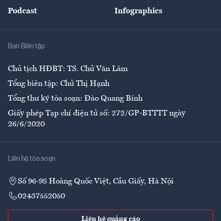
An sinh
Podcast
Infographics
Giải trí
Y tế
Nhà
Ban Biên tập
Ẩm thực
Chủ tịch HĐBT: TS. Chử Văn Lâm
Tổng biên tập: Chử Thị Hạnh
Tổng thư ký tòa soạn: Đào Quang Bính
Giấy phép Tạp chí điện tử số: 272/GP-BTTTT ngày
26/6/2020
Liên hệ tòa soạn
Số 96-98 Hoàng Quốc Việt, Cầu Giấy, Hà Nội
02437552050
Liên hệ quảng cáo