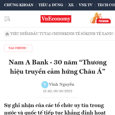
CHỨNG KHOÁN
TIÊU & DÙNG
XE
VNE TV
TECH CO
TIÊU ĐIỂM
ĐẦU TƯ
TÀI CHÍNH
KINH TẾ SỐ
KINH TẾ XANH
TÀI CHÍNH
Nam A Bank - 30 năm “Thương
hiệu truyền cảm hứng Châu Á”
Vinh Nguyễn
V
12:42, 08/10/2022
Sự ghi nhận của các tổ chức uy tín trong
nước và quốc tế tiếp tục khẳng định hoạt