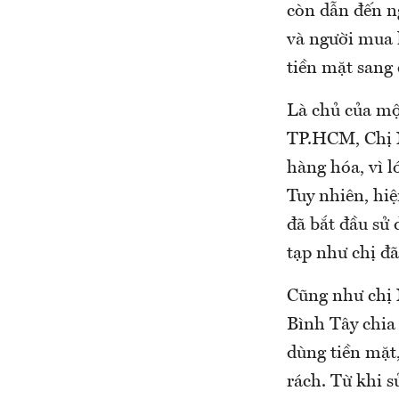
còn dẫn đến ng
và người mua 
tiền mặt sang
Là chủ của mộ
TP.HCM, Chị N
hàng hóa, vì 
Tuy nhiên, hi
đã bắt đầu sử
tạp như chị đã
Cũng như chị 
Bình Tây chia
dùng tiền mặt
rách. Từ khi 