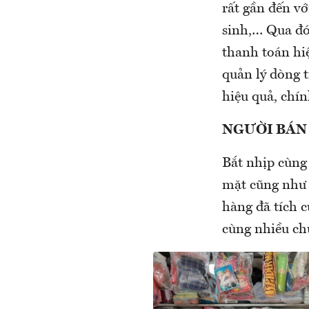
rất gần đến v
sinh,… Qua đó,
thanh toán hiệ
quản lý dòng t
hiệu quả, chín
NGƯỜI BÁN
Bắt nhịp cùng 
mặt cũng như 
hàng đã tích c
cùng nhiều ch