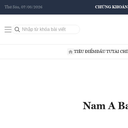
Thứ Sáu, 07/08/2026
CHỨNG KHOÁN
TIÊU ĐIỂM
ĐẦU TƯ
TÀI CH
Nam A Ba