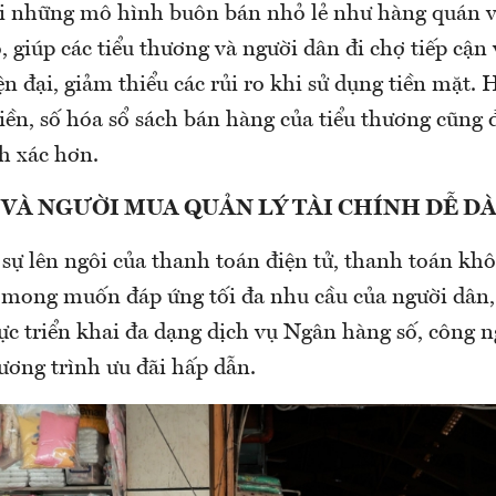
ới những mô hình buôn bán nhỏ lẻ như hàng quán v
 giúp các tiểu thương và người dân đi chợ tiếp cận
n đại, giảm thiểu các rủi ro khi sử dụng tiền mặt. 
iền, số hóa sổ sách bán hàng của tiểu thương cũng 
h xác hơn.
 VÀ NGƯỜI MUA QUẢN LÝ TÀI CHÍNH DỄ D
sự lên ngôi của thanh toán điện tử, thanh toán kh
mong muốn đáp ứng tối đa nhu cầu của người dân,
ực triển khai đa dạng dịch vụ Ngân hàng số, công n
ương trình ưu đãi hấp dẫn.