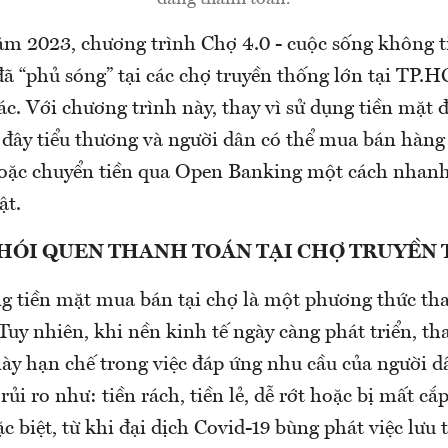
ăm 2023, chương trình Chợ 4.0 - cuộc sống không t
 “phủ sóng” tại các chợ truyền thống lớn tại TP.
c. Với chương trình này, thay vì sử dụng tiền mặt 
ờ đây tiểu thương và người dân có thể mua bán hàng
ặc chuyển tiền qua Open Banking một cách nhanh
ật.
THÓI QUEN THANH TOÁN TẠI CHỢ TRUYỀN
ng tiền mặt mua bán tại chợ là một phương thức th
Tuy nhiên, khi nền kinh tế ngày càng phát triển, t
ày hạn chế trong việc đáp ứng nhu cầu của người 
rủi ro như: tiền rách, tiền lẻ, dễ rớt hoặc bị mất cắ
c biệt, từ khi đại dịch Covid-19 bùng phát việc lưu