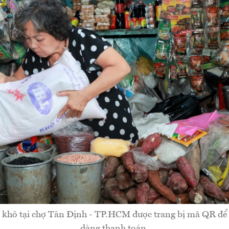
 khô tại chợ Tân Định - TP.HCM được trang bị mã QR để
dàng thanh toán.