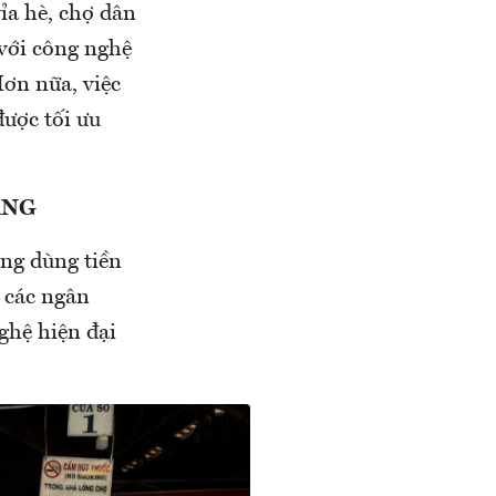
ỉa hè, chợ dân
 với công nghệ
Hơn nữa, việc
được tối ưu
ÀNG
ông dùng tiền
 các ngân
ghệ hiện đại