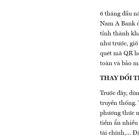
6 tháng đầu n
Nam A Bank đã
tỉnh thành khá
như trước, gi
quét mã QR ho
toàn và bảo m
THAY ĐỔI 
Trước đây, dù
truyền thống. 
phương thức n
tiềm ẩn nhiều 
tài chính,… Đặ