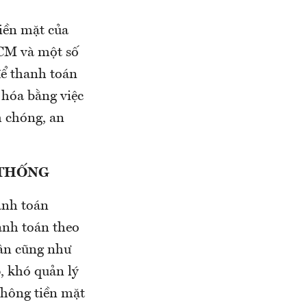
iền mặt của
HCM và một số
để thanh toán
 hóa bằng việc
 chóng, an
 THỐNG
anh toán
hanh toán theo
dân cũng như
p, khó quản lý
 thông tiền mặt