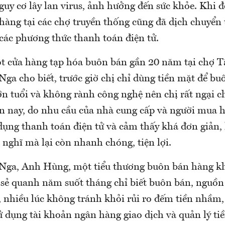
uy cơ lây lan virus, ảnh hưởng đến sức khỏe. Khi đ
hàng tại các chợ truyền thống cũng đã dịch chuyển 
 các phương thức thanh toán điện tử.
t cửa hàng tạp hóa buôn bán gần 20 năm tại chợ T
ga cho biết, trước giờ chị chỉ dùng tiền mặt để bu
lớn tuổi và không rành công nghệ nên chị rất ngại 
ện nay, do nhu cầu của nhà cung cấp và người mua 
 dụng thanh toán điện tử và cảm thấy khá đơn giản
 nghĩ mà lại còn nhanh chóng, tiện lợi.
Nga, Anh Hùng, một tiểu thương buôn bán hàng kh
 sẻ quanh năm suốt tháng chỉ biết buôn bán, nguồn
, nhiều lúc không tránh khỏi rủi ro đếm tiền nhầm,
sử dụng tài khoản ngân hàng giao dịch và quản lý t