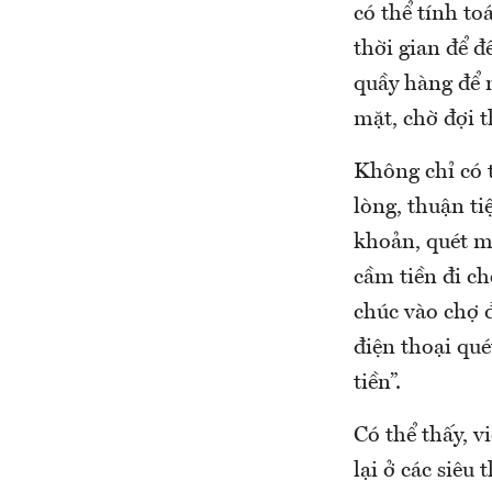
có thể tính t
thời gian để đ
quầy hàng để 
mặt, chờ đợi th
Không chỉ có 
lòng, thuận t
khoản, quét m
cầm tiền đi ch
chúc vào chợ 
điện thoại qu
tiền”.
Có thể thấy, v
lại ở các siêu