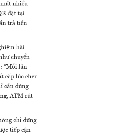
 mất nhiều
QR đặt tại
n trả tiền
ghiệm hài
 như chuyển
: “Mỗi lần
ất cắp lúc chen
hỉ cần dùng
àng, ATM rút
không chỉ dừng
ược tiếp cận