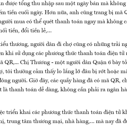
oán được tổng thu nhập sau một ngày bán mà không
ếm tiền cuối ngày. Hơn nữa, anh cũng trang bị mã 
người mua có thể quét thanh toán ngay mà không cầ
ối tiền, đổi tiền lẻ,…
tiểu thương, người dân đi chợ cũng có những trải n
iện khi sử dụng các phương thức thanh toán điện tử
ã QR,... Chị Thương - một người dân Quận 6 bày tỏ
ợ, tôi thường cảm thấy lo lắng lỡ đâu bị rớt hoặc m
đông người. Giờ đây, các quầy hàng đã có mã QR, c
ét là thanh toán dễ dàng, không cần phải ra ngân h
iệc triển khai các phương thức thanh toán điện tử 
 thị, trung tâm thương mại, nhà hàng,… mà nay đã đ