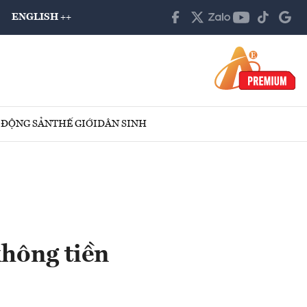
ENGLISH ++
 ĐỘNG SẢN
THẾ GIỚI
DÂN SINH
hông tiền