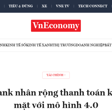
TIÊU & DÙNG
XE
VNE TV
TECH CONNECT
ÍNH
KINH TẾ SỐ
KINH TẾ XANH
THỊ TRƯỜNG
DOANH NGHIỆP
BẤT
TÀI CHÍNH
nk nhân rộng thanh toán k
mặt với mô hình 4.0