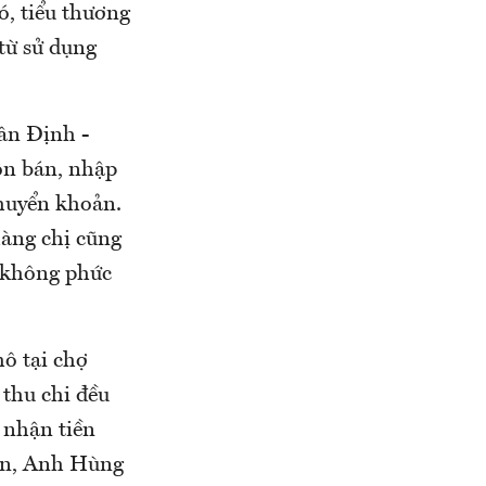
ó, tiểu thương
từ sử dụng
ân Định -
ôn bán, nhập
chuyển khoản.
hàng chị cũng
, không phức
ô tại chợ
 thu chi đều
 nhận tiền
iền, Anh Hùng