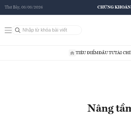
Thứ Bảy, 08/08/2026
CHỨNG KHOÁN
TIÊU ĐIỂM
ĐẦU TƯ
TÀI CH
Nâng tầm