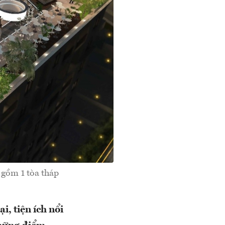
 gồm 1 tòa tháp
i, tiện ích nổi