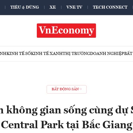
TIÊU & DÙNG
XE
VNE TV
TECH CONNECT
ÍNH
KINH TẾ SỐ
KINH TẾ XANH
THỊ TRƯỜNG
DOANH NGHIỆP
BẤT
BẤT ĐỘNG SẢN
 không gian sống cùng dự 
Central Park tại Bắc Giang