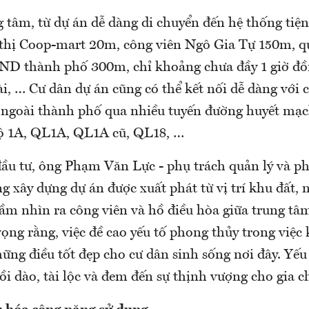
ng tâm, từ dự án dễ dàng di chuyển đến hệ thống tiện
 thị Coop-mart 20m, công viên Ngô Gia Tự 150m, q
D thành phố 300m, chỉ khoảng chưa đầy 1 giờ đồn
i, … Cư dân dự án cũng có thể kết nối dễ dàng với 
 ngoài thành phố qua nhiều tuyến đường huyết mạ
ộ 1A, QL1A, QL1A cũ, QL18, …
ầu tư, ông Phạm Văn Lực - phụ trách quản lý và ph
g xây dựng dự án được xuất phát từ vị trí khu đất,
ầm nhìn ra công viên và hồ điều hòa giữa trung tâ
ọng rằng, việc đề cao yếu tố phong thủy trong việc 
ững điều tốt đẹp cho cư dân sinh sống nơi đây. Yếu
ồi dào, tài lộc và đem đến sự thịnh vượng cho gia c