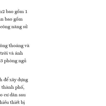
0m2 bao gồm 1
 án bao gồm
 công năng sử
hông thoáng và
́ trời và ánh
n 3 phòng ngủ
h để xây dựng
h thành phố,
ho cư dân sau
iều thiết bị