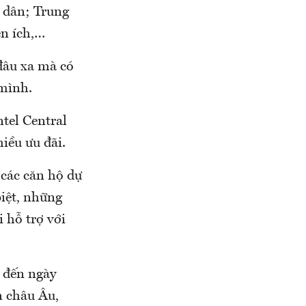
 dân; Trung
ện ích,…
 đâu xa mà có
 mình.
ntel Central
iều ưu đãi.
 các căn hộ dự
biệt, những
 hỗ trợ với
o đến ngày
n châu Âu,