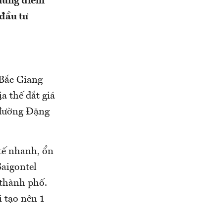
những điểm
 đầu tư
 Bắc Giang
a thế đắt giá
 đường Đặng
tế nhanh, ổn
Saigontel
 thành phố.
i tạo nên 1