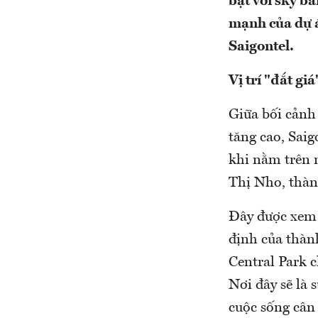
bật với sky b
mạnh của dự á
Saigontel.
Vị trí "đắt giá
Giữa bối cảnh
tăng cao, Saig
khi nằm trên 
Thị Nho, thàn
Đây được xem 
định của thành
Central Park c
Nơi đây sẽ là 
cuộc sống cân 