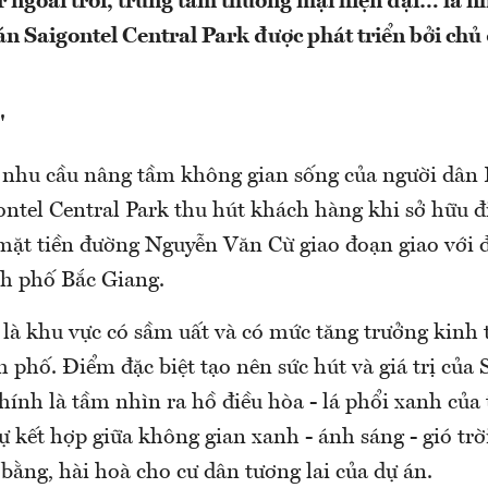
ar ngoài trời, trung tâm thương mại hiện đại… là 
n Saigontel Central Park được phát triển bởi chủ
"
 nhu cầu nâng tầm không gian sống của người dân
ontel Central Park thu hút khách hàng khi sở hữu đị
mặt tiền đường Nguyễn Văn Cừ giao đoạn giao với
h phố Bắc Giang.
là khu vực có sầm uất và có mức tăng trưởng kinh 
 phố. Điểm đặc biệt tạo nên sức hút và giá trị của 
hính là tầm nhìn ra hồ điều hòa - lá phổi xanh của
sự kết hợp giữa không gian xanh - ánh sáng - gió trờ
bằng, hài hoà cho cư dân tương lai của dự án.