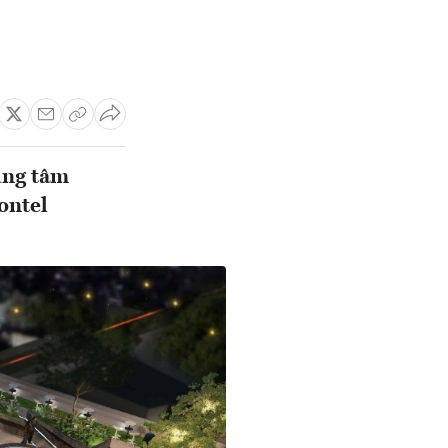
rung tâm
ontel