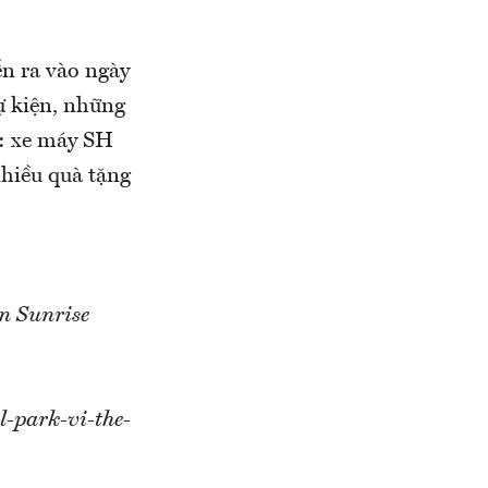
ễn ra vào ngày
ự kiện, những
u: xe máy SH
nhiều quà tặng
n Sunrise
l-park-vi-the-