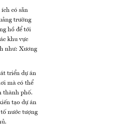
 ích có sẵn
uảng trường
g hồ để tới
các khu vực
ch như: Xương
át triển dự án
 nơi mà có thể
m thành phố.
kiến tạo dự án
 tố nước tượng
hủ.