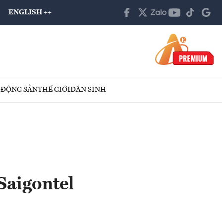
ENGLISH ++
 ĐỘNG SẢN
THẾ GIỚI
DÂN SINH
Saigontel