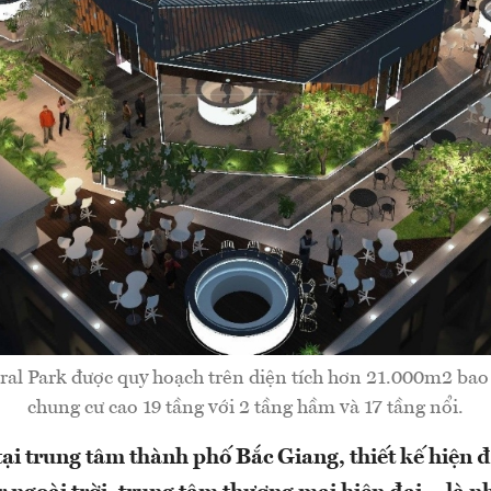
ral Park được quy hoạch trên diện tích hơn 21.000m2 bao
chung cư cao 19 tầng với 2 tầng hầm và 17 tầng nổi.
 tại trung tâm thành phố Bắc Giang, thiết kế hiện đạ