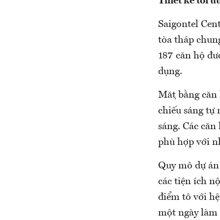
Thiết kế tối 
Saigontel Cen
tòa tháp chun
187 căn hộ đượ
dụng.
Mặt bằng căn h
chiếu sáng tự
sáng. Các căn 
phù hợp với n
Quy mô dự án 
các tiện ích 
điểm tô với hệ
một ngày làm 