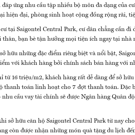
 đáp ứng nhu cầu tập nhiều bộ môn đa dạng của cư
i hiện đại, phòng sinh hoạt cộng đồng rộng rãi, ti
 cư tại Saigontel Central Park, cư dân chẳng cần đi
 thân, bạn bè tận hưởng mọi tiện ích ngay tại nhà
sở hữu những đặc điểm riêng biệt và nổi bật, Saigo
điểm với khách hàng bởi chính sách bán hàng với nh
ỉ từ 16 triệu/m2, khách hàng rất dễ dàng để sở hữu
ộ thanh toán linh hoạt cho 7 đợt thanh toán. Đặc 
 nhu cầu vay tài chính sẽ được Ngân hàng Quân đội
hi sở hữu căn hộ Saigontel Central Park từ nay ch
àng còn được nhận những món quà tặng du lịch đế