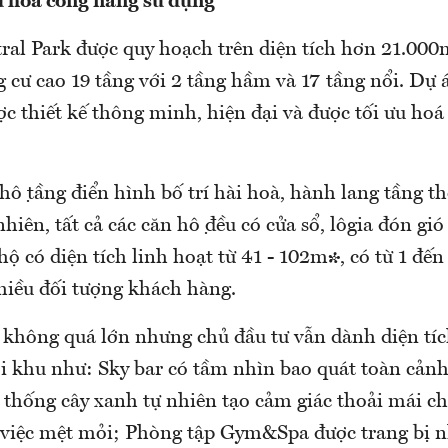
ưu hóa công năng sử dụng
tral Park được quy hoạch trên diện tích hơn 21.00
g cư cao 19 tầng với 2 tầng hầm và 17 tầng nổi. Dự
c thiết kế thông minh, hiện đại và được tối ưu hoá
ộ tầng điển hình bố trí hài hoà, hành lang tầng t
 nhiên, tất cả các căn hộ đều có cửa sổ, lôgia đón gio
hộ có diện tích linh hoạt từ 41 - 102m², có từ 1 đế
hiều đối tượng khách hàng.
không quá lớn nhưng chủ đầu tư vẫn dành diện tíc
nội khu như: Sky bar có tầm nhìn bao quát toàn cản
 thống cây xanh tự nhiên tạo cảm giác thoải mái c
việc mệt mỏi; Phòng tập Gym&Spa được trang bị nh