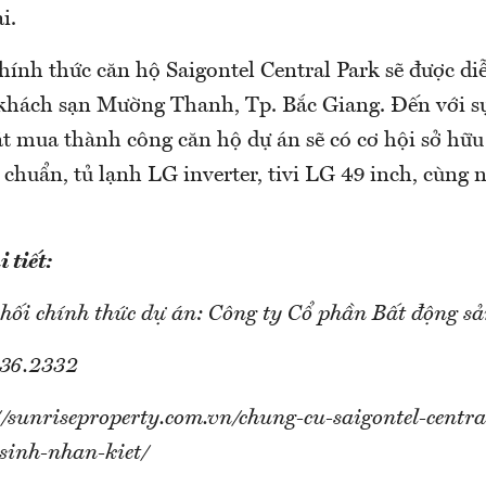
i.
chính thức căn hộ Saigontel Central Park sẽ được di
 khách sạn Mường Thanh, Tp. Bắc Giang. Đến với s
t mua thành công căn hộ dự án sẽ có cơ hội sở hữ
chuẩn, tủ lạnh LG inverter, tivi LG 49 inch, cùng 
 tiết:
hối chính thức dự án: Công ty Cổ phần Bất động sả
.36.2332
//sunriseproperty.com.vn/chung-cu-saigontel-centra
-sinh-nhan-kiet/