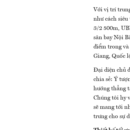
Với vị trí tru
như cách siêu
3/2 500m, UBN
sân bay Nội Bà
điểm trong và
Giang, Quốc l
Đại diện chủ đ
chia sẻ: Ý tượn
hướng thẳng t
Chúng tôi hy v
sẽ mang tới nh
trưng cho sự d