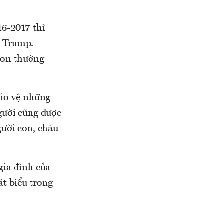
16-2017 thì
g Trump.
con thường
bảo vệ những
gười cũng được
ười con, cháu
gia đình của
át biểu trong