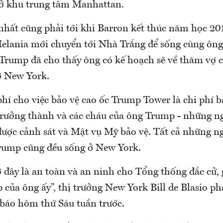
ở khu trung tâm Manhattan.
nhất cũng phải tới khi Barron kết thúc năm học 20
Melania mới chuyển tới Nhà Trắng để sống cùng ôn
 Trump đã cho thấy ông có kế hoạch sẽ về thăm vợ 
ở New York.
phí cho việc bảo vệ cao ốc Trump Tower là chi phí 
trưởng thành và các cháu của ông Trump - những n
ược cảnh sát và Mật vụ Mỹ bảo vệ. Tất cả những ng
rump cũng đều sống ở New York.
ở đây là an toàn và an ninh cho Tổng thống đắc cử, 
p của ông ấy”, thị trưởng New York Bill de Blasio ph
báo hôm thứ Sáu tuần trước.