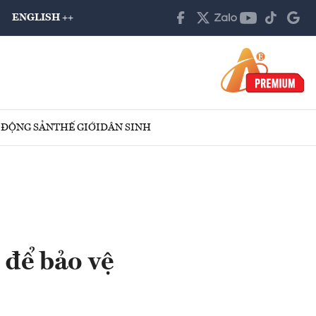
ENGLISH ++
 ĐỘNG SẢN
THẾ GIỚI
DÂN SINH
để bảo vệ