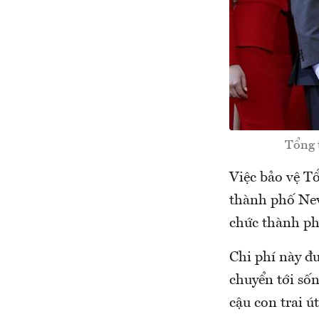
Tổng 
Việc bảo vệ T
thành phố New
chức thành ph
Chi phí này đ
chuyển tới số
cậu con trai ú