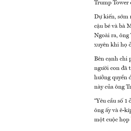
Trump Tower 
Dự kiến, sớm 
cậu bé và bà 
Ngoài ra, ông
xuyên khi họ 
Bên cạnh chi 
người con đã 
hưởng quyền đ
này của ông T
“Yêu cầu số 1 
ông ấy và ê-kí
một cuộc họp 