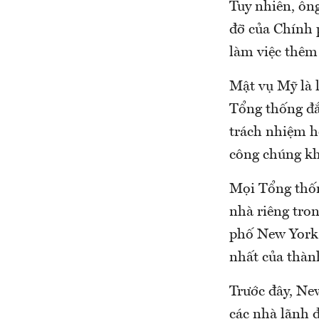
Tuy nhiên, ôn
đỡ của Chính p
làm việc thêm 
Mật vụ Mỹ là 
Tổng thống đắ
trách nhiệm hỗ
công chúng kh
Mọi Tổng thốn
nhà riêng tro
phố New York 
nhất của thàn
Trước đây, Ne
các nhà lãnh đ