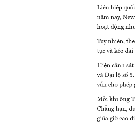
Liên hiệp quố
năm nay, New 
hoạt động như
Tuy nhiên, the
tục và kéo dài
Hiện cảnh sát
và Đại lộ số 
vẫn cho phép 
Mỗi khi ông T
Chẳng hạn, đư
giữa giờ cao 