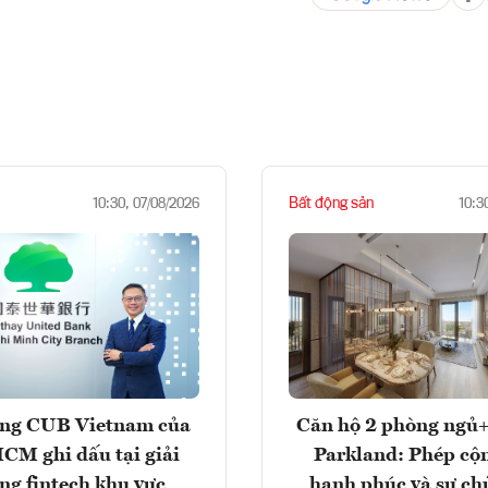
Bất động sản
10:30, 07/08/2026
10:3
ng CUB Vietnam của
Căn hộ 2 phòng ngủ+
M ghi dấu tại giải
Parkland: Phép cộ
ng fintech khu vực
hạnh phúc và sự ch