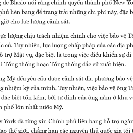
g de Blasio nói rằng chính quyền thành phố New Yo
hủ liên bang để trang trải những chi phí này, đặc b
giờ cho lực lượng cảnh sát.
lực lượng chịu trách nhiệm chính cho việc bảo vệ 
c cử. Tuy nhiên, lực lượng chấp pháp của các địa p
 trợ Mật vụ, đặc biệt là trong việc điều khiển sự d
i Tổng thống hoặc Tổng thống đắc cử xuất hiện.
g Mỹ đều yêu cầu được cảnh sát địa phương bảo vệ
ng nhiệm kỳ của mình. Tuy nhiên, việc bảo vệ ông 
đặc biệt tốn kém, bởi tư dinh của ông nằm ở khu 
h phố lớn nhất nước Mỹ.
w York đã từng xin Chính phủ liên bang hỗ trợ ngân
ạo thế giới, chẳng hạn các nguyên thủ quốc gia tới