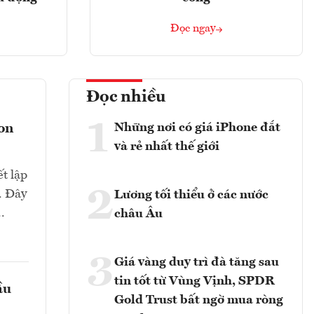
Đọc ngay
Đọc nhiều
1
Những nơi có giá iPhone đắt
con
và rẻ nhất thế giới
t lập
2
. Đây
Lương tối thiểu ở các nước
.
châu Âu
3
Giá vàng duy trì đà tăng sau
tin tốt từ Vùng Vịnh, SPDR
ầu
Gold Trust bất ngờ mua ròng