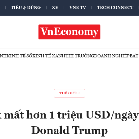
TIÊU & DÙNG
XE
VNE TV
TECH CONNECT
ÍNH
KINH TẾ SỐ
KINH TẾ XANH
THỊ TRƯỜNG
DOANH NGHIỆP
BẤT
THẾ GIỚI
 mất hơn 1 triệu USD/ngày 
Donald Trump