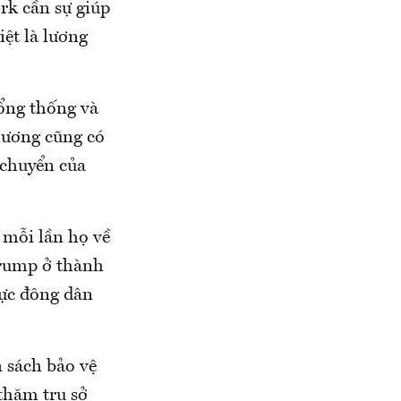
rk cần sự giúp
iệt là lương
Tổng thống và
hương cũng có
i chuyển của
 mỗi lần họ về
Trump ở thành
vực đông dân
 sách bảo vệ
 thăm trụ sở