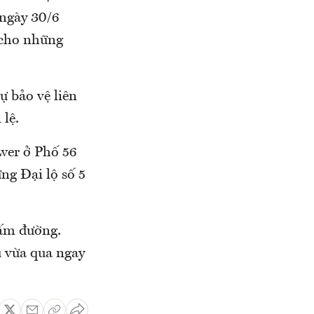
 ngày 30/6
 cho những
ự bảo vệ liên
 lệ.
wer ở Phố 56
ng Đại lộ số 5
cấm đường.
 vừa qua ngay