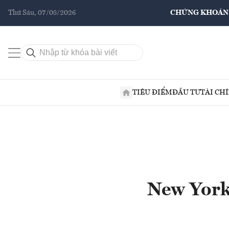
Thứ Sáu, 07/08/2026
CHỨNG KHOÁN
TIÊU ĐIỂM
ĐẦU TƯ
TÀI CH
New York