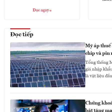
Đọc ngay
Đọc tiếp
Mỹ áp thuế 
chip và pin 
Tổng thống M
giá nhập khẩu
là vật liệu đầ
Chứng khoán
bật tăng m