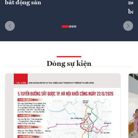
bất động sản
nôn
bất
Dòng sự kiện