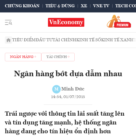
CHỨNG KHOÁN
TIÊU & DÙNG
XE
VNE TV
TECH CO
TIÊU ĐIỂM
ĐẦU TƯ
TÀI CHÍNH
KINH TẾ SỐ
KINH TẾ XANH
NGÂN HÀNG
TÀI CHÍNH
Ngân hàng bớt dựa dẫm nhau
Minh Đức
M
14:54, 01/07/2015
Trái ngược với thông tin lãi suất tăng lên
và tín dụng tăng mạnh, hệ thống ngân
hàng đang cho tín hiệu ổn định hơn