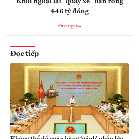
Khối ngoại lại "quay xe" bán ròng
446 tỷ đồng
Đọc ngay
Đọc tiếp
Không thể để ngân hàng ‘gánh’ phần lớn