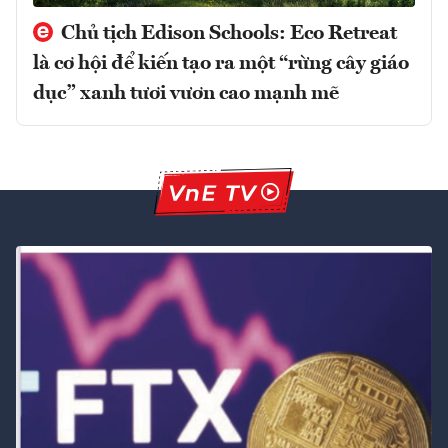
Chủ tịch Edison Schools: Eco Retreat
là cơ hội để kiến tạo ra một “rừng cây giáo
dục” xanh tươi vươn cao mạnh mẽ