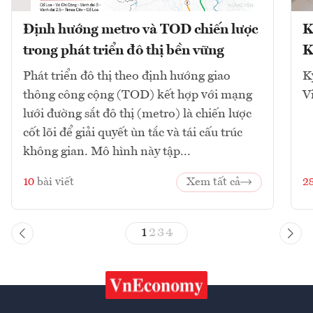
Định hướng metro và TOD chiến lược
K
trong phát triển đô thị bền vững
K
Phát triển đô thị theo định hướng giao
K
thông công cộng (TOD) kết hợp với mạng
V
lưới đường sắt đô thị (metro) là chiến lược
cốt lõi để giải quyết ùn tắc và tái cấu trúc
không gian. Mô hình này tập...
10
bài viết
Xem tất cả
2
1
2
3
4