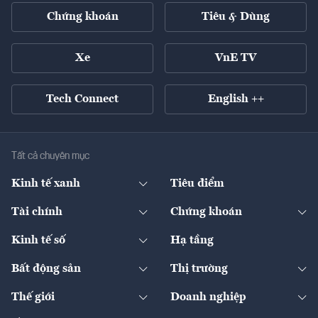
Chứng khoán
Tiêu & Dùng
Xe
VnE TV
Tech Connect
English ++
Tất cả chuyên mục
Kinh tế xanh
Tiêu điểm
Chuyển động xanh
Tài chính
Chứng khoán
Pháp lý
Ngân hàng
Doanh nghiệp niêm yết
Kinh tế số
Hạ tầng
Thương hiệu xanh
Thị trường vốn
Thị trường
Sản phẩm - Thị trường
Bất động sản
Thị trường
Diễn đàn
Thuế
Đầu tư
Tài sản số
Chính sách
Xuất nhập khẩu
Thế giới
Doanh nghiệp
Bảo hiểm
Quốc tế
Dịch vụ số
Thị trường
Khung pháp lý
Kinh tế
Chuyển động