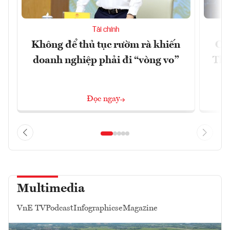
Tài chính
Không để thủ tục rườm rà khiến
Cu
doanh nghiệp phải đi “vòng vo”
Thà
Đọc ngay
Multimedia
VnE TV
Podcast
Infographics
eMagazine