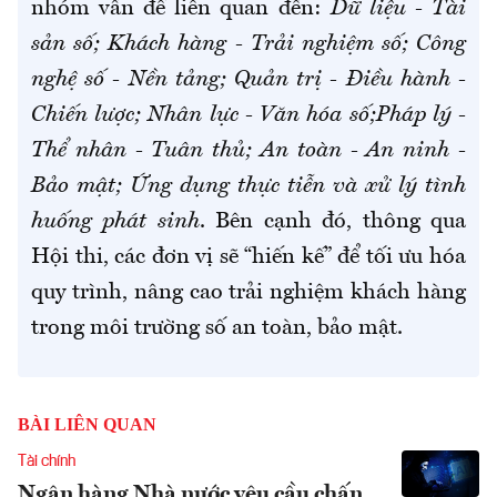
nhóm vấn đề liên quan đến:
Dữ liệu - Tài
sản số; Khách hàng - Trải nghiệm số; Công
nghệ số - Nền tảng; Quản trị - Điều hành -
Chiến lược; Nhân lực - Văn hóa số;Pháp lý -
Thể nhân - Tuân thủ; An toàn - An ninh -
Bảo mật; Ứng dụng thực tiễn và xử lý tình
huống phát sinh
. Bên cạnh đó, thông qua
Hội thi, các đơn vị sẽ “hiến kế” để tối ưu hóa
quy
trình, nâng cao trải nghiệm khách hàng
trong môi trường số an toàn, bảo mật.
BÀI LIÊN QUAN
Tài chính
Ngân hàng Nhà nước yêu cầu chấn