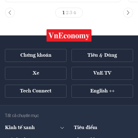
1
2
3
4
Chứng khoán
Tiêu & Dùng
Xe
VnE TV
Tech Connect
English ++
Tất cả chuyên mục
Kinh tế xanh
Tiêu điểm
Chuyển động xanh