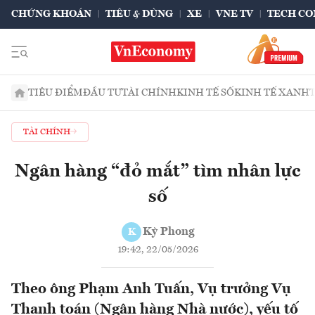
CHỨNG KHOÁN
TIÊU & DÙNG
XE
VNE TV
TECH CO
TIÊU ĐIỂM
ĐẦU TƯ
TÀI CHÍNH
KINH TẾ SỐ
KINH TẾ XANH
TÀI CHÍNH
Ngân hàng “đỏ mắt” tìm nhân lực
số
Kỳ Phong
K
19:42, 22/05/2026
Theo ông Phạm Anh Tuấn, Vụ trưởng Vụ
Thanh toán (Ngân hàng Nhà nước), yếu tố