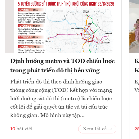
Định hướng metro và TOD chiến lược
K
trong phát triển đô thị bền vững
K
Phát triển đô thị theo định hướng giao
K
thông công cộng (TOD) kết hợp với mạng
V
lưới đường sắt đô thị (metro) là chiến lược
cốt lõi để giải quyết ùn tắc và tái cấu trúc
không gian. Mô hình này tập...
10
bài viết
Xem tất cả
2