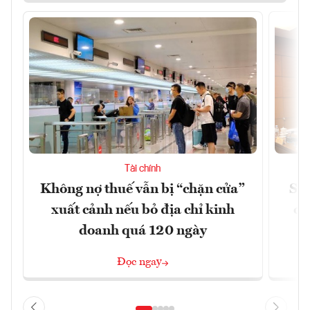
Tài chính
Không nợ thuế vẫn bị “chặn cửa”
Sửa
xuất cảnh nếu bỏ địa chỉ kinh
ca
doanh quá 120 ngày
Đọc ngay