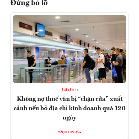
Đừng bỏ lỡ
Tài chính
Không nợ thuế vẫn bị “chặn cửa” xuất
cảnh nếu bỏ địa chỉ kinh doanh quá 120
ngày
Đọc ngay