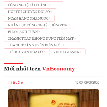
CÔNG NGHỆ TÀI CHÍNH
HỘI THI CHUYỂN ĐỔI SỐ
NGÂN HÀNG NHÀ NƯỚC
NHÂN LỰC CÔNG NGHỆ THÔNG TIN
PHẠM ANH TUẤN
THANH TOÁN KHÔNG DÙNG TIỀN MẶT
THANH TOÁN XUYÊN BIÊN GIỚI
TƯ DUY VĂN HÓA SỐ
VIETCOMBANK
Mới nhất trên
VnEconomy
Thị trường
12:03, 09/08/2026