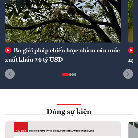
Ba giải pháp chiến lược nhằm cán mốc
xuất khẩu 74 tỷ USD
ngu
Dòng sự kiện