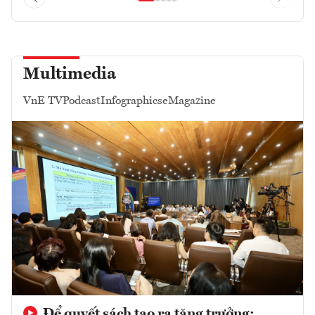
Multimedia
VnE TV
Podcast
Infographics
eMagazine
Để quyết sách tạo ra tăng trưởng: