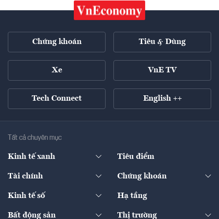
Chứng khoán
Tiêu & Dùng
Xe
VnE TV
Tech Connect
English ++
Tất cả chuyên mục
Kinh tế xanh
Tiêu điểm
Chuyển động xanh
Tài chính
Chứng khoán
Pháp lý
Ngân hàng
Doanh nghiệp niêm yết
Kinh tế số
Hạ tầng
Thương hiệu xanh
Thị trường vốn
Thị trường
Sản phẩm - Thị trường
Bất động sản
Thị trường