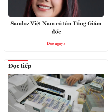
Sandoz Việt Nam có tân Tổng Giám
đốc
Đọc ngay
Đọc tiếp