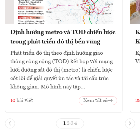
Định hướng metro và TOD chiến lược
K
trong phát triển đô thị bền vững
K
Phát triển đô thị theo định hướng giao
K
thông công cộng (TOD) kết hợp với mạng
V
lưới đường sắt đô thị (metro) là chiến lược
cốt lõi để giải quyết ùn tắc và tái cấu trúc
không gian. Mô hình này tập...
10
bài viết
Xem tất cả
2
1
2
3
4