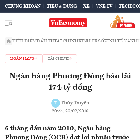
CHỨNG KHOÁN
TIÊU & DÙNG
XE
VNE TV
TECH CO
TIÊU ĐIỂM
ĐẦU TƯ
TÀI CHÍNH
KINH TẾ SỐ
KINH TẾ XANH
NGÂN HÀNG
TÀI CHÍNH
Ngân hàng Phương Đông báo lãi
174 tỷ đồng
Thùy Duyên
T
20:54, 20/07/2010
6 tháng đầu năm 2010, Ngân hàng
Phương Đông (OCB) đạt lợi nhuận trước