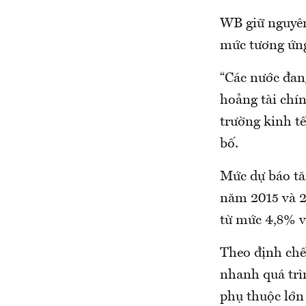
WB giữ nguyên
mức tương ứng
“Các nước đang
hoảng tài chí
trường kinh t
bố.
Mức dự báo tă
năm 2015 và 2
từ mức 4,8% v
Theo định chế
nhanh quá trì
phụ thuộc lớn