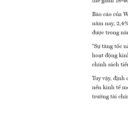
thể giảm 18-4
Báo cáo của W
năm nay, 2,4%
được trong nă
“Sự tăng tốc 
hoạt động kinh
chính sách tiề
Tuy vậy, định 
nền kinh tế mớ
trường tài ch