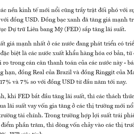
ác nền kinh tế mới nổi cũng trầy trật đối phó với s
o với đồng USD. Đồng bạc xanh đã tăng giá mạnh 
ục Dự trữ Liên bang Mỹ (FED) sắp tăng lãi suất.
ất giá mạnh nhất ở các nước đang phát triển có tri
 đặc biệt là các nước xuất khẩu hàng hóa cơ bản, từ
i ro trong cán cân thanh toán của các nước này - b
ng hạn, đồng Real của Brazil và đồng Ringgit của M
 17% và 7% so với đồng USD từ đầu năm tới nay.
khi FED bắt đầu tăng lãi suất, thì các thách thức 
qua lãi suất vay vốn gia tăng ở các thị trường mới n
trường tài chính. Trong trường hợp lợi suất trái ph
 điểm phần trăm, thì dòng vốn chảy vào các thị tr