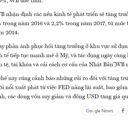
0%, WB ước tính.
B nhận định các nền kinh tế phát triển sẽ tăng tr
 trong năm 2016 và 2,2% trong năm 2017, từ mức 
m 2014.
này phản ánh phục hồi tăng trưởng ở khu vực sử dụ
 tế tiếp tục mạnh mẽ ở Mỹ, và tác dụng ngày càng 
n tệ, tài khóa và cải cách cơ cấu của Nhật Bản”,WB
chế này cũng cảnh báo những rủi ro đối với tăng tr
i nổi xuất phát từ việc FED nâng lãi suất, bao gồm
ính, các dòng vốn suy giảm và đồng USD tăng giá q