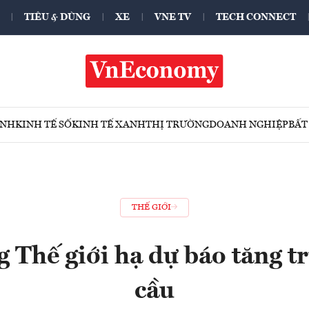
TIÊU & DÙNG
XE
VNE TV
TECH CONNECT
ÍNH
KINH TẾ SỐ
KINH TẾ XANH
THỊ TRƯỜNG
DOANH NGHIỆP
BẤT
THẾ GIỚI
 Thế giới hạ dự báo tăng t
cầu