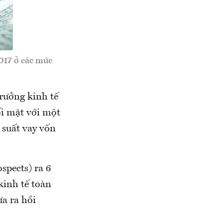
017 ở các mức
rưởng kinh tế
ối mặt với một
 suất vay vốn
spects) ra 6
kinh tế toàn
a ra hồi