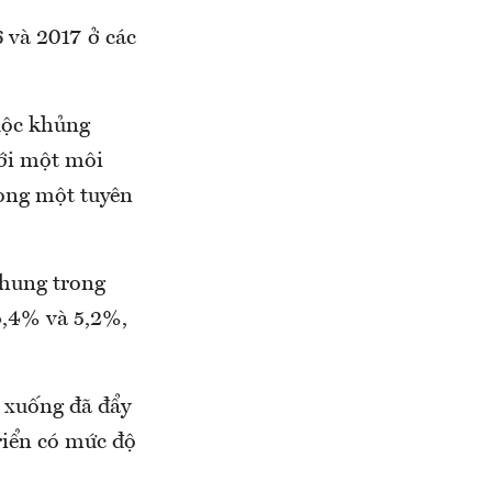
 và 2017 ở các
cuộc khủng
với một môi
ong một tuyên
chung trong
4,4% và 5,2%,
m xuống đã đẩy
riển có mức độ