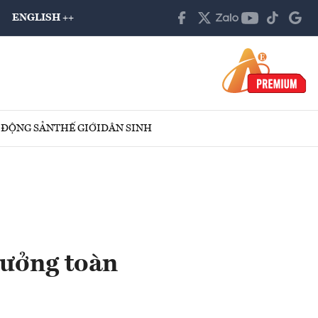
ENGLISH ++
 ĐỘNG SẢN
THẾ GIỚI
DÂN SINH
rưởng toàn