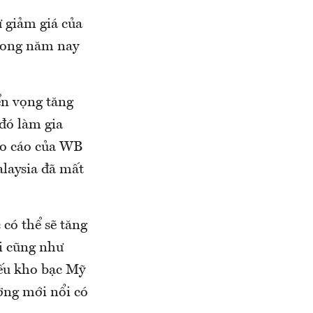
ự giảm giá của
trong năm nay
ển vọng tăng
 đó làm gia
áo cáo của WB
alaysia đã mất
có thể sẽ tăng
ổi cũng như
iếu kho bạc Mỹ
ường mới nổi có