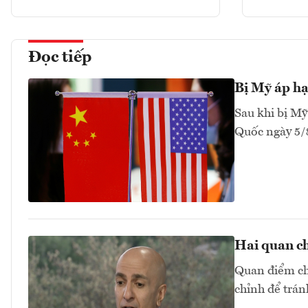
Đọc tiếp
Bị Mỹ áp hạ
Sau khi bị Mỹ
Quốc ngày 5/
Hai quan ch
Quan điểm chu
chỉnh để trán