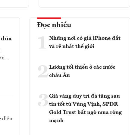
Đọc nhiều
1
Những nơi có giá iPhone đắt
ả đũa
và rẻ nhất thế giới
g
n...
2
Lương tối thiểu ở các nước
châu Âu
3
Giá vàng duy trì đà tăng sau
tin tốt từ Vùng Vịnh, SPDR
Gold Trust bất ngờ mua ròng
c điều
mạnh