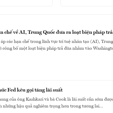
n chế về AI, Trung Quốc đưa ra loạt biện pháp tr
 áp các hạn chế trong lĩnh vực trí tuệ nhân tạo (AI), Trun
8 công bố một loạt biện pháp trả đũa nhằm vào Washingto
ức Fed kêu gọi tăng lãi suất
ng của ông Kashkari và bà Cook là lãi suất cần sớm đượ
h những hậu quả nghiêm trọng hơn trong tương lai...