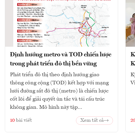
Định hướng metro và TOD chiến lược
K
trong phát triển đô thị bền vững
K
Phát triển đô thị theo định hướng giao
K
thông công cộng (TOD) kết hợp với mạng
V
lưới đường sắt đô thị (metro) là chiến lược
cốt lõi để giải quyết ùn tắc và tái cấu trúc
không gian. Mô hình này tập...
10
bài viết
Xem tất cả
2