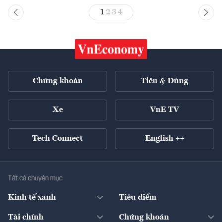
1
2
3
4
Chứng khoán
Tiêu & Dùng
Xe
VnE TV
Tech Connect
English ++
Tất cả chuyên mục
Kinh tế xanh
Tiêu điểm
Chuyển động xanh
Tài chính
Chứng khoán