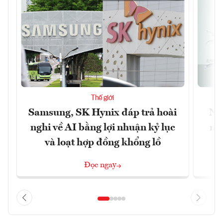
Thế giới
Samsung, SK Hynix đáp trả hoài
Nhữ
nghi về AI bằng lợi nhuận kỷ lục
mộ
và loạt hợp đồng khổng lồ
Đọc ngay