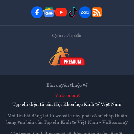
Đặt mua ấn phẩm
Bản quyền thuộc về
VnEconomy
Tạp chí điện tử của Hội Khoa học Kinh tế Việt Nam
Mọi tin bài đăng lại từ website này phải có sự chấp thuận
bằng văn bản của
Tạp chí Kinh tế Việt Nam - VnEconomy
Các trang liên kết ra ngoài sẽ được mở ra ở cửa sổ mới.