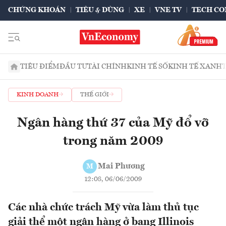
CHỨNG KHOÁN
TIÊU & DÙNG
XE
VNE TV
TECH CO
TIÊU ĐIỂM
ĐẦU TƯ
TÀI CHÍNH
KINH TẾ SỐ
KINH TẾ XANH
KINH DOANH
THẾ GIỚI
Ngân hàng thứ 37 của Mỹ đổ vỡ
trong năm 2009
Mai Phương
M
12:08, 06/06/2009
Các nhà chức trách Mỹ vừa làm thủ tục
giải thể một ngân hàng ở bang Illinois