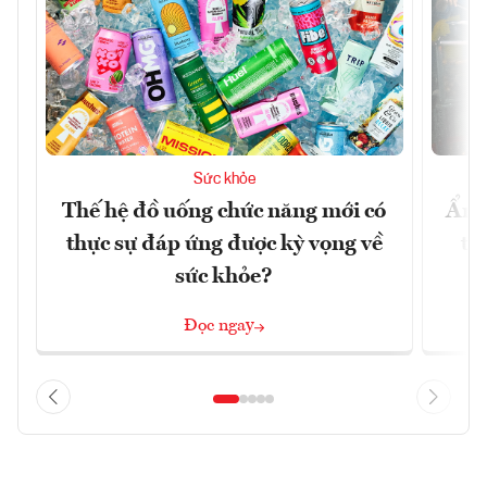
Sức khỏe
Thế hệ đồ uống chức năng mới có
Ẩm 
thực sự đáp ứng được kỳ vọng về
tê
sức khỏe?
Đọc ngay