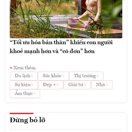
“Tối ưu hóa bản thân” khiến con người
khoẻ mạnh hơn và “cô đơn” hơn
Xem thêm
Du lịch
Sức khỏe
Thị trường
Sự kiện
Đẹp +
Giải trí
Nhà
Ẩm thực
Đừng bỏ lỡ