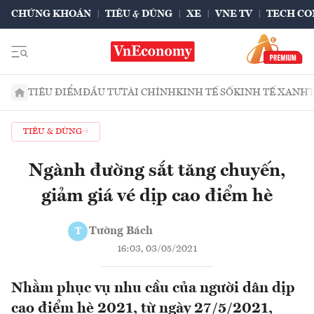
CHỨNG KHOÁN
TIÊU & DÙNG
XE
VNE TV
TECH CO
TIÊU ĐIỂM
ĐẦU TƯ
TÀI CHÍNH
KINH TẾ SỐ
KINH TẾ XANH
TIÊU & DÙNG
Ngành đường sắt tăng chuyến,
giảm giá vé dịp cao điểm hè
Tường Bách
T
16:03, 03/05/2021
Nhằm phục vụ nhu cầu của người dân dịp
cao điểm hè 2021, từ ngày 27/5/2021,