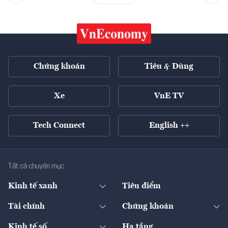
Chứng khoán
Tiêu & Dùng
Xe
VnE TV
Tech Connect
English ++
Tất cả chuyên mục
Kinh tế xanh
Tiêu điểm
Chuyển động xanh
Tài chính
Chứng khoán
Pháp lý
Ngân hàng
Doanh nghiệp niêm yết
Kinh tế số
Hạ tầng