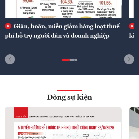
Giãn, hoãn, miễn giảm hàng loạt thuế
phí hỗ trợ người dân và doanh nghiệp
kin
Dòng sự kiện