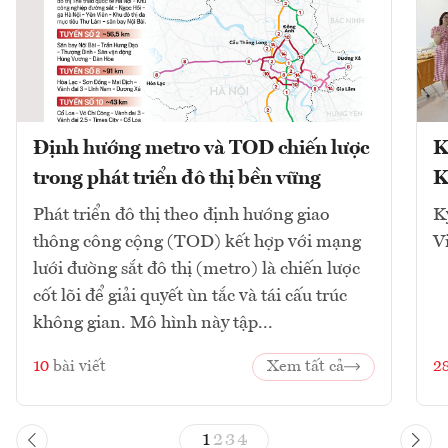
Định hướng metro và TOD chiến lược
K
trong phát triển đô thị bền vững
K
Phát triển đô thị theo định hướng giao
K
thông công cộng (TOD) kết hợp với mạng
V
lưới đường sắt đô thị (metro) là chiến lược
cốt lõi để giải quyết ùn tắc và tái cấu trúc
không gian. Mô hình này tập...
10
bài viết
Xem tất cả
2
1
2
3
4