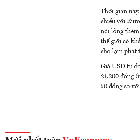
Thời gian này,
chiều với Euro
nới lỏng thêm 
thế giới có kh
cho lạm phát t
Giá USD tự do
21.200 đồng (m
50 đồng so vớ