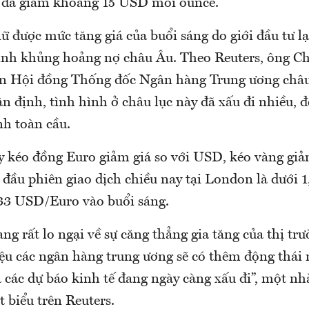
g đã giảm khoảng 15 USD mỗi ounce.
 được mức tăng giá của buổi sáng do giới đầu tư lại
hình khủng hoảng nợ châu Âu. Theo Reuters, ông Ch
ên Hội đồng Thống đốc Ngân hàng Trung ương châ
n định, tình hình ở châu lục này đã xấu đi nhiều, đ
nh toàn cầu.
 kéo đồng Euro giảm giá so với USD, kéo vàng giảm
đầu phiên giao dịch chiều nay tại London là dưới
33 USD/Euro vào buổi sáng.
ang rất lo ngại về sự căng thẳng gia tăng của thị tr
iệu các ngân hàng trung ương sẽ có thêm động thái
các dự báo kinh tế đang ngày càng xấu đi”, một nhà
 biểu trên Reuters.