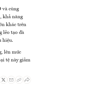
D và cùng
n, khả năng
lớn khác trên
g lẻo tạo đà
 hiệu.
g, lên mức
ại tệ này giảm