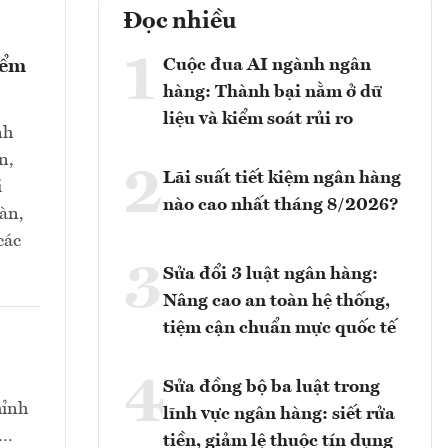
Đọc nhiều
1
Cuộc đua AI ngành ngân
iểm
hàng: Thành bại nằm ở dữ
liệu và kiểm soát rủi ro
nh
n,
2
Lãi suất tiết kiệm ngân hàng
i
nào cao nhất tháng 8/2026?
oàn,
các
3
Sửa đổi 3 luật ngân hàng:
Nâng cao an toàn hệ thống,
tiệm cận chuẩn mực quốc tế
4
Sửa đồng bộ ba luật trong
hỉnh
lĩnh vực ngân hàng: siết rửa
t…
tiền, giảm lệ thuộc tín dụng