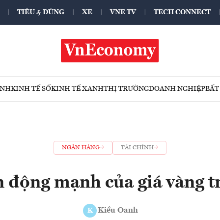
TIÊU & DÙNG
XE
VNE TV
TECH CONNECT
ÍNH
KINH TẾ SỐ
KINH TẾ XANH
THỊ TRƯỜNG
DOANH NGHIỆP
BẤT
NGÂN HÀNG
TÀI CHÍNH
n động mạnh của giá vàng t
Kiều Oanh
K