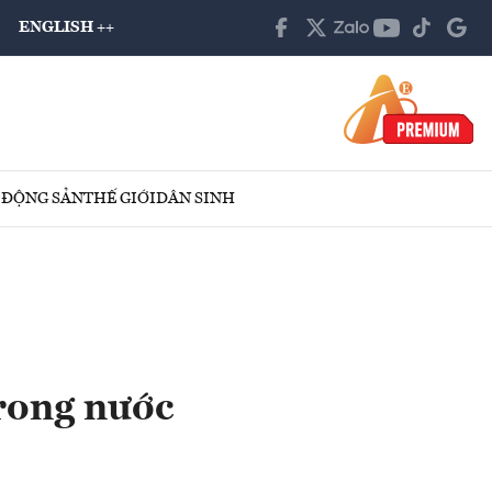
ENGLISH ++
 ĐỘNG SẢN
THẾ GIỚI
DÂN SINH
rong nước