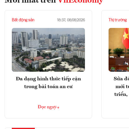
Mới nhất trên
VnEconomy
Bất động sản
Thị trường
18:37, 08/08/2026
Đa dạng hình thức tiếp cận
Sửa đổ
trong bài toán an cư
mới t
triển
Đọc ngay