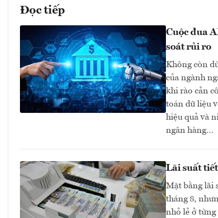
Đọc tiếp
Cuộc đua AI
soát rủi ro
Không còn dừn
của ngành ngâ
khi rào cản c
toán dữ liệu 
hiệu quả và n
ngân hàng…
Lãi suất ti
Mặt bằng lãi 
tháng 8, như
nhỏ lẻ ở từng