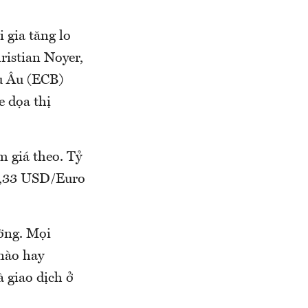
 gia tăng lo
ristian Noyer,
u Âu (ECB)
e dọa thị
 giá theo. Tỷ
 1,33 USD/Euro
ường. Mọi
 nào hay
 giao dịch ở