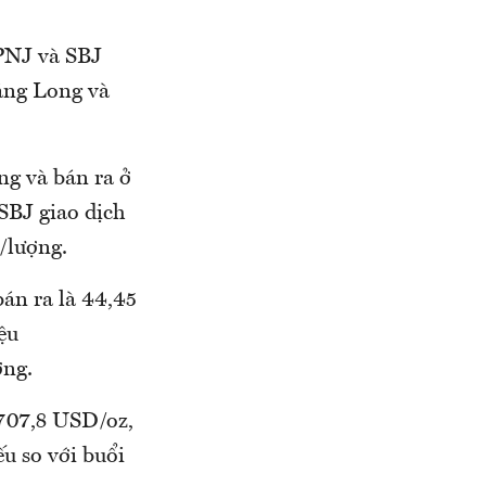
 PNJ và SBJ
hăng Long và
g và bán ra ở
SBJ giao dịch
/lượng.
bán ra là 44,45
ệu
ợng.
.707,8 USD/oz,
u so với buổi