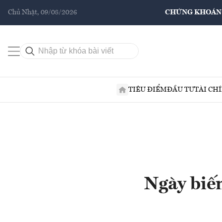
Chủ Nhật, 09/08/2026
CHỨNG KHOÁN
TIÊU ĐIỂM
ĐẦU TƯ
TÀI CH
Ngày biế