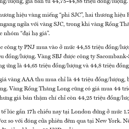
ng/lượng, giá bán từ 44,75-44,88 triệu đồng/lượng.
thương hiệu vàng miếng “phi SJC”, hai thương hiệu
iá ngang ngửa với vàng SJC, trong khi vàng Rồng T
 nhóm “đại hạ giá”.
 công ty PNJ mua vào ở mức 44,55 triệu đồng/lượn
ệu đồng/lượng. Vàng SBJ được công ty Sacombank-
g ứng là 44,65 triệu đồng/lượng và 44,8 triệu đồng
giá vàng AAA thu mua chỉ là 44 triệu đồng/lượng, 
ợng. Vàng Rồng Thăng Long cũng có giá mua 44 tri
hưng giá bán thậm chí chỉ còn 44,25 triệu đồng/lư
 tế lúc gần 17h chiều nay tại London đứng ở mức 1
oz so với đóng cửa phiên đêm qua tại New York. Nế