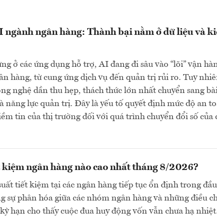
 ngành ngân hàng: Thành bại nằm ở dữ liệu và k
g ở các ứng dụng hỗ trợ, AI đang đi sâu vào “lõi” vận hà
n hàng, từ cung ứng dịch vụ đến quản trị rủi ro. Tuy nhiê
ông nghệ dần thu hẹp, thách thức lớn nhất chuyển sang bà
và năng lực quản trị. Đây là yếu tố quyết định mức độ an t
iềm tin của thị trường đối với quá trình chuyển đổi số của 
ết kiệm ngân hàng nào cao nhất tháng 8/2026?
suất tiết kiệm tại các ngân hàng tiếp tục ổn định trong đầu
ng sự phân hóa giữa các nhóm ngân hàng và những điều c
 kỳ hạn cho thấy cuộc đua huy động vốn vẫn chưa hạ nhiệ