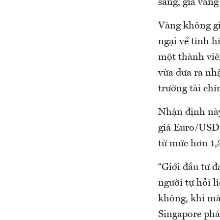
sáng, giá vàn
Vàng không giữ
ngại về tình 
một thành vi
vừa đưa ra nhậ
trường tài chí
Nhận định này
giá Euro/USD 
từ mức hơn 1,
“Giới đầu tư đ
người tự hỏi l
không, khi mà 
Singapore phát