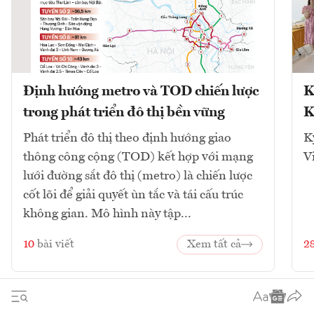
Định hướng metro và TOD chiến lược
K
trong phát triển đô thị bền vững
K
Phát triển đô thị theo định hướng giao
K
thông công cộng (TOD) kết hợp với mạng
V
lưới đường sắt đô thị (metro) là chiến lược
cốt lõi để giải quyết ùn tắc và tái cấu trúc
không gian. Mô hình này tập...
10
bài viết
Xem tất cả
2
1
2
3
4