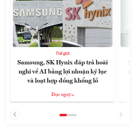
Thế giới
Samsung, SK Hynix đáp trả hoài
Nhữ
nghi về AI bằng lợi nhuận kỷ lục
mộ
và loạt hợp đồng khổng lồ
Đọc ngay