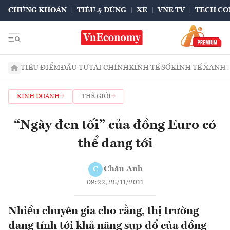
CHỨNG KHOÁN
TIÊU & DÙNG
XE
VNE TV
TECH CO
TIÊU ĐIỂM
ĐẦU TƯ
TÀI CHÍNH
KINH TẾ SỐ
KINH TẾ XANH
KINH DOANH
THẾ GIỚI
“Ngày đen tối” của đồng Euro có
thể đang tới
Châu Anh
C
09:22, 28/11/2011
Nhiều chuyên gia cho rằng, thị trường
đang tính tới khả năng sụp đổ của đồng