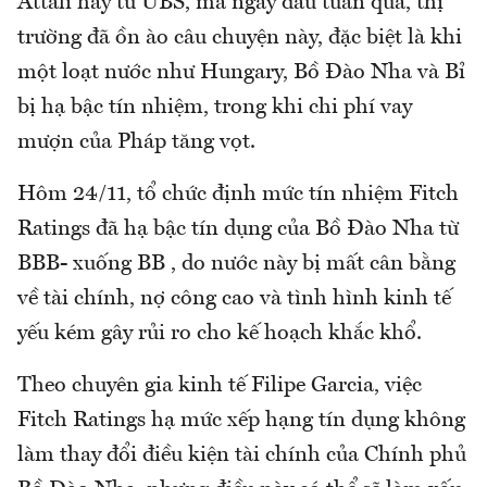
Attali hay từ UBS, mà ngay đầu tuần qua, thị
trường đã ồn ào câu chuyện này, đặc biệt là khi
một loạt nước như Hungary, Bồ Đào Nha và Bỉ
bị hạ bậc tín nhiệm, trong khi chi phí vay
mượn của Pháp tăng vọt.
Hôm 24/11, tổ chức định mức tín nhiệm Fitch
Ratings đã hạ bậc tín dụng của Bồ Đào Nha từ
BBB- xuống BB , do nước này bị mất cân bằng
về tài chính, nợ công cao và tình hình kinh tế
yếu kém gây rủi ro cho kế hoạch khắc khổ.
Theo chuyên gia kinh tế Filipe Garcia, việc
Fitch Ratings hạ mức xếp hạng tín dụng không
làm thay đổi điều kiện tài chính của Chính phủ