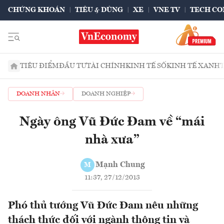
CHỨNG KHOÁN
TIÊU & DÙNG
XE
VNE TV
TECH CO
TIÊU ĐIỂM
ĐẦU TƯ
TÀI CHÍNH
KINH TẾ SỐ
KINH TẾ XANH
DOANH NHÂN
DOANH NGHIỆP
Ngày ông Vũ Đức Đam về “mái
nhà xưa”
Mạnh Chung
M
11:37, 27/12/2013
Phó thủ tướng Vũ Đức Đam nêu những
thách thức đối với ngành thông tin và