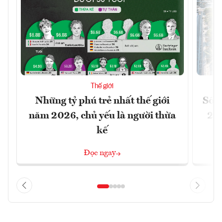
Thế giới
Những tỷ phú trẻ nhất thế giới
Số n
năm 2026, chủ yếu là người thừa
26%
kế
Đọc ngay