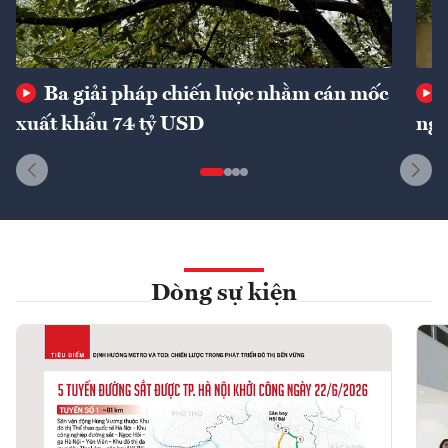
Ba giải pháp chiến lược nhằm cán mốc
xuất khẩu 74 tỷ USD
ngu
Dòng sự kiện