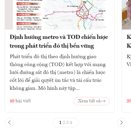
Định hướng metro và TOD chiến lược
K
trong phát triển đô thị bền vững
K
Phát triển đô thị theo định hướng giao
K
thông công cộng (TOD) kết hợp với mạng
V
lưới đường sắt đô thị (metro) là chiến lược
cốt lõi để giải quyết ùn tắc và tái cấu trúc
không gian. Mô hình này tập...
10
bài viết
Xem tất cả
2
1
2
3
4