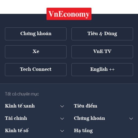
Chứng khoán
Tiêu & Dùng
Xe
VnE TV
Tech Connect
English ++
Tất cả chuyên mục
Kinh tế xanh
Tiêu điểm
Chuyển động xanh
Tài chính
Chứng khoán
Pháp lý
Ngân hàng
Doanh nghiệp niêm yết
Kinh tế số
Hạ tầng
Thương hiệu xanh
Thị trường vốn
Thị trường