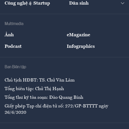
Công nghệ & Startup
Dân sinh
Tư vấn
Nông sản
Doanh nhân
Tư vấn Tiêu & Dùng
Infographics
Hạ tầng
Sức khỏe
Khung pháp lý
Doanh nghiệp
Địa phương
Thị trường
Bảo hiểm
Multimedia
Sự kiện
Nhân lực
Ảnh
eMagazine
Đẹp +
An sinh
Podcast
Infographics
Giải trí
Y tế
Nhà
Ban Biên tập
Ẩm thực
Chủ tịch HĐBT: TS. Chử Văn Lâm
Tổng biên tập: Chử Thị Hạnh
Tổng thư ký tòa soạn: Đào Quang Bính
Giấy phép Tạp chí điện tử số: 272/GP-BTTTT ngày
26/6/2020