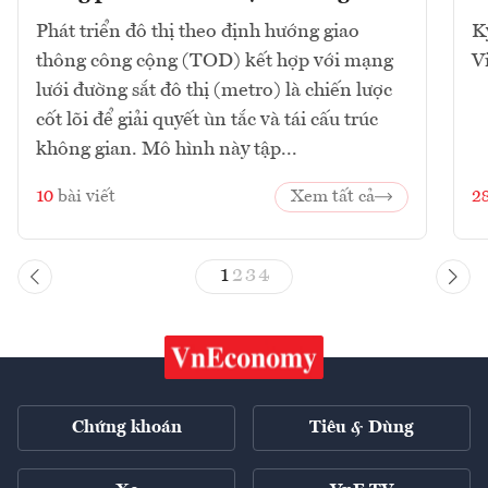
Phát triển đô thị theo định hướng giao
K
thông công cộng (TOD) kết hợp với mạng
V
lưới đường sắt đô thị (metro) là chiến lược
cốt lõi để giải quyết ùn tắc và tái cấu trúc
không gian. Mô hình này tập...
10
bài viết
Xem tất cả
2
1
2
3
4
Chứng khoán
Tiêu & Dùng