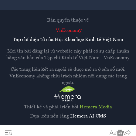
Bản quyền thuộc về
VnEconomy
Tạp chí điện tử của Hội Khoa học Kinh tế Việt Nam
Mọi tin bài đăng lại từ website này phải có sự chấp thuận
bằng văn bản của
Tạp chí Kinh tế Việt Nam - VnEconomy
Các trang liên kết ra ngoài sẽ được mở ra ở cửa sổ mới.
VnEconomy không chịu trách nhiệm nội dung các trang
ngoài.
Thiết kế và phát triển bởi
Hemera Media
Dựa trên nền tảng
Hemera AI CMS