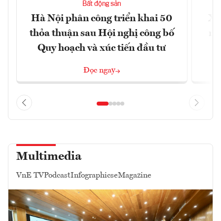
Bất động sản
Hà Nội phân công triển khai 50
Xâ
thỏa thuận sau Hội nghị công bố
nâ
Quy hoạch và xúc tiến đầu tư
Đọc ngay
Multimedia
VnE TV
Podcast
Infographics
eMagazine