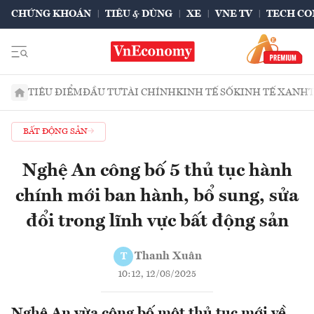
CHỨNG KHOÁN
TIÊU & DÙNG
XE
VNE TV
TECH CO
TIÊU ĐIỂM
ĐẦU TƯ
TÀI CHÍNH
KINH TẾ SỐ
KINH TẾ XANH
BẤT ĐỘNG SẢN
Nghệ An công bố 5 thủ tục hành
chính mới ban hành, bổ sung, sửa
đổi trong lĩnh vực bất động sản
Thanh Xuân
T
10:12, 12/08/2025
Nghệ An vừa công bố một thủ tục mới về