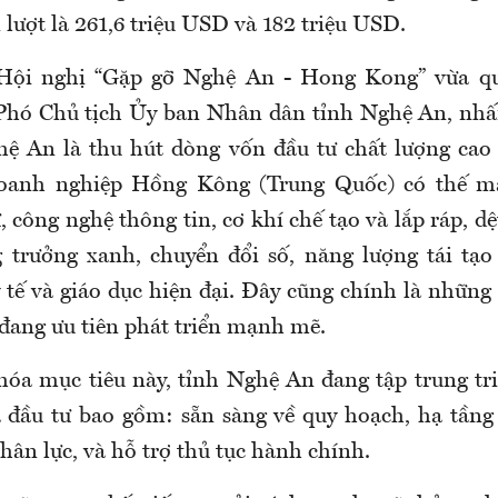
lượt là 261,6 triệu USD và 182 triệu USD.
i Hội nghị “Gặp gỡ Nghệ An - Hong Kong” vừa q
Phó Chủ tịch Ủy ban Nhân dân tỉnh Nghệ An, n
ệ An là thu hút dòng vốn đầu tư chất lượng cao 
oanh nghiệp Hồng Kông (Trung Quốc) có thế 
, công nghệ thông tin, cơ khí chế tạo và lắp ráp, d
g trưởng xanh, chuyển đổi số, năng lượng tái tạo 
 tế và giáo dục hiện đại. Đây cũng chính là những 
đang ưu tiên phát triển mạnh mẽ.
hóa mục tiêu này, tỉnh Nghệ An đang tập trung tri
 đầu tư bao gồm: sẵn sàng về quy hoạch, hạ tầng 
ân lực, và hỗ trợ thủ tục hành chính.