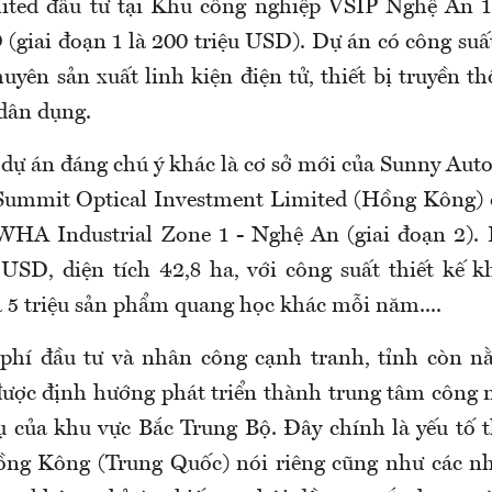
ted đầu tư tại Khu công nghiệp VSIP Nghệ An 1,
(giai đoạn 1 là 200 triệu USD). Dự án có công suấ
yên sản xuất linh kiện điện tử, thiết bị truyền th
dân dụng.
 dự án đáng chú ý khác là cơ sở mới của Sunny Au
Summit Optical Investment Limited (Hồng Kông) 
WHA Industrial Zone 1 - Nghệ An (giai đoạn 2). 
 USD, diện tích 42,8 ha, với công suất thiết kế k
à 5 triệu sản phẩm quang học khác mỗi năm....
 phí đầu tư và nhân công cạnh tranh, tỉnh còn n
được định hướng phát triển thành trung tâm công 
ụ của khu vực Bắc Trung Bộ. Đây chính là yếu tố t
ồng Kông (Trung Quốc) nói riêng cũng như các nh