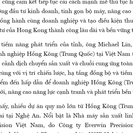
 cũng cam kết tiếp tục cải cách mạnh mẽ thủ tục h
ờng đầu tư kinh doanh, tinh gọn bộ máy, nâng cao h
đồng hành cùng doanh nghiệp và tạo điều kiện thu
 tư của Hong Kong thành công lâu dài và bền vững 
tiềm năng phát triển của tỉnh, ông Michael Lin
nh nghiệp Hồng Kông (Trung Quốc) tại Việt Nam
i cảnh dịch chuyển sản xuất và chuỗi cung ứng toàn
ùng với vị trí chiến lược, hạ tầng đồng bộ và tiềm
iểm đến hấp dẫn để doanh nghiệp Hồng Kông (Tr
i, nâng cao năng lực cạnh tranh và phát triển bền
thấy, nhiều dự án quy mô lớn từ Hồng Kông (Trun
ai tại Nghệ An. Nổi bật là Nhà máy sản xuất lin
cision Việt Nam, do Công ty Everwin Precisi