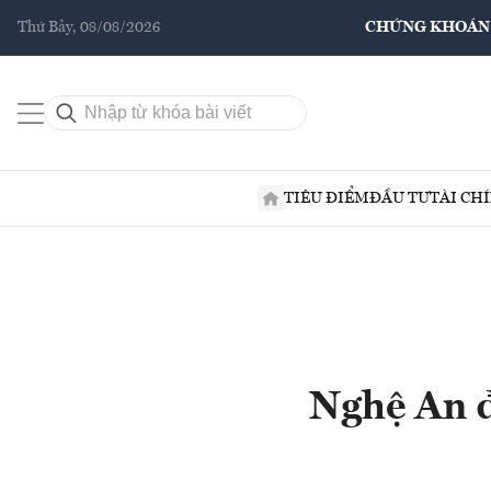
Thứ Bảy, 08/08/2026
CHỨNG KHOÁN
TIÊU ĐIỂM
ĐẦU TƯ
TÀI CH
Nghệ An đ