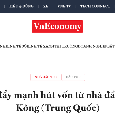
TIÊU & DÙNG
XE
VNE TV
TECH CONNECT
ÍNH
KINH TẾ SỐ
KINH TẾ XANH
THỊ TRƯỜNG
DOANH NGHIỆP
BẤT
NHÀ ĐẦU TƯ
ĐẦU TƯ
ẩy mạnh hút vốn từ nhà đ
Kông (Trung Quốc)