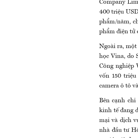
Company Limi
400 triệu USD 
phẩm/năm, chu
phẩm điện tử 
Ngoài ra, một
học Vina, do 
Công nghiệp 
vốn 150 triệu
camera ô tô v
Bên cạnh chi
kinh tế đang 
mại và dịch v
nhà đầu tư H