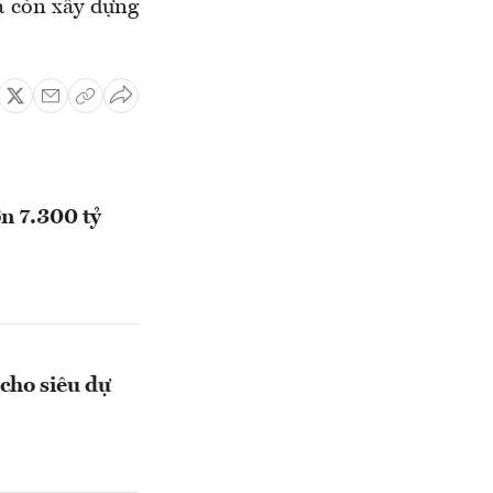
à còn xây dựng
n 7.300 tỷ
cho siêu dự