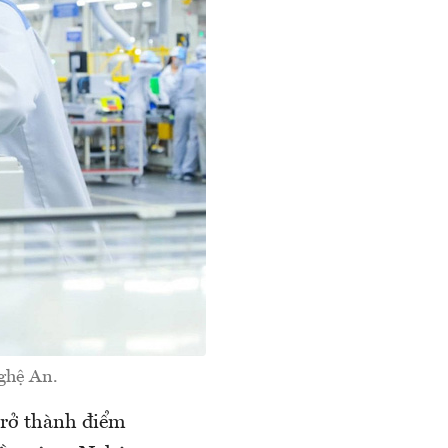
ghệ An.
rở thành điểm