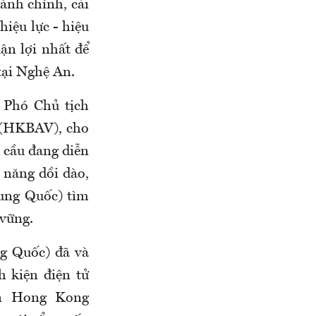
ành chính, cải
iệu lực - hiệu
ận lợi nhất để
tại Nghệ An.
, Phó Chủ tịch
 (HKBAV), cho
 cầu đang diễn
 năng dồi dào,
ung Quốc) tìm
 vững.
g Quốc) đã và
h kiện điện tử
on Hong Kong