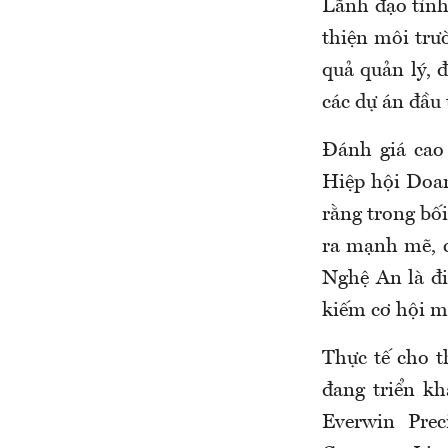
Lãnh đạo tỉnh
thiện môi trư
quả quản lý, 
các dự án đầu
Đánh giá cao 
Hiệp hội Doa
rằng trong bố
ra mạnh mẽ, c
Nghệ An là đ
kiếm cơ hội mớ
Thực tế cho 
đang triển kh
Everwin Pre