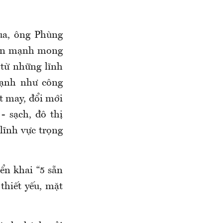
ua, ông Phùng
hấn mạnh mong
từ những lĩnh
mạnh như công
ệt may, đổi mới
- sạch, đô thị
lĩnh vực trọng
ển khai “5 sẵn
thiết yếu, mặt