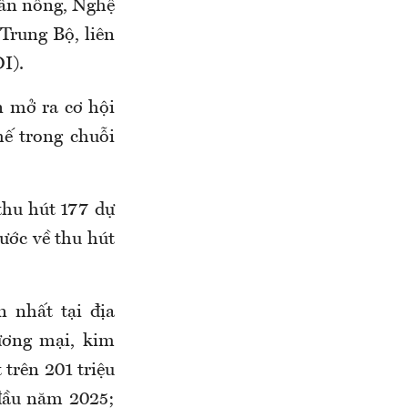
uần nông, Nghệ
Trung Bộ, liên
I).
n mở ra cơ hội
hế trong chuỗi
thu hút 177 dự
ước về thu hút
 nhất tại địa
ương mại, kim
trên 201 triệu
đầu năm 2025;