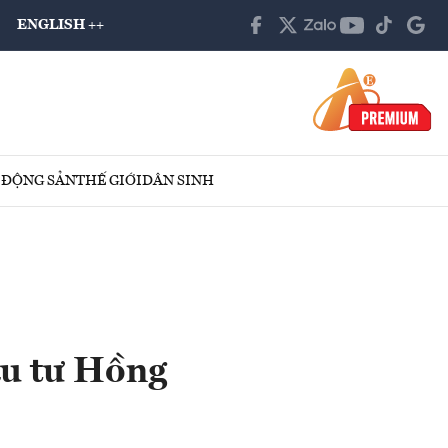
ENGLISH ++
 ĐỘNG SẢN
THẾ GIỚI
DÂN SINH
ầu tư Hồng