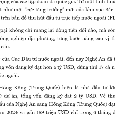
 vọng của các tập đoàn đa quốc gia. Từ một tỉnh th
t như một “cực tăng trưởng” mới của khu vực Bắc 
 trên bản đồ thu hút đầu tư trực tiếp nước ngoài (FD
ại không chỉ mang lại dòng tiền dồi dào, mà cò
ông nghiệp địa phương, từng bước nâng cao vị t
 cầu.
 của Cục Đầu tư nước ngoài, đến nay Nghệ An đã 
ng vốn đăng ký đạt hơn 6 tỷ USD, đứng thứ 17 cả n
ớc ngoài.
Hồng Kông (Trung Quốc) hiện là nhà đầu tư lớn
9 dự án, tổng vốn đăng ký đạt 2 tỷ USD. Về th
ẩu của Nghệ An sang Hồng Kông (Trung Quốc) đạt 
m 2024 và gần 189 triệu USD chỉ trong 6 tháng 