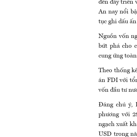
đến đầy triển
An nay nổi bậ
tục ghi dấu ấn
Nguồn vốn ngo
bứt phá cho c
cung ứng toàn
Theo thống kê
án FDI với tổ
vốn đầu tư nư
Đáng chú ý, 
phương với 2
ngạch xuất kh
USD trong nă