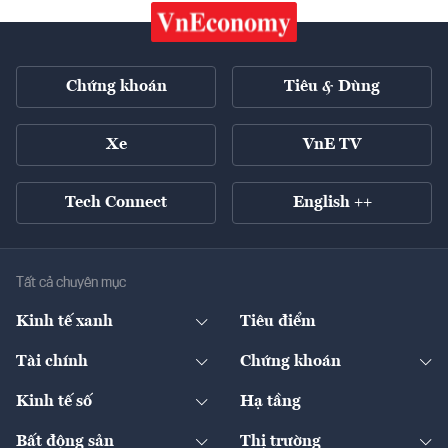
Chứng khoán
Tiêu & Dùng
Xe
VnE TV
Tech Connect
English ++
Tất cả chuyên mục
Kinh tế xanh
Tiêu điểm
Chuyển động xanh
Tài chính
Chứng khoán
Pháp lý
Ngân hàng
Doanh nghiệp niêm yết
Kinh tế số
Hạ tầng
Thương hiệu xanh
Thị trường vốn
Thị trường
Sản phẩm - Thị trường
Bất động sản
Thị trường