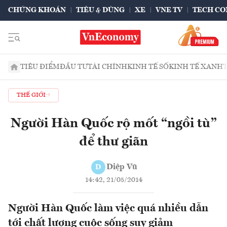
CHỨNG KHOÁN
TIÊU & DÙNG
XE
VNE TV
TECH CO
TIÊU ĐIỂM
ĐẦU TƯ
TÀI CHÍNH
KINH TẾ SỐ
KINH TẾ XANH
THẾ GIỚI
Người Hàn Quốc rộ mốt “ngồi tù”
để thư giãn
Diệp Vũ
D
14:42, 21/05/2014
Người Hàn Quốc làm việc quá nhiều dẫn
tới chất lượng cuộc sống suy giảm