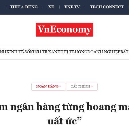
TIÊU & DÙNG
XE
VNE TV
TECH CONNECT
ÍNH
KINH TẾ SỐ
KINH TẾ XANH
THỊ TRƯỜNG
DOANH NGHIỆP
BẤT
NGÂN HÀNG
TÀI CHÍNH
m ngân hàng từng hoang ma
uất ức”