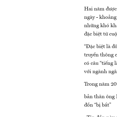
Hai năm được 
ngày - khoảng
những khó khă
đặc biệt từ c
“Đặc biệt là đ
truyền thông c
có câu “tiếng 
với ngành ngân
Trong năm 20
bản thân ông H
đồn “bị bắt”