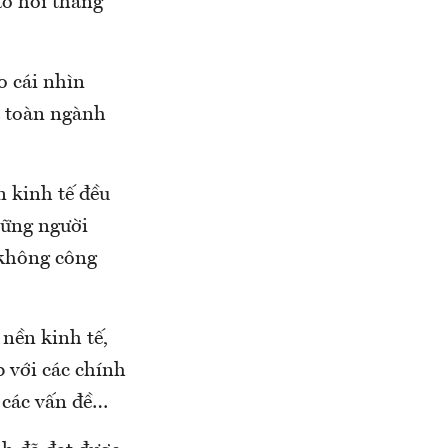
ảo hồi tháng
o cái nhìn
a toàn ngành
n kinh tế đều
hững người
 không công
nền kinh tế,
p với các chính
c các vấn đề…