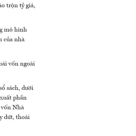
o trộn tỷ giá,
ng mô hình
h của nhà
oái vốn ngoài
sổ sách, dưới
 xuất phần
h vốn Nhà
y dứt, thoái