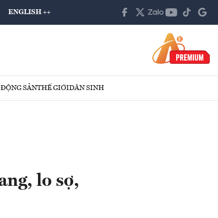
ENGLISH ++
 ĐỘNG SẢN
THẾ GIỚI
DÂN SINH
ng, lo sợ,