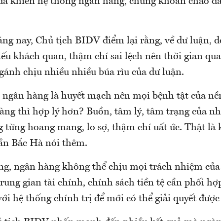
 đã khiến hệ thống ngân hàng, chứng khoán chao đ
áng nay, Chủ tịch BIDV điểm lại rằng, về dư luận, d
iếu khách quan, thậm chí sai lệch nên thời gian qu
gánh chịu nhiều nhiều búa rìu của dư luận.
ì ngân hàng là huyết mạch nên mọi bệnh tật của nề
àng thì hợp lý hơn? Buồn, tâm lý, tâm trạng của n
 từng hoang mang, lo sợ, thậm chí uất ức. Thật là
rần Bắc Hà nói thêm.
ng, ngân hàng không thể chịu mọi trách nhiệm của 
rung gian tài chính, chính sách tiền tệ cần phối hợ
với hệ thống chính trị để mới có thể giải quyết đượ