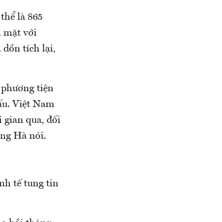
thể là 865
i mặt với
dồn tích lại,
c phương tiện
xấu. Việt Nam
i gian qua, đối
ông Hà nói.
nh tế tung tin