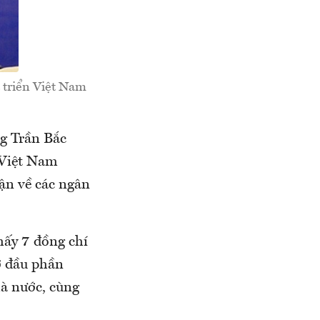
 triển Việt Nam
ng Trần Bắc
 Việt Nam
uận về các ngân
hấy 7 đồng chí
ở đầu phần
à nước, cùng