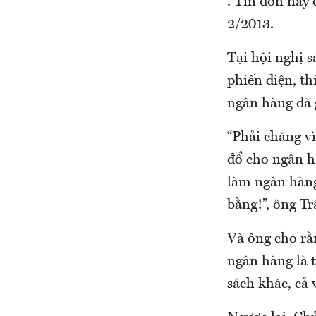
. Tin đồn này
2/2013.
Tại hội nghị s
phiến diện, th
ngân hàng đã 
“Phải chăng v
đổ cho ngân h
làm ngân hàng
bằng!”, ông T
Và ông cho rằ
ngân hàng là t
sách khác, cả 