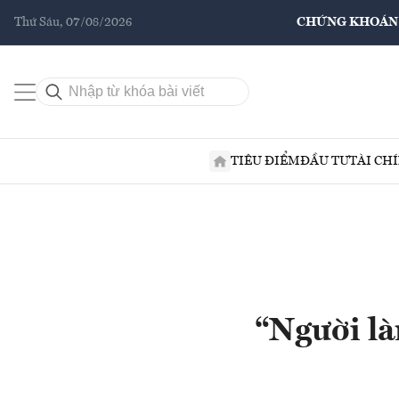
Thứ Sáu, 07/08/2026
CHỨNG KHOÁN
TIÊU ĐIỂM
ĐẦU TƯ
TÀI CH
“Người là