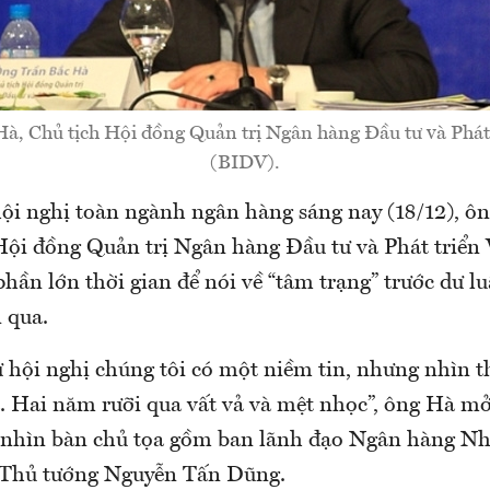
à, Chủ tịch Hội đồng Quản trị Ngân hàng Đầu tư và Phát
(BIDV).
 hội nghị toàn ngành ngân hàng sáng nay (18/12), ô
Hội đồng Quản trị Ngân hàng Đầu tư và Phát triển
ần lớn thời gian để nói về “tâm trạng” trước dư l
 qua.
ự hội nghị chúng tôi có một niềm tin, nhưng nhìn t
. Hai năm rưỡi qua vất vả và mệt nhọc”, ông Hà m
i nhìn bàn chủ tọa gồm ban lãnh đạo Ngân hàng Nh
 Thủ tướng Nguyễn Tấn Dũng.