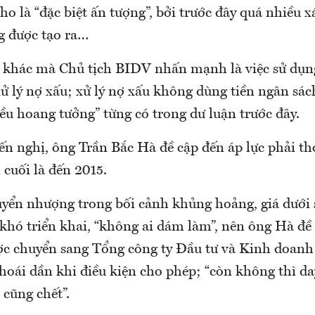
o là “đặc biệt ấn tượng”, bởi trước đây quá nhiều xá
g được tạo ra…
 khác mà Chủ tịch BIDV nhấn mạnh là việc sử dụ
 lý nợ xấu; xử lý nợ xấu không dùng tiền ngân sác
ều hoang tưởng” từng có trong dư luận trước đây.
ến nghị, ông Trần Bắc Hà đề cập đến áp lực phải th
cuối là đến 2015.
uyển nhượng trong bối cảnh khủng hoảng, giá dưới 
khó triển khai, “không ai dám làm”, nên ông Hà đề
ợc chuyển sang Tổng công ty Đầu tư và Kinh doan
hoái dần khi điều kiện cho phép; “còn không thì da
ì cũng chết”.