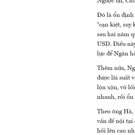
Ngược lại, Ch
Đó là ổn định 
“cạn kiệt, suy
sau hai năm q
USD. Điều này 
lực để Ngân h
Thêm nữa, Ngâ
được lãi suất
lộn xộn, vô lố
nhanh, rồi ổn 
Theo ông Hà, 
vấn đề nội tại
hối lên cao nh