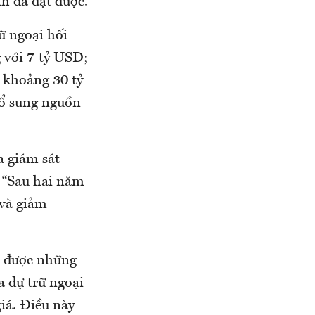
h đã đạt được.
rữ ngoại hối
g với 7 tỷ USD;
 khoảng 30 tỷ
bổ sung nguồn
 giám sát
. “Sau hai năm
 và giảm
t được những
a dự trữ ngoại
iá. Điều này