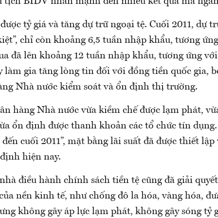
ủ tịch BIDV nhấn mạnh đến nhiều kết quả mà ngàn
được tỷ giá và tăng dự trữ ngoại tệ. Cuối 2011, dự t
 kiệt”, chỉ còn khoảng 6,5 tuần nhập khẩu, tương ứn
ua đã lên khoảng 12 tuần nhập khẩu, tương ứng với
làm gia tăng lòng tin đối với đồng tiền quốc gia, 
àng Nhà nước kiểm soát và ổn định thị trường.
n hàng Nhà nước vừa kiềm chế được lạm phát, vừa
 vừa ổn định được thanh khoản các tổ chức tín dụng
i đến cuối 2011”, mặt bằng lãi suất đã được thiết lập
định hiện nay.
nhà điều hành chính sách tiền tệ cũng đã giải quyế
 của nền kinh tế, như chống đô la hóa, vàng hóa, đư
ưng không gây áp lực lạm phát, không gây sóng tỷ g