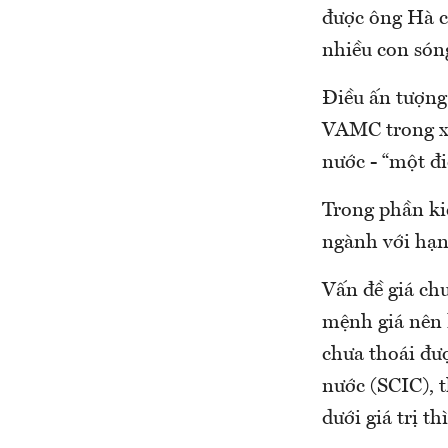
được ông Hà ch
nhiều con són
Điều ấn tượng
VAMC trong xử
nước - “một đi
Trong phần ki
ngành với hạn 
Vấn đề giá ch
mệnh giá nên 
chưa thoái đư
nước (SCIC), t
dưới giá trị th