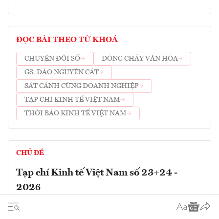
ĐỌC BÀI THEO TỪ KHOÁ
CHUYỂN ĐỔI SỐ
DÒNG CHẢY VĂN HÓA
GS. ĐÀO NGUYÊN CÁT
SÁT CÁNH CÙNG DOANH NGHIỆP
TẠP CHÍ KINH TẾ VIỆT NAM
THỜI BÁO KINH TẾ VIỆT NAM
CHỦ ĐỀ
Tạp chí Kinh tế Việt Nam số 23+24 -
2026
Giao diện não - máy tính: Mở ra kỷ nguyên