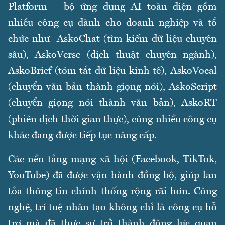
Platform – bộ ứng dụng AI toàn diện gồm
nhiều công cụ dành cho doanh nghiệp và tổ
chức như AskoChat (tìm kiếm dữ liệu chuyên
sâu), AskoVerse (dịch thuật chuyên ngành),
AskoBrief (tóm tắt dữ liệu kinh tế), AskoVocal
(chuyển văn bản thành giọng nói), AskoScript
(chuyển giọng nói thành văn bản), AskoRT
(phiên dịch thời gian thực), cùng nhiều công cụ
khác đang được tiếp tục nâng cấp.
Các nền tảng mạng xã hội (Facebook, TikTok,
YouTube) đã được vận hành đồng bộ, giúp lan
tỏa thông tin chính thống rộng rãi hơn. Công
nghệ, trí tuệ nhân tạo không chỉ là công cụ hỗ
trợ mà đã thực sự trở thành động lực quan