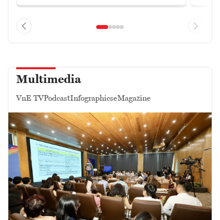
Multimedia
VnE TV
Podcast
Infographics
eMagazine