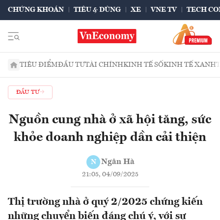
CHỨNG KHOÁN
TIÊU & DÙNG
XE
VNE TV
TECH CO
TIÊU ĐIỂM
ĐẦU TƯ
TÀI CHÍNH
KINH TẾ SỐ
KINH TẾ XANH
ĐẦU TƯ
Nguồn cung nhà ở xã hội tăng, sức
khỏe doanh nghiệp dần cải thiện
Ngân Hà
N
21:05, 04/09/2025
Thị trường nhà ở quý 2/2025 chứng kiến
những chuyển biến đáng chú ý, với sự