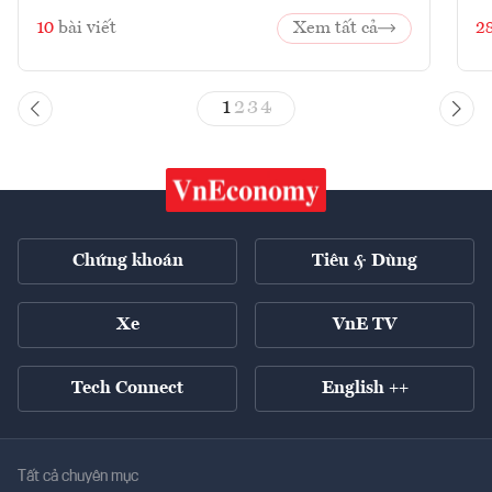
10
bài viết
Xem tất cả
2
1
2
3
4
Chứng khoán
Tiêu & Dùng
Xe
VnE TV
Tech Connect
English ++
Tất cả chuyên mục