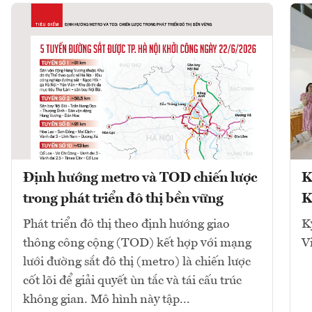
Định hướng metro và TOD chiến lược
K
trong phát triển đô thị bền vững
K
Phát triển đô thị theo định hướng giao
K
thông công cộng (TOD) kết hợp với mạng
V
lưới đường sắt đô thị (metro) là chiến lược
cốt lõi để giải quyết ùn tắc và tái cấu trúc
không gian. Mô hình này tập...