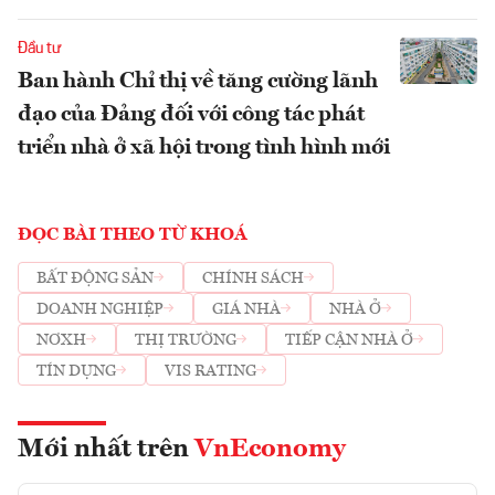
Đầu tư
Ban hành Chỉ thị về tăng cường lãnh
đạo của Đảng đối với công tác phát
triển nhà ở xã hội trong tình hình mới
ĐỌC BÀI THEO TỪ KHOÁ
BẤT ĐỘNG SẢN
CHÍNH SÁCH
DOANH NGHIỆP
GIÁ NHÀ
NHÀ Ở
NƠXH
THỊ TRƯỜNG
TIẾP CẬN NHÀ Ở
TÍN DỤNG
VIS RATING
Mới nhất trên
VnEconomy