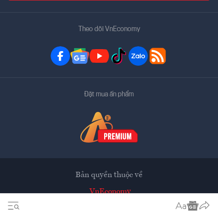
Theo dõi VnEconomy
Đặt mua ấn phẩm
Bản quyền thuộc về
VnEconomy
Tạp chí điện tử của Hội Khoa học Kinh tế Việt Nam