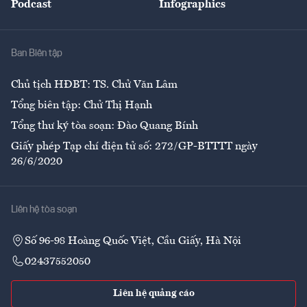
Podcast
Infographics
Giải trí
Y tế
Nhà
Ban Biên tập
Ẩm thực
Chủ tịch HĐBT: TS. Chử Văn Lâm
Tổng biên tập: Chử Thị Hạnh
Tổng thư ký tòa soạn: Đào Quang Bính
Giấy phép Tạp chí điện tử số: 272/GP-BTTTT ngày
26/6/2020
Liên hệ tòa soạn
Số 96-98 Hoàng Quốc Việt, Cầu Giấy, Hà Nội
02437552050
Liên hệ quảng cáo