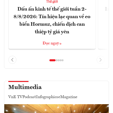
Thế giới
Dấu ấn kinh tế thế giới tuần 2-
Ira
8/8/2026: Tín hiệu lạc quan về eo
biển Hormuz, chiến dịch can
thiệp tỷ giá yên
Đọc ngay
Multimedia
VnE TV
Podcast
Infographics
eMagazine