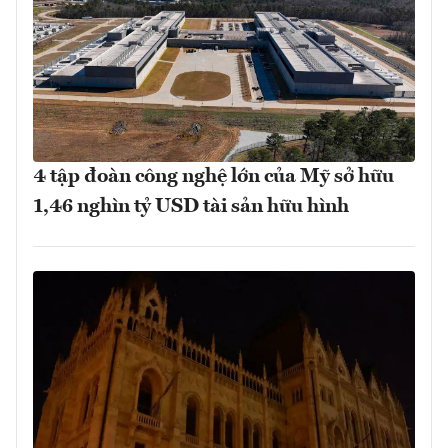
4 tập đoàn công nghệ lớn của Mỹ sở hữu
1,46 nghìn tỷ USD tài sản hữu hình