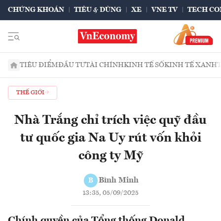
CHỨNG KHOÁN
TIÊU & DÙNG
XE
VNE TV
TECH CO
TIÊU ĐIỂM
ĐẦU TƯ
TÀI CHÍNH
KINH TẾ SỐ
KINH TẾ XANH
THẾ GIỚI
Nhà Trắng chỉ trích việc quỹ đầu
tư quốc gia Na Uy rút vốn khỏi
công ty Mỹ
Bình Minh
B
13:35, 05/09/2025
Chính quyền của Tổng thống Donald