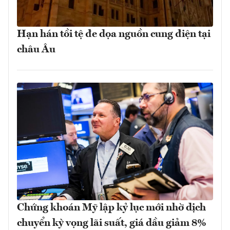
Hạn hán tồi tệ đe dọa nguồn cung điện tại
châu Âu
Chứng khoán Mỹ lập kỷ lục mới nhờ dịch
chuyển kỳ vọng lãi suất, giá dầu giảm 8%