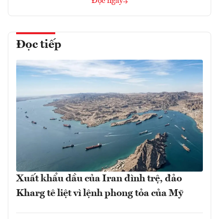
Đọc ngay
Đọc tiếp
Xuất khẩu dầu của Iran đình trệ, đảo
Kharg tê liệt vì lệnh phong tỏa của Mỹ