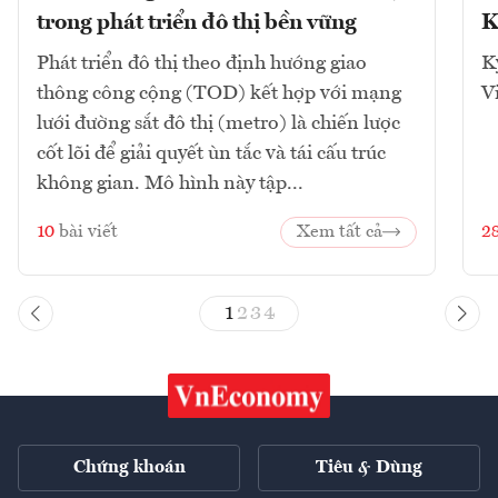
trong phát triển đô thị bền vững
K
Phát triển đô thị theo định hướng giao
K
thông công cộng (TOD) kết hợp với mạng
V
lưới đường sắt đô thị (metro) là chiến lược
cốt lõi để giải quyết ùn tắc và tái cấu trúc
không gian. Mô hình này tập...
10
bài viết
Xem tất cả
2
1
2
3
4
Chứng khoán
Tiêu & Dùng