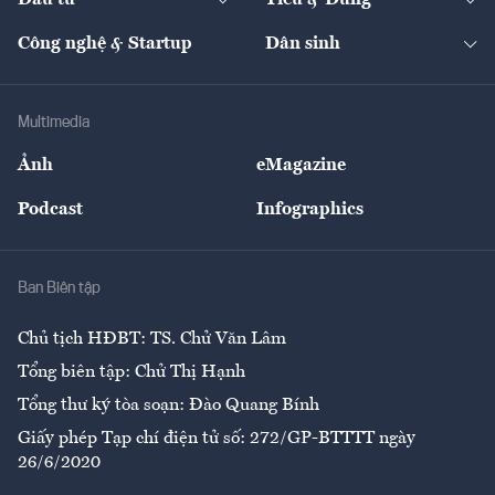
Đầu tư
Tiêu & Dùng
Quản trị số
Cafe BĐS
Thị trường
Kinh doanh
Kết nối
Tạp chí kinh tế Việt Nam
eMagazine
Nhà đầu tư
Du lịch
Công nghệ & Startup
Dân sinh
Tư vấn
Nông sản
Doanh nhân
Tư vấn Tiêu & Dùng
Infographics
Hạ tầng
Sức khỏe
Khung pháp lý
Doanh nghiệp
Địa phương
Thị trường
Bảo hiểm
Multimedia
Sự kiện
Nhân lực
Ảnh
eMagazine
Đẹp +
An sinh
Podcast
Infographics
Giải trí
Y tế
Nhà
Ban Biên tập
Ẩm thực
Chủ tịch HĐBT: TS. Chử Văn Lâm
Tổng biên tập: Chử Thị Hạnh
Tổng thư ký tòa soạn: Đào Quang Bính
Giấy phép Tạp chí điện tử số: 272/GP-BTTTT ngày
26/6/2020