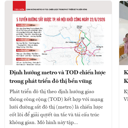
Định hướng metro và TOD chiến lược
K
trong phát triển đô thị bền vững
K
Phát triển đô thị theo định hướng giao
K
thông công cộng (TOD) kết hợp với mạng
V
lưới đường sắt đô thị (metro) là chiến lược
cốt lõi để giải quyết ùn tắc và tái cấu trúc
không gian. Mô hình này tập...