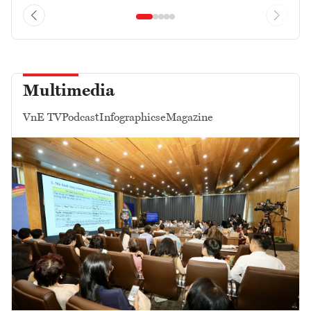
Multimedia
VnE TV
Podcast
Infographics
eMagazine