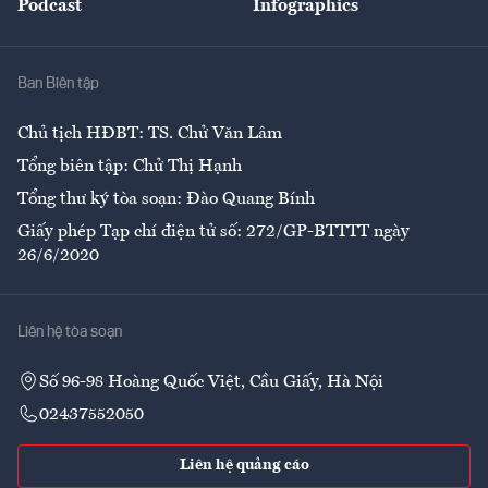
Podcast
Infographics
Giải trí
Y tế
Nhà
Ban Biên tập
Ẩm thực
Chủ tịch HĐBT: TS. Chử Văn Lâm
Tổng biên tập: Chử Thị Hạnh
Tổng thư ký tòa soạn: Đào Quang Bính
Giấy phép Tạp chí điện tử số: 272/GP-BTTTT ngày
26/6/2020
Liên hệ tòa soạn
Số 96-98 Hoàng Quốc Việt, Cầu Giấy, Hà Nội
02437552050
Liên hệ quảng cáo