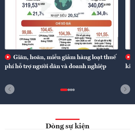
Giãn, hoãn, miễn giảm hàng loạt thuế
phí hỗ trợ người dân và doanh nghiệp
kin
Dòng sự kiện