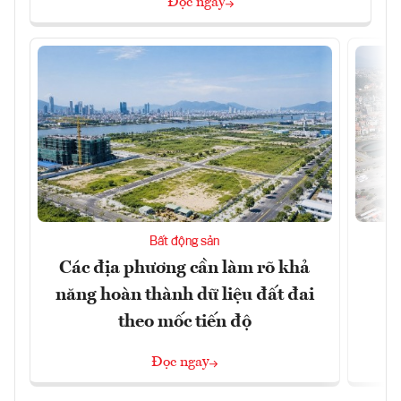
Đọc ngay
Bất động sản
Các địa phương cần làm rõ khả
Q
năng hoàn thành dữ liệu đất đai
h
theo mốc tiến độ
Đọc ngay