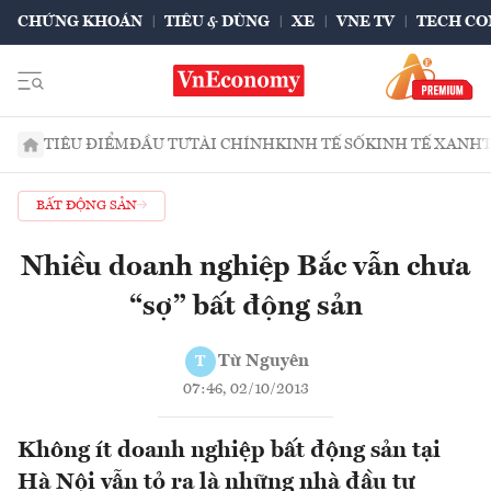
CHỨNG KHOÁN
TIÊU & DÙNG
XE
VNE TV
TECH CO
TIÊU ĐIỂM
ĐẦU TƯ
TÀI CHÍNH
KINH TẾ SỐ
KINH TẾ XANH
BẤT ĐỘNG SẢN
Nhiều doanh nghiệp Bắc vẫn chưa
“sợ” bất động sản
Từ Nguyên
T
07:46, 02/10/2013
Không ít doanh nghiệp bất động sản tại
Hà Nội vẫn tỏ ra là những nhà đầu tư