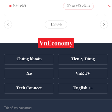
10
bài viết
Xem tất cả
2
1
2
3
4
Chứng khoán
Tiêu & Dùng
Xe
VnE TV
Tech Connect
English ++
Tất cả chuyên mục