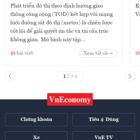
Phát triển đô thị theo định hướng giao
K
thông công cộng (TOD) kết hợp với mạng
V
lưới đường sắt đô thị (metro) là chiến lược
cốt lõi để giải quyết ùn tắc và tái cấu trúc
không gian. Mô hình này tập...
10
bài viết
Xem tất cả
2
1
2
3
4
Chứng khoán
Tiêu & Dùng
Xe
VnE TV