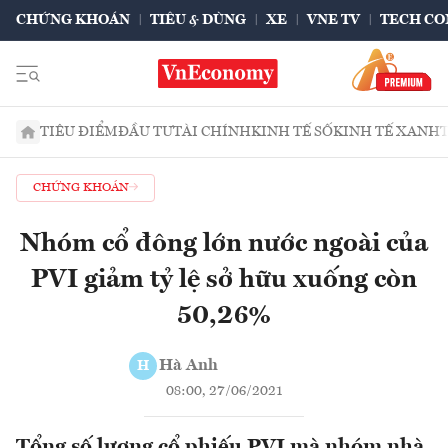
CHỨNG KHOÁN
TIÊU & DÙNG
XE
VNE TV
TECH CO
TIÊU ĐIỂM
ĐẦU TƯ
TÀI CHÍNH
KINH TẾ SỐ
KINH TẾ XANH
CHỨNG KHOÁN
Nhóm cổ đông lớn nước ngoài của
PVI giảm tỷ lệ sở hữu xuống còn
50,26%
Hà Anh
H
08:00, 27/06/2021
Tổng số lượng cổ phiếu PVI mà nhóm nhà