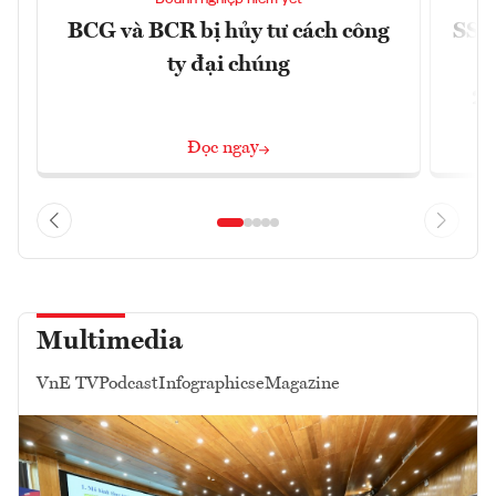
BCG và BCR bị hủy tư cách công
SSI 
ty đại chúng
2/
Đọc ngay
Multimedia
VnE TV
Podcast
Infographics
eMagazine