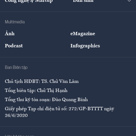
Công nghệ & Startup
Dân sinh
Tư vấn
Nông sản
Doanh nhân
Tư vấn Tiêu & Dùng
Infographics
Hạ tầng
Sức khỏe
Khung pháp lý
Doanh nghiệp
Địa phương
Thị trường
Bảo hiểm
Multimedia
Sự kiện
Nhân lực
Ảnh
eMagazine
Đẹp +
An sinh
Podcast
Infographics
Giải trí
Y tế
Nhà
Ban Biên tập
Ẩm thực
Chủ tịch HĐBT: TS. Chử Văn Lâm
Tổng biên tập: Chử Thị Hạnh
Tổng thư ký tòa soạn: Đào Quang Bính
Giấy phép Tạp chí điện tử số: 272/GP-BTTTT ngày
26/6/2020