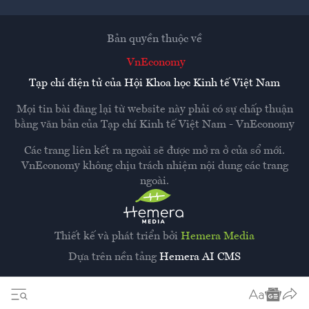
Bản quyền thuộc về
VnEconomy
Tạp chí điện tử của Hội Khoa học Kinh tế Việt Nam
Mọi tin bài đăng lại từ website này phải có sự chấp thuận
bằng văn bản của
Tạp chí Kinh tế Việt Nam - VnEconomy
Các trang liên kết ra ngoài sẽ được mở ra ở cửa sổ mới.
VnEconomy không chịu trách nhiệm nội dung các trang
ngoài.
Thiết kế và phát triển bởi
Hemera Media
Dựa trên nền tảng
Hemera AI CMS