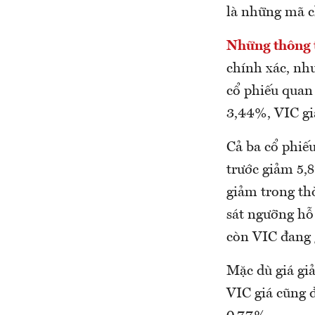
là những mã c
Những thông t
chính xác, nh
cổ phiếu quan
3,44%, VIC g
Cả ba cổ phiế
trước giảm 5,
giảm trong th
sát ngưỡng hỗ 
còn VIC đang 
Mặc dù giá g
VIC giá cũng 