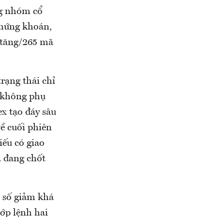
ng nhóm cổ
chứng khoán,
ã tăng/265 mã
trạng thái chỉ
à không phụ
x tạo đáy sâu
ề cuối phiên
iếu có giao
ã đang chốt
m số giảm khá
hớp lệnh hai