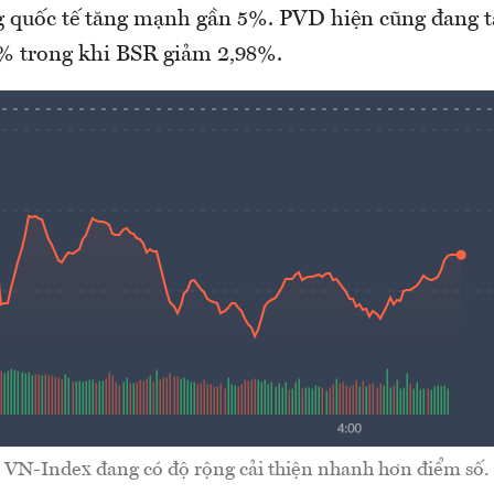
ng quốc tế tăng mạnh gần 5%. PVD hiện cũng đang 
% trong khi BSR giảm 2,98%.
VN-Index đang có độ rộng cải thiện nhanh hơn điểm số.