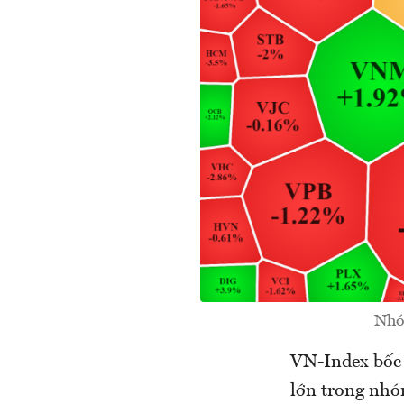
Nhó
VN-Index bốc h
lớn trong nhó