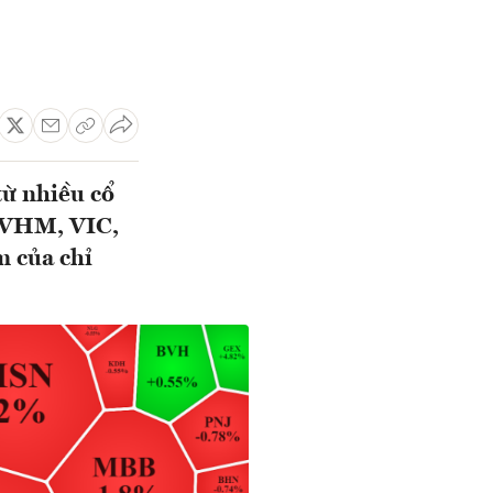
từ nhiều cổ
. VHM, VIC,
 của chỉ