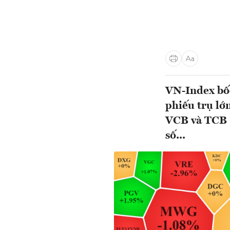
VN-Index bốc
phiếu trụ lớ
VCB và TCB 
số...