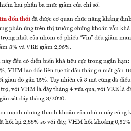
hiếm hai phần ba mức giảm của chỉ số.
in đồn thổi
đã được cơ quan chức năng khẳng định
ưng phản ứng trên thị trường chứng khoán vẫn khá t
 trọng nhất của nhóm cổ phiếu “Vin” đều giảm m
iảm 3% và VRE giảm 2,96%.
u này đều có diễn biến khá tiêu cực trong ngắn hạn
8%, VHM lao dốc liên tục từ đầu tháng 6 mất gần 1
ời gian đó gần 15%. Tuy nhiên cả 3 mã cũng đã điề
trợ, với VHM là đáy tháng 4 vừa qua, với VRE là đ
gần sát đáy tháng 3/2020.
iảm mạnh nhưng thanh khoản của nhóm này cũng 
đã hồi lại 2,88% so với đáy, VHM hồi khoảng 0,51%