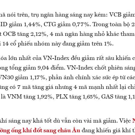
mã nói trên, trụ ngân hàng sáng nay kém: VCB giả
BID giảm 1,44%, CTG giảm 0,77%. Trong toàn bộ 
t OCB tăng 2,12%, 4 mã ngân hàng nhỏ khác tham c
i 14 cổ phiếu nhóm này đang giảm trên 1%.
óa lớn nhất của VN-Index đều giảm rất sâu khiến c
ong tổng giảm 9,04 điểm. VN-Index chốt phiên sán
VN30 giảm 1,17%, phản ánh chính xác sức ép từ cá
ng có 7 mã tăng giá nhưng 4 mã mạnh nhất lại chỉ 
 là VNM tăng 1,92%, PLX tăng 1,65%, GAS tăng 1,
khí sáng nay khá tốt dù vẫn còn vài mã giảm. Việc
ờng ống khí đốt sang châu Âu
đang khiến giá khí 