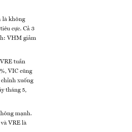
 là không
iêu cực. Cả 3
ạnh: VHM giảm
: VRE tuần
6%, VIC cũng
u chỉnh xuống
áy tháng 5,
không mạnh.
 và VRE là