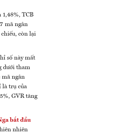
m 1,48%, TCB
27 mã ngân
hiếu, còn lại
hỉ số này mất
g dưới tham
c mã ngân
là trụ của
15%, GVR tăng
Nga bắt đầu
thiên nhiên