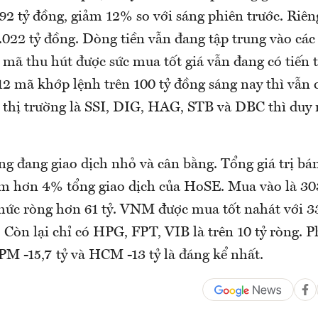
592 tỷ đồng, giảm 12% so với sáng phiên trước. Riê
.022 tỷ đồng. Dòng tiền vẫn đang tập trung vào các
 mã thu hút được sức mua tốt giá vẫn đang có tiến 
2 mã khớp lệnh trên 100 tỷ đồng sáng nay thì vẫn 
n thị trường là SSI, DIG, HAG, STB và DBC thì duy
g đang giao dịch nhỏ và cân bằng. Tổng giá trị bán
ếm hơn 4% tổng giao dịch của HoSE. Mua vào là 303
ức ròng hơn 61 tỷ. VNM được mua tốt nahát với 33
 Còn lại chỉ có HPG, FPT, VIB là trên 10 tỷ ròng. P
DPM -15,7 tỷ và HCM -13 tỷ là đáng kể nhất.