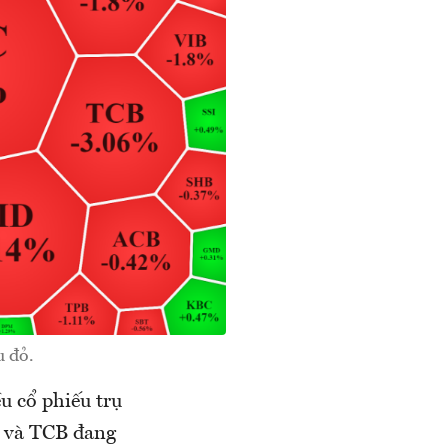
 đỏ.
u cổ phiếu trụ
B và TCB đang