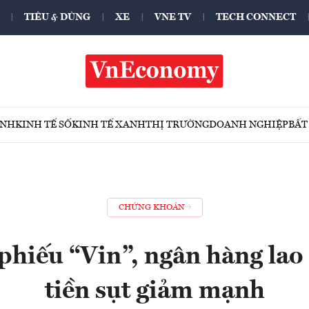
TIÊU & DÙNG
XE
VNE TV
TECH CONNECT
ÍNH
KINH TẾ SỐ
KINH TẾ XANH
THỊ TRƯỜNG
DOANH NGHIỆP
BẤT
CHỨNG KHOÁN
hiếu “Vin”, ngân hàng lao
tiền sụt giảm mạnh