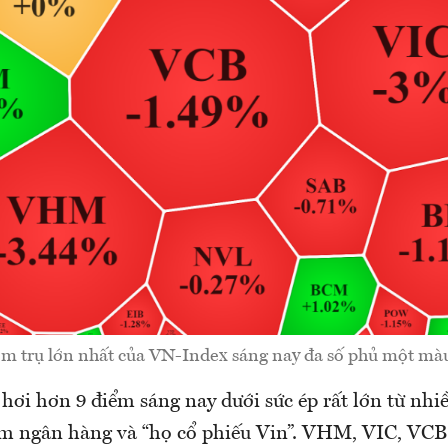
m trụ lớn nhất của VN-Index sáng nay đa số phủ một màu
ơi hơn 9 điểm sáng nay dưới sức ép rất lớn từ nhiề
m ngân hàng và “họ cổ phiếu Vin”. VHM, VIC, VC