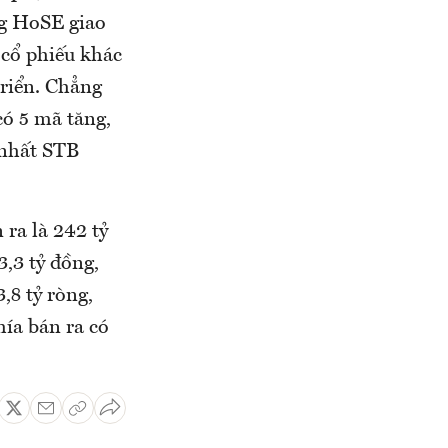
ng HoSE giao
 cổ phiếu khác
triển. Chẳng
có 5 mã tăng,
 nhất STB
 ra là 242 tỷ
,3 tỷ đồng,
,8 tỷ ròng,
hía bán ra có