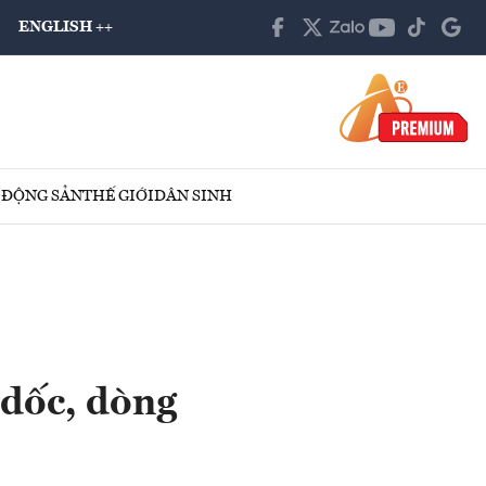
ENGLISH ++
 ĐỘNG SẢN
THẾ GIỚI
DÂN SINH
 dốc, dòng