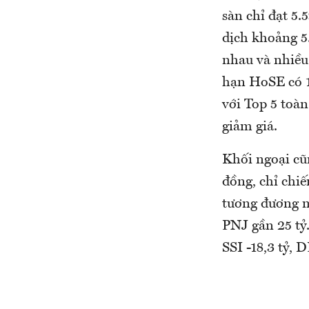
sàn chỉ đạt 5.
dịch khoảng 5
nhau và nhiều
hạn HoSE có 1
với Top 5 toà
giảm giá.
Khối ngoại cũn
đồng, chỉ chi
tương đương m
PNJ gần 25 tỷ.
SSI -18,3 tỷ, 