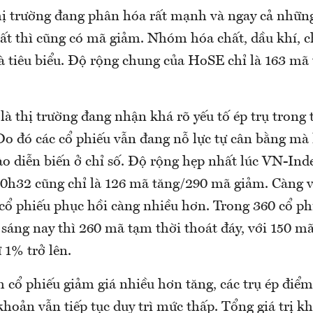
ị trường đang phân hóa rất mạnh và ngay cả nhữ
ất thì cũng có mã giảm. Nhóm hóa chất, dầu khí, 
là tiêu biểu. Độ rộng chung của HoSE chỉ là 163 m
là thị trường đang nhận khá rõ yếu tố ép trụ trong 
Do đó các cổ phiếu vẫn đang nỗ lực tự cân bằng m
o diễn biến ở chỉ số. Độ rộng hẹp nhất lúc VN-Inde
0h32 cũng chỉ là 126 mã tăng/290 mã giảm. Càng v
cổ phiếu phục hồi càng nhiều hơn. Trong 360 cổ ph
 sáng nay thì 260 mã tạm thời thoát đáy, với 150 m
 1% trở lên.
h cổ phiếu giảm giá nhiều hơn tăng, các trụ ép điể
oản vẫn tiếp tục duy trì mức thấp. Tổng giá trị k