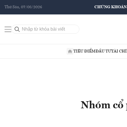
Thứ Sáu, 07/08/2026
CHỨNG KHOÁN
TIÊU ĐIỂM
ĐẦU TƯ
TÀI CH
Nhóm cổ p