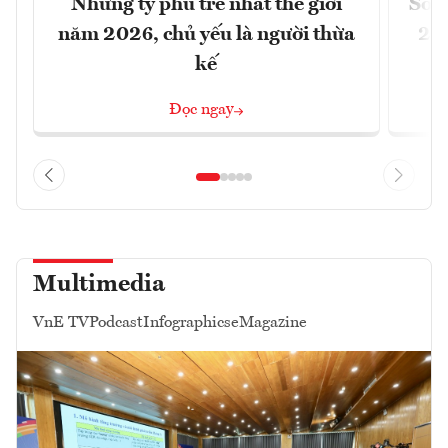
Những tỷ phú trẻ nhất thế giới
Số n
năm 2026, chủ yếu là người thừa
26%
kế
Đọc ngay
Multimedia
VnE TV
Podcast
Infographics
eMagazine