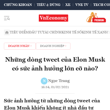
CHỨNG KHOÁN
TIÊU & DÙNG
XE
VNE TV
TECH CO
TIÊU ĐIỂM
ĐẦU TƯ
TÀI CHÍNH
KINH TẾ SỐ
KINH TẾ XANH
DOANH NHÂN
DOANH NGHIỆP
Những dòng tweet của Elon Musk
có sức ảnh hưởng lớn cỡ nào?
Ngọc Trang
N
16:54, 01/02/2021
Sức ảnh hưởng từ những dòng tweet của
Elon Musk khiến không ít nhà đầu tư