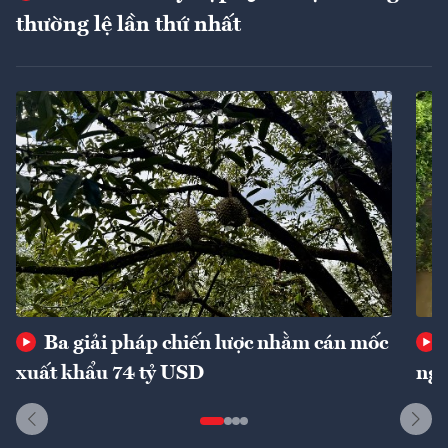
thường lệ lần thứ nhất
Ba giải pháp chiến lược nhằm cán mốc
xuất khẩu 74 tỷ USD
ngu