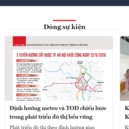
Dòng sự kiện
Định hướng metro và TOD chiến lược
K
trong phát triển đô thị bền vững
K
Phát triển đô thị theo định hướng giao
K