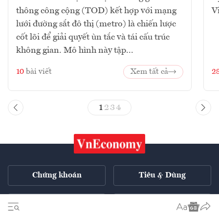
thông công cộng (TOD) kết hợp với mạng
V
lưới đường sắt đô thị (metro) là chiến lược
cốt lõi để giải quyết ùn tắc và tái cấu trúc
không gian. Mô hình này tập...
10
bài viết
Xem tất cả
2
1
2
3
4
Chứng khoán
Tiêu & Dùng
Xe
VnE TV