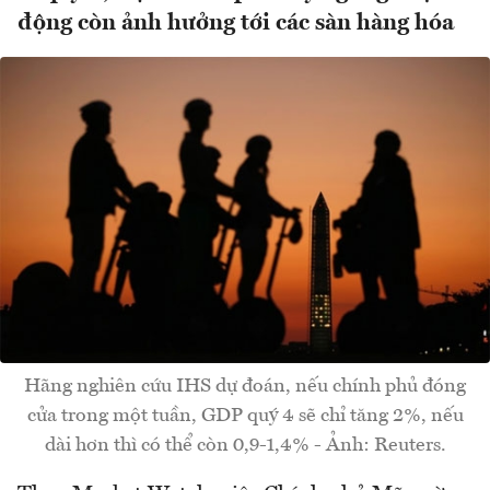
động còn ảnh hưởng tới các sàn hàng hóa
Hãng nghiên cứu IHS dự đoán, nếu chính phủ đóng
cửa trong một tuần, GDP quý 4 sẽ chỉ tăng 2%, nếu
dài hơn thì có thể còn 0,9-1,4% - Ảnh: Reuters.