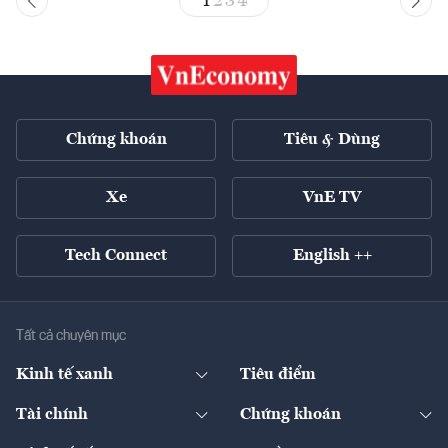
1
2
3
4
Chứng khoán
Tiêu & Dùng
Xe
VnE TV
Tech Connect
English ++
Tất cả chuyên mục
Kinh tế xanh
Tiêu điểm
Chuyển động xanh
Tài chính
Chứng khoán
Pháp lý
Ngân hàng
Doanh nghiệp niêm yết