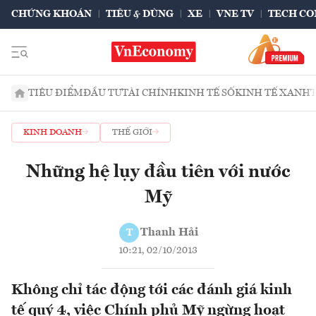
CHỨNG KHOÁN
TIÊU & DÙNG
XE
VNE TV
TECH CO
TIÊU ĐIỂM
ĐẦU TƯ
TÀI CHÍNH
KINH TẾ SỐ
KINH TẾ XANH
KINH DOANH
THẾ GIỚI
Những hệ lụy đầu tiên với nước
Mỹ
Thanh Hải
T
10:21, 02/10/2013
Không chỉ tác động tới các đánh giá kinh
tế quý 4, việc Chính phủ Mỹ ngừng hoạt