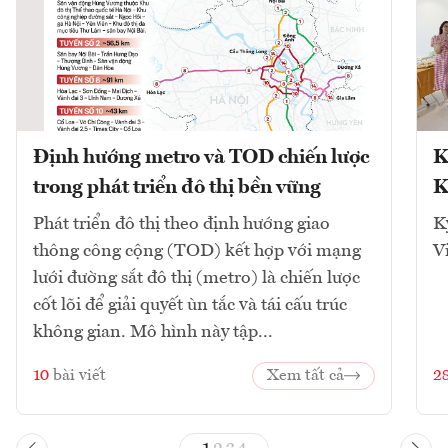
Định hướng metro và TOD chiến lược
K
trong phát triển đô thị bền vững
K
Phát triển đô thị theo định hướng giao
K
thông công cộng (TOD) kết hợp với mạng
V
lưới đường sắt đô thị (metro) là chiến lược
cốt lõi để giải quyết ùn tắc và tái cấu trúc
không gian. Mô hình này tập...
10
bài viết
Xem tất cả
2