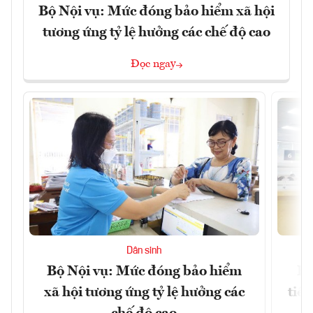
Bộ Nội vụ: Mức đóng bảo hiểm xã hội
tương ứng tỷ lệ hưởng các chế độ cao
Đọc ngay
Dân sinh
Bộ Nội vụ: Mức đóng bảo hiểm
Bộ
xã hội tương ứng tỷ lệ hưởng các
tiề