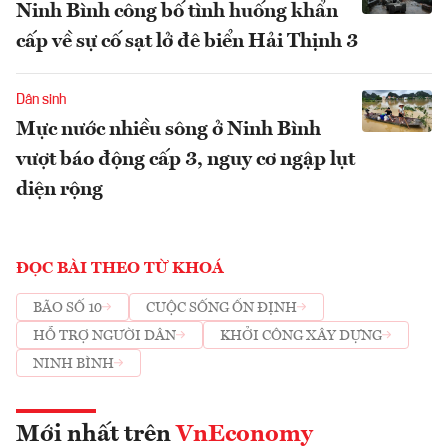
Ninh Bình công bố tình huống khẩn
cấp về sự cố sạt lở đê biển Hải Thịnh 3
Dân sinh
Mực nước nhiều sông ở Ninh Bình
vượt báo động cấp 3, nguy cơ ngập lụt
diện rộng
ĐỌC BÀI THEO TỪ KHOÁ
BÃO SỐ 10
CUỘC SỐNG ỔN ĐỊNH
HỖ TRỢ NGƯỜI DÂN
KHỞI CÔNG XÂY DỰNG
NINH BÌNH
Mới nhất trên
VnEconomy