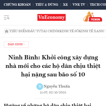
CHỨNG KHOÁN
TIÊU & DÙNG
XE
VNE TV
TECH CO
TIÊU ĐIỂM
ĐẦU TƯ
TÀI CHÍNH
KINH TẾ SỐ
KINH TẾ XANH
DÂN SINH
Ninh Bình: Khởi công xây dựng
nhà mới cho các hộ dân chịu thiệt
hại nặng sau bão số 10
Nguyễn Thuấn
N
11:07, 02/10/2025
Hướng về những hộ dân chịu thiệt hại