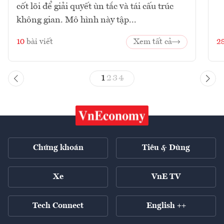
cốt lõi để giải quyết ùn tắc và tái cấu trúc
không gian. Mô hình này tập...
10
bài viết
Xem tất cả
2
1
2
3
4
Chứng khoán
Tiêu & Dùng
Xe
VnE TV
Tech Connect
English ++