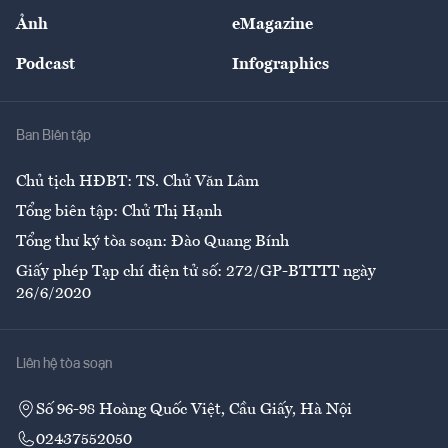
Sự kiện
Nhân lực
Ảnh
eMagazine
Đẹp +
An sinh
Podcast
Infographics
Giải trí
Y tế
Nhà
Ban Biên tập
Ẩm thực
Chủ tịch HĐBT: TS. Chử Văn Lâm
Tổng biên tập: Chử Thị Hạnh
Tổng thư ký tòa soạn: Đào Quang Bính
Giấy phép Tạp chí điện tử số: 272/GP-BTTTT ngày
26/6/2020
Liên hệ tòa soạn
Số 96-98 Hoàng Quốc Việt, Cầu Giấy, Hà Nội
02437552050