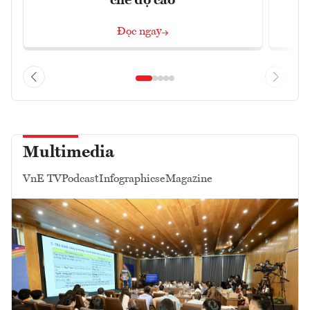
chế độ cao
Đọc ngay
Multimedia
VnE TV
Podcast
Infographics
eMagazine