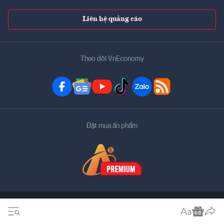
Liên hệ quảng cáo
Theo dõi VnEconomy
Đặt mua ấn phẩm
Bản quyền thuộc về