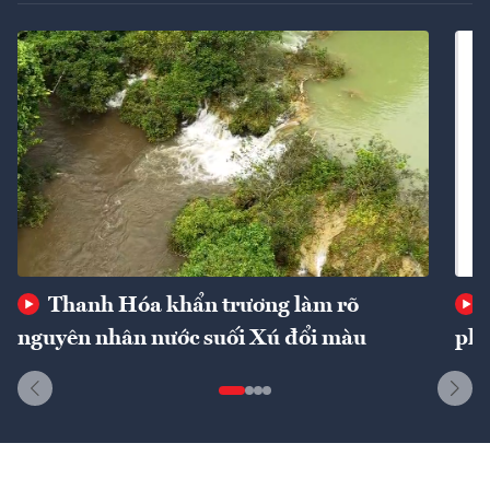
Thanh Hóa khẩn trương làm rõ
nguyên nhân nước suối Xú đổi màu
phí