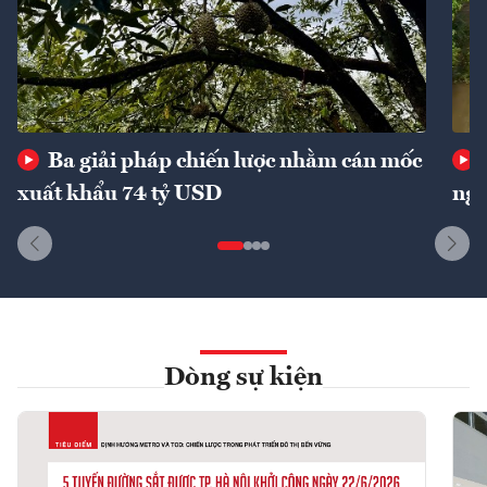
Ba giải pháp chiến lược nhằm cán mốc
xuất khẩu 74 tỷ USD
ngu
Dòng sự kiện