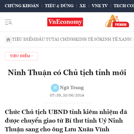
CHỨNG KHOÁN
TIÊU & DÙNG
XE
VNE TV
TECH CO
TIÊU ĐIỂM
ĐẦU TƯ
TÀI CHÍNH
KINH TẾ SỐ
KINH TẾ XANH
TIÊU ĐIỂM
Ninh Thuận có Chủ tịch tỉnh mới
Ngô Trang
N
07:39, 10/06/2014
Chức Chủ tịch UBND tỉnh kiêm nhiệm đã
được chuyển giao từ Bí thư tỉnh Uỷ Ninh
Thuận sang cho ông Lưu Xuân Vĩnh