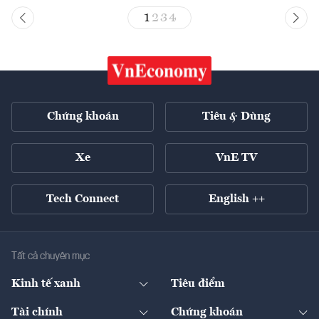
1
2
3
4
Chứng khoán
Tiêu & Dùng
Xe
VnE TV
Tech Connect
English ++
Tất cả chuyên mục
Kinh tế xanh
Tiêu điểm
Chuyển động xanh
Tài chính
Chứng khoán