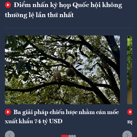
Điểm nhấn kỳ họp Quốc hội không
thường lệ lần thứ nhất
Ba giải pháp chiến lược nhằm cán mốc
xuất khẩu 74 tỷ USD
ngu