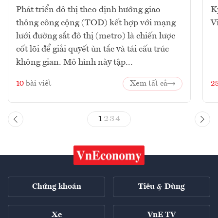
Phát triển đô thị theo định hướng giao
K
thông công cộng (TOD) kết hợp với mạng
V
lưới đường sắt đô thị (metro) là chiến lược
cốt lõi để giải quyết ùn tắc và tái cấu trúc
không gian. Mô hình này tập...
10
bài viết
Xem tất cả
2
1
2
3
4
Chứng khoán
Tiêu & Dùng
Xe
VnE TV