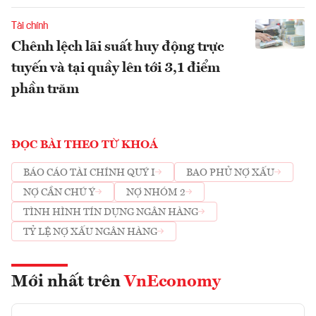
Tài chính
Chênh lệch lãi suất huy động trực
tuyến và tại quầy lên tới 3,1 điểm
phần trăm
ĐỌC BÀI THEO TỪ KHOÁ
BÁO CÁO TÀI CHÍNH QUÝ I
BAO PHỦ NỢ XẤU
NỢ CẦN CHÚ Ý
NỢ NHÓM 2
TÌNH HÌNH TÍN DỤNG NGÂN HÀNG
TỶ LỆ NỢ XẤU NGÂN HÀNG
Mới nhất trên
VnEconomy