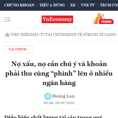
CHỨNG KHOÁN
TIÊU & DÙNG
XE
VNE TV
TECH CO
TIÊU ĐIỂM
ĐẦU TƯ
TÀI CHÍNH
KINH TẾ SỐ
KINH TẾ XANH
TÀI CHÍNH
Nợ xấu, nợ cần chú ý và khoản
phải thu cùng “phình” lên ở nhiều
ngân hàng
Hoàng Lan
H
08:44, 29/05/2026
Diễn biến chất lượng tài sản trong quý