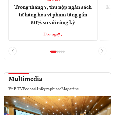
Trong tháng 7, thu nộp ngân sách
Khô
từ hàng hóa vi phạm tăng gần
xu
50% so với cùng kỳ
Đọc ngay
Multimedia
VnE TV
Podcast
Infographics
eMagazine