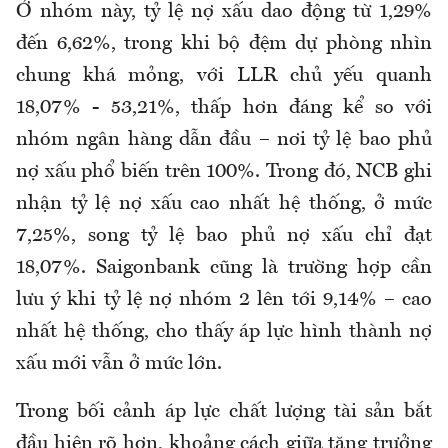
Ở nhóm này, tỷ lệ nợ xấu dao động từ 1,29%
đến 6,62%, trong khi bộ đệm dự phòng nhìn
chung khá mỏng, với LLR chủ yếu quanh
18,07%
-
53,21%, thấp hơn đáng kể so với
nhóm ngân hàng dẫn đầu – nơi tỷ lệ bao phủ
nợ xấu phổ biến trên 100%.
Trong đó
, NCB ghi
nhận tỷ lệ nợ xấu cao nhất hệ thống, ở mức
7,25%, song tỷ lệ bao phủ nợ xấu chỉ đạt
18,07%. Saigonbank cũng là trường hợp cần
lưu ý khi tỷ lệ nợ nhóm 2 lên tới 9,14% – cao
nhất hệ thống, cho thấy áp lực hình thành nợ
xấu mới vẫn ở mức lớn.
Trong bối cảnh áp lực chất lượng tài sản bắt
đầu hiện rõ hơn, khoảng cách giữa tăng trưởng