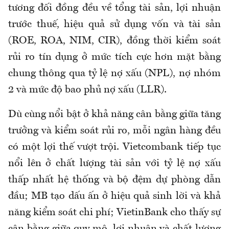
tương đối đồng đều về tổng tài sản, lợi nhuận
trước thuế, hiệu quả sử dụng vốn và tài sản
(ROE, ROA, NIM, CIR), đồng thời kiểm soát
rủi ro tín dụng ở mức tích cực hơn mặt bằng
chung thông qua tỷ lệ nợ xấu (NPL), nợ nhóm
2 và mức độ bao phủ nợ xấu (LLR).
Dù cùng nổi bật ở khả năng cân bằng giữa tăng
trưởng và kiểm soát rủi ro, mỗi ngân hàng đều
có một lợi thế vượt trội. Vietcombank tiếp tục
nổi lên ở chất lượng tài sản với tỷ lệ nợ xấu
thấp nhất hệ thống và bộ đệm dự phòng dẫn
đầu; MB tạo dấu ấn ở hiệu quả sinh lời và khả
năng kiểm soát chi phí; VietinBank cho thấy sự