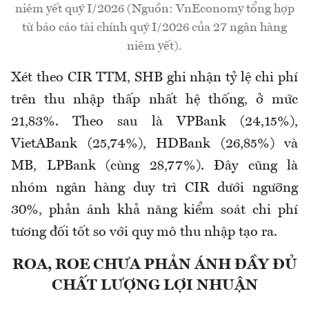
niêm yết quý I/2026 (Nguồn: VnEconomy tổng hợp
từ báo cáo tài chính quý I/2026 của 27 ngân hàng
niêm yết).
Xét theo CIR TTM, SHB ghi nhận tỷ lệ chi phí
trên thu nhập thấp nhất hệ thống, ở mức
21,83%. Theo sau là VPBank (24,15%),
VietABank (25,74%), HDBank (26,85%) và
MB
,
LPBank (cùng 28,77%). Đây cũng là
nhóm ngân hàng duy trì CIR dưới ngưỡng
30%, phản ánh khả năng kiểm soát chi phí
tương đối tốt so với quy mô thu nhập tạo ra.
ROA, ROE CHƯA PHẢN ÁNH ĐẦY ĐỦ
CHẤT LƯỢNG LỢI NHUẬN