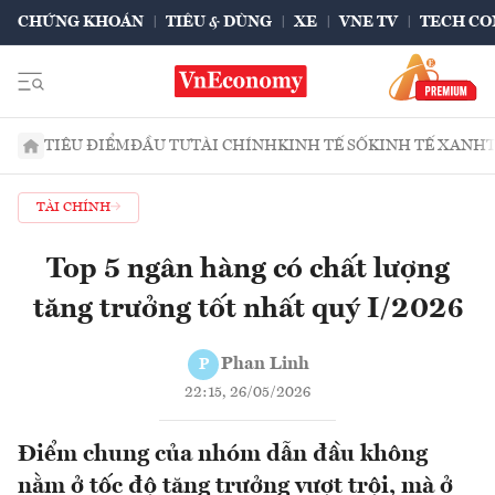
CHỨNG KHOÁN
TIÊU & DÙNG
XE
VNE TV
TECH CO
TIÊU ĐIỂM
ĐẦU TƯ
TÀI CHÍNH
KINH TẾ SỐ
KINH TẾ XANH
TÀI CHÍNH
Top 5 ngân hàng có chất lượng
tăng trưởng tốt nhất quý I/2026
Phan Linh
P
22:15, 26/05/2026
Điểm chung của nhóm dẫn đầu không
nằm ở tốc độ tăng trưởng vượt trội, mà ở