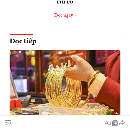
rủi ro
Đọc ngay
Đọc tiếp
Giá vàng trong nước leo dốc sau chuỗi
giảm sâu 4 tuần liên tiếp