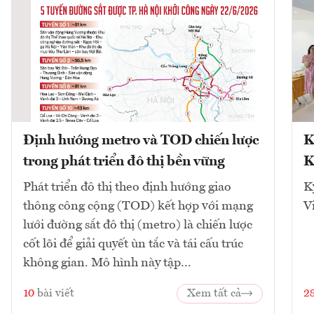
Định hướng metro và TOD chiến lược
K
trong phát triển đô thị bền vững
K
Phát triển đô thị theo định hướng giao
K
thông công cộng (TOD) kết hợp với mạng
V
lưới đường sắt đô thị (metro) là chiến lược
cốt lõi để giải quyết ùn tắc và tái cấu trúc
không gian. Mô hình này tập...
10
bài viết
Xem tất cả
2