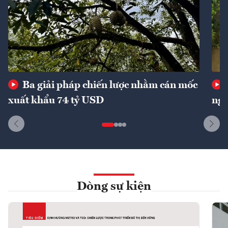
Ba giải pháp chiến lược nhằm cán mốc
xuất khẩu 74 tỷ USD
ngu
Dòng sự kiện