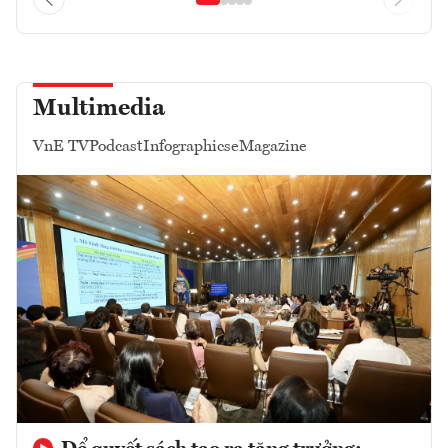
Multimedia
VnE TV
Podcast
Infographics
eMagazine