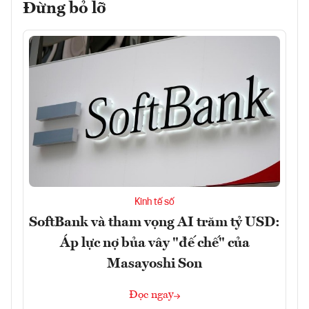
Đừng bỏ lỡ
Kinh tế số
SoftBank và tham vọng AI trăm tỷ USD:
Áp lực nợ bủa vây "đế chế" của
Masayoshi Son
Đọc ngay