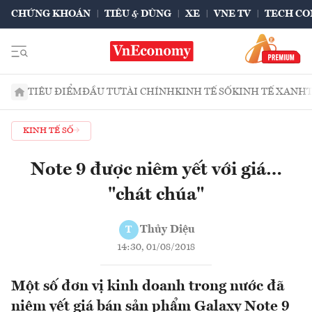
CHỨNG KHOÁN
TIÊU & DÙNG
XE
VNE TV
TECH CO
TIÊU ĐIỂM
ĐẦU TƯ
TÀI CHÍNH
KINH TẾ SỐ
KINH TẾ XANH
KINH TẾ SỐ
Note 9 được niêm yết với giá…
"chát chúa"
Thủy Diệu
T
14:30, 01/08/2018
Một số đơn vị kinh doanh trong nước đã
niêm yết giá bán sản phẩm Galaxy Note 9