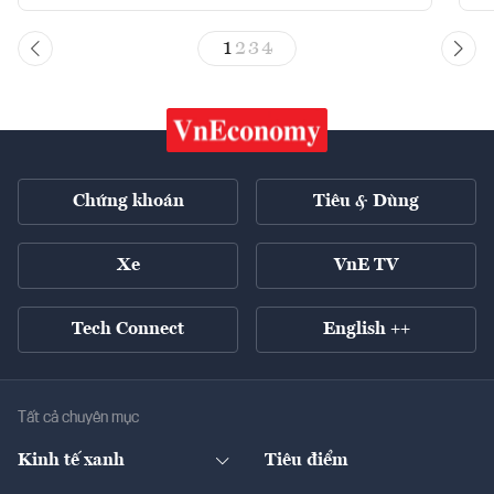
1
2
3
4
Chứng khoán
Tiêu & Dùng
Xe
VnE TV
Tech Connect
English ++
Tất cả chuyên mục
Kinh tế xanh
Tiêu điểm
Chuyển động xanh