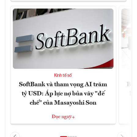
Kinh tế số
SoftBank và tham vọng AI trăm
Bùn
tỷ USD: Áp lực nợ bủa vây "đế
li
chế" của Masayoshi Son
Đọc ngay