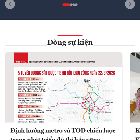
Dòng sự kiện
Định hướng metro và TOD chiến lược
K