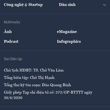
Tạp chí kinh tế Việt Nam
eMagazine
Nhà đầu tư
Du lịch
Công nghệ & Startup
Dân sinh
Tư vấn
Nông sản
Doanh nhân
Tư vấn Tiêu & Dùng
Infographics
Hạ tầng
Sức khỏe
Khung pháp lý
Doanh nghiệp
Địa phương
Thị trường
Bảo hiểm
Multimedia
Sự kiện
Nhân lực
Ảnh
eMagazine
Đẹp +
An sinh
Podcast
Infographics
Giải trí
Y tế
Nhà
Ban Biên tập
Ẩm thực
Chủ tịch HĐBT: TS. Chử Văn Lâm
Tổng biên tập: Chử Thị Hạnh
Tổng thư ký tòa soạn: Đào Quang Bính
Giấy phép Tạp chí điện tử số: 272/GP-BTTTT ngày
26/6/2020