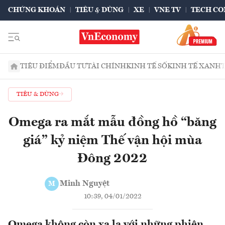
CHỨNG KHOÁN
TIÊU & DÙNG
XE
VNE TV
TECH CO
TIÊU ĐIỂM
ĐẦU TƯ
TÀI CHÍNH
KINH TẾ SỐ
KINH TẾ XANH
TIÊU & DÙNG
Omega ra mắt mẫu đồng hồ “băng
giá” kỷ niệm Thế vận hội mùa
Đông 2022
Minh Nguyệt
M
10:39, 04/01/2022
Omega không còn xa lạ với những phiên