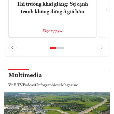
Thị trường khai giảng: Sự cạnh
Côn
tranh không dừng ở giá bán
bư
Đọc ngay
Multimedia
VnE TV
Podcast
Infographics
eMagazine