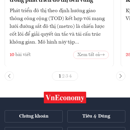
trong phát triển đô thị bền vững
K
Phát triển đô thị theo định hướng giao
K
thông công cộng (TOD) kết hợp với mạng
V
lưới đường sắt đô thị (metro) là chiến lược
cốt lõi để giải quyết ùn tắc và tái cấu trúc
không gian. Mô hình này tập...
10
bài viết
Xem tất cả
2
1
2
3
4
Chứng khoán
Tiêu & Dùng