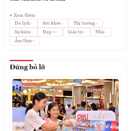
Xem thêm
Du lịch
Sức khỏe
Thị trường
Sự kiện
Đẹp +
Giải trí
Nhà
Ẩm thực
Đừng bỏ lỡ