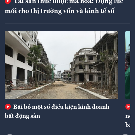
Tài sản thực được mã hóa: Động lực
mới cho thị trường vốn và kinh tế số
Bãi bỏ một số điều kiện kinh doanh
bất động sản
nôn
bất