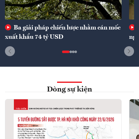
Ba giải pháp chiến lược nhằm cán mốc
xuất khẩu 74 tỷ USD
ngu
Dòng sự kiện