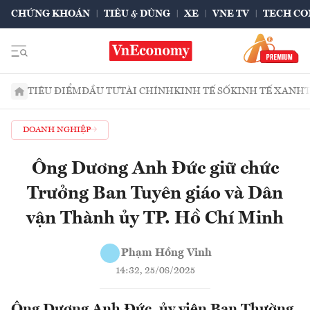
CHỨNG KHOÁN
TIÊU & DÙNG
XE
VNE TV
TECH CO
TIÊU ĐIỂM
ĐẦU TƯ
TÀI CHÍNH
KINH TẾ SỐ
KINH TẾ XANH
DOANH NGHIỆP
Ông Dương Anh Đức giữ chức
Trưởng Ban Tuyên giáo và Dân
vận Thành ủy TP. Hồ Chí Minh
Phạm Hồng Vinh
14:32, 25/08/2025
Ông Dương Anh Đức, ủy viên Ban Thường