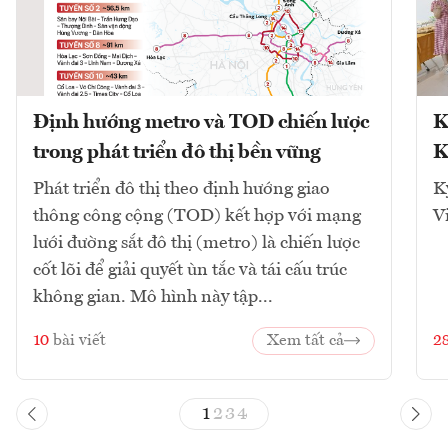
Định hướng metro và TOD chiến lược
K
trong phát triển đô thị bền vững
K
Phát triển đô thị theo định hướng giao
K
thông công cộng (TOD) kết hợp với mạng
V
lưới đường sắt đô thị (metro) là chiến lược
cốt lõi để giải quyết ùn tắc và tái cấu trúc
không gian. Mô hình này tập...
10
bài viết
Xem tất cả
2
1
2
3
4