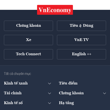
Chứng khoán
Tiêu & Dùng
Xe
VnE TV
Tech Connect
English ++
Tất cả chuyên mục
Kinh tế xanh
Tiêu điểm
Chuyển động xanh
Tài chính
Chứng khoán
Pháp lý
Ngân hàng
Doanh nghiệp niêm yết
Kinh tế số
Hạ tầng
Thương hiệu xanh
Thị trường vốn
Thị trường